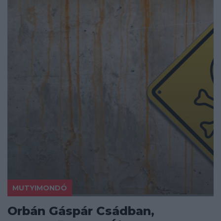
MUTYIMONDÓ
Orbán Gáspár Csádban,