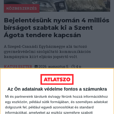
KÖZBESZERZÉS
Bejelentésünk nyomán 4 milliós
bírságot szabtak ki a Szent
Ágota tendere kapcsán
A Szeged-Csanádi Egyházmegye alá tartozó
gyermekvédelmi szolgáltató kommunikációs
kampányára kiírt eljárás jogsértő volt.
KATUS ESZTER
2026. augusztus 5.
4
p
Az Ön adatainak védelme fontos a számunkra
Mi és partnereink tárolunk és/vagy férünk hozzá információkhoz
egy eszközön, például sütik formájában, és személyes adatokat
dolgozunk fel, például egyedi azonosítókat és standard
információkat, amelyeket az eszköz személyre szabott