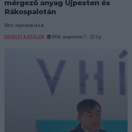
mérgező anyag Újpesten és
Rákospalotán
Heti lapszemlénk.
ERDÉLYI KATALIN
2026. augusztus 7.
3
p