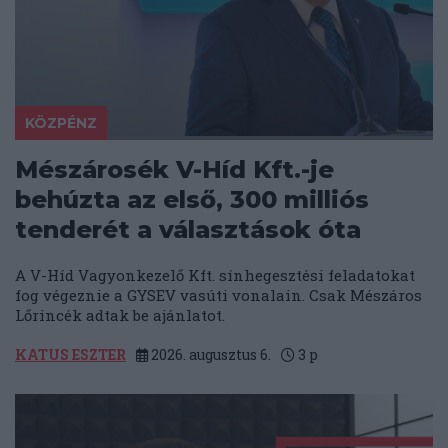
KÖZPÉNZ
Mészárosék V-Híd Kft.-je
behúzta az első, 300 milliós
tenderét a választások óta
A V-Híd Vagyonkezelő Kft. sínhegesztési feladatokat
fog végeznie a GYSEV vasúti vonalain. Csak Mészáros
Lőrincék adtak be ajánlatot.
KATUS ESZTER
2026. augusztus 6.
3
p