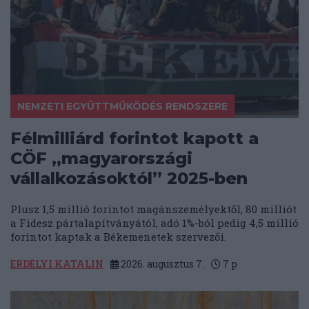
NEMZETI EGYÜTTMŰKÖDÉS RENDSZERE
Félmilliárd forintot kapott a
CÖF „magyarországi
vállalkozásoktól” 2025-ben
Plusz 1,5 millió forintot magánszemélyektől, 80 milliót
a Fidesz pártalapítványától, adó 1%-ból pedig 4,5 millió
forintot kaptak a Békemenetek szervezői.
ERDÉLYI KATALIN
2026. augusztus 7.
7
p