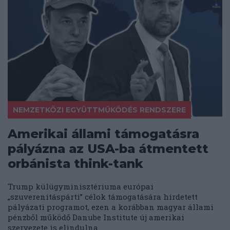
NEMZETKÖZI EGYÜTTMŰKÖDÉS RENDSZERE
Amerikai állami támogatásra
pályázna az USA-ba átmentett
orbánista think-tank
Trump külügyminisztériuma európai
„szuverenitáspárti” célok támogatására hirdetett
pályázati programot, ezen a korábban magyar állami
pénzből működő Danube Institute új amerikai
szervezete is elindulna.