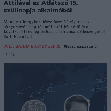
Attilával az Átlátszó 15.
szülinapja alkalmából
Mong Attila egykori főszerkesztő-helyettes az
oknyomozó újságírás múltjáról, jelenéről és a
következő 15 év legfontosabb kihívásairól beszélgetett
Solti Hannával.
SOLTI HANNA
BODOKY BENCE
2026. augusztus 6.
2
p