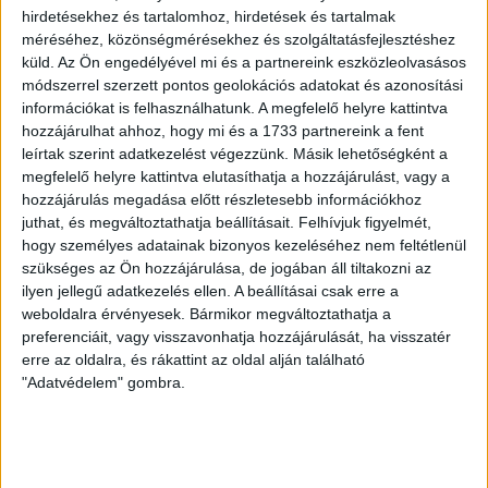
hirdetésekhez és tartalomhoz, hirdetések és tartalmak
méréséhez, közönségmérésekhez és szolgáltatásfejlesztéshez
küld.
Az Ön engedélyével mi és a partnereink eszközleolvasásos
módszerrel szerzett pontos geolokációs adatokat és azonosítási
információkat is felhasználhatunk. A megfelelő helyre kattintva
hozzájárulhat ahhoz, hogy mi és a 1733 partnereink a fent
leírtak szerint adatkezelést végezzünk. Másik lehetőségként a
megfelelő helyre kattintva elutasíthatja a hozzájárulást, vagy a
hozzájárulás megadása előtt részletesebb információkhoz
juthat, és megváltoztathatja beállításait.
Felhívjuk figyelmét,
hogy személyes adatainak bizonyos kezeléséhez nem feltétlenül
szükséges az Ön hozzájárulása, de jogában áll tiltakozni az
AKKUHULLADÉK
ilyen jellegű adatkezelés ellen. A beállításai csak erre a
weboldalra érvényesek. Bármikor megváltoztathatja a
Évekig tároltak a szabadban
preferenciáit, vagy visszavonhatja hozzájárulását, ha visszatér
600 tonna akkumulátort egy
erre az oldalra, és rákattint az oldal alján található
"Adatvédelem" gombra.
salgótarjáni hulladéktelepen
Csak az idén kötelezték a tulajdonosokat, az ALTEO
Circular Kft.-t és a Peregium Green Zrt.-t a hulladék