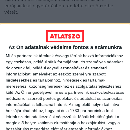
európaiakkal egyetértésben rendelte el az őrizetbe
vételt.
Vučić nem pontosította, kikre gondol, kiket nevez
európaiaknak. Szerbiában az Európai Uniót rendszerint
az egyetemisták és az ellenzéki pártok is bírálják.
Szerintük Brüsszel Vučićban látja a szerbiai stabilitás
Az Ön adatainak védelme fontos a számunkra
zálogát. A bírálók egy része szerint az elnök valójában a
Mi és partnereink tárolunk és/vagy férünk hozzá információkhoz
német érdekek kiszolgálója, és eladta – vagy eladni
egy eszközön, például sütik formájában, és személyes adatokat
készül – a szerbiai lítiumkészletet, és lehetővé teszi a
dolgozunk fel, például egyedi azonosítókat és standard
környezetszennyező bányászati technológia használatát.
információkat, amelyeket az eszköz személyre szabott
hirdetésekhez és tartalomhoz, hirdetések és tartalmak
méréséhez, közönségmérésekhez és szolgáltatásfejlesztéshez
küld.
Az Ön engedélyével mi és a partnereink eszközleolvasásos
módszerrel szerzett pontos geolokációs adatokat és azonosítási
információkat is felhasználhatunk. A megfelelő helyre kattintva
hozzájárulhat ahhoz, hogy mi és a 1733 partnereink a fent
leírtak szerint adatkezelést végezzünk. Másik lehetőségként a
megfelelő helyre kattintva elutasíthatja a hozzájárulást, vagy a
hozzájárulás megadása előtt részletesebb információkhoz