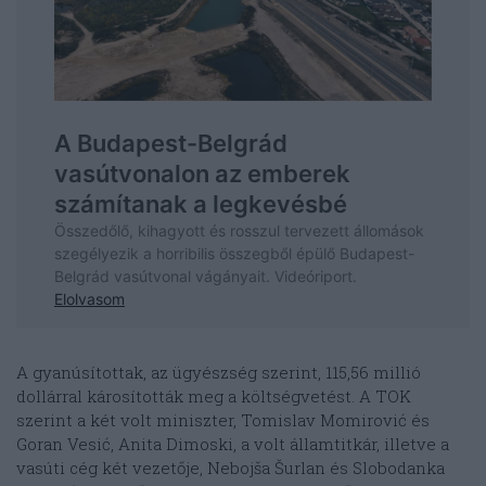
A gyanúsítottak, az ügyészség szerint, 115,56 millió
dollárral károsították meg a költségvetést. A TOK
szerint a két volt miniszter, Tomislav Momirović és
Goran Vesić, Anita Dimoski, a volt államtitkár, illetve a
vasúti cég két vezetője, Nebojša Šurlan és Slobodanka