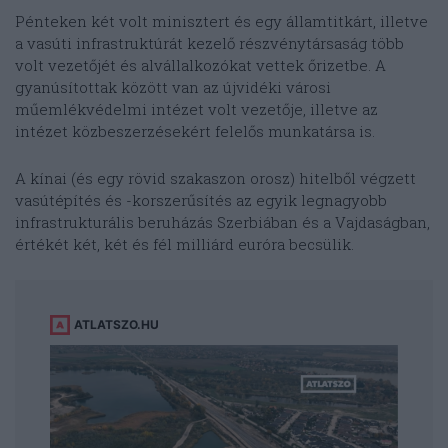
Pénteken két volt minisztert és egy államtitkárt, illetve
a vasúti infrastruktúrát kezelő részvénytársaság több
volt vezetőjét és alvállalkozókat vettek őrizetbe. A
gyanúsítottak között van az újvidéki városi
műemlékvédelmi intézet volt vezetője, illetve az
intézet közbeszerzésekért felelős munkatársa is.
A kínai (és egy rövid szakaszon orosz) hitelből végzett
vasútépítés és -korszerűsítés az egyik legnagyobb
infrastrukturális beruházás Szerbiában és a Vajdaságban,
értékét két, két és fél milliárd euróra becsülik.