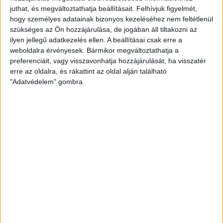
juthat, és megváltoztathatja beállításait.
Felhívjuk figyelmét,
hogy személyes adatainak bizonyos kezeléséhez nem feltétlenül
szükséges az Ön hozzájárulása, de jogában áll tiltakozni az
ilyen jellegű adatkezelés ellen. A beállításai csak erre a
weboldalra érvényesek. Bármikor megváltoztathatja a
preferenciáit, vagy visszavonhatja hozzájárulását, ha visszatér
erre az oldalra, és rákattint az oldal alján található
"Adatvédelem" gombra.
Vučić szerint tanúi vannak, hogy Nenadić azt mondta: a
letartóztatásokról megállapodott az európaiakkal. Ám,
mondta az elnök, Szerbia jogállam, és nem a külföldiek
mondják majd meg, ki lesz börtönben, és ki nem.