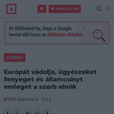
TÁMOGATOM
SZERBIA
Európát vádolja, ügyészeket
fenyeget és államcsínyt
emleget a szerb elnök
2025. augusztus 4.
3
p