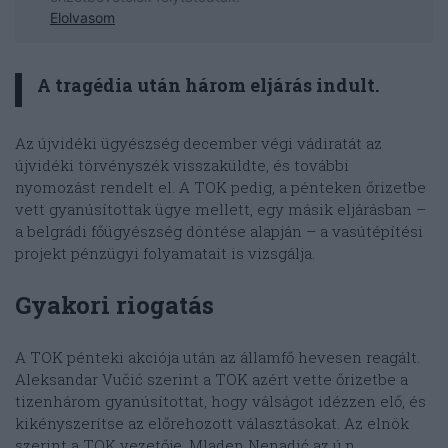
A tragédia után három eljárás indult.
Az újvidéki ügyészség december végi vádiratát az
újvidéki törvényszék visszaküldte, és további
nyomozást rendelt el. A TOK pedig, a pénteken őrizetbe
vett gyanúsítottak ügye mellett, egy másik eljárásban –
a belgrádi főügyészség döntése alapján – a vasútépítési
projekt pénzügyi folyamatait is vizsgálja.
Gyakori riogatás
A TOK pénteki akciója után az államfő hevesen reagált.
Aleksandar Vučić szerint a TOK azért vette őrizetbe a
tizenhárom gyanúsítottat, hogy válságot idézzen elő, és
kikényszerítse az előrehozott választásokat. Az elnök
szerint a TOK vezetője, Mladen Nenadić az ú.n.