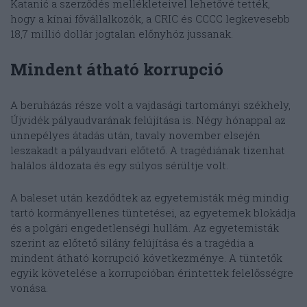
Katanić a szerződés mellékleteivel lehetővé tették,
hogy a kínai fővállalkozók, a CRIC és CCCC legkevesebb
18,7 millió dollár jogtalan előnyhöz jussanak.
Mindent átható korrupció
A beruházás része volt a vajdasági tartományi székhely,
Újvidék pályaudvarának felújítása is. Négy hónappal az
ünnepélyes átadás után, tavaly november elsején
leszakadt a pályaudvari előtető. A tragédiának tizenhat
halálos áldozata és egy súlyos sérültje volt.
A baleset után kezdődtek az egyetemisták még mindig
tartó kormányellenes tüntetései, az egyetemek blokádja
és a polgári engedetlenségi hullám. Az egyetemisták
szerint az előtető silány felújítása és a tragédia a
mindent átható korrupció következménye. A tüntetők
egyik követelése a korrupcióban érintettek felelősségre
vonása.