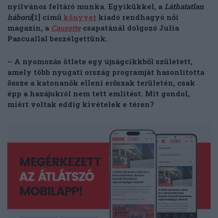
nyilvános feltáró munka. Egyikükkel, a
Láthatatlan
háború
[1]
című
könyvet
kiadó rendhagyó női
magazin, a
Causette
csapatánál dolgozó Julia
Pascuallal beszélgettünk.
– A nyomozás ötlete egy újságcikkből született,
amely több nyugati ország programját hasonlította
össze a katonanők elleni erőszak területén, csak
épp a hazájukról nem tett említést. Mit gondol,
miért voltak eddig kivételek e téren?