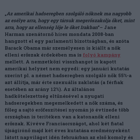
„
Az amerikai hadseregben szolgáló nőknek ma nagyobb
az esélye arra, hogy egy társuk megerőszakolja őket, mint
arra, hogy az ellenség lője le őket Irakban
”– Jane
Harman szenátornő híres mondata 2008-ban
hangzott el egy parlamenti bizottságban, és azóta
Barack Obama már személyesen is kiállt a nők
elleni erőszak érdekében ma is
folyó kampány
mellett. A nemzetközi visszhangot is kapott
amerikai helyzet nem egyedi: egy januári kutatás
szerint pl. a német hadseregben szolgáló nők 55%-a
azt állítja, már érte szexuális zaklatás (a férfiak
esetében az arány 12%). Az általános
hadkötelezettség eltűnésével a nyugati
hadseregekben megemelkedett a nők száma, és
főleg a sajtó erőfeszítései nyomán jó évtizede több
országban is terítéken van a katonanők elleni
erőszak. Kivéve Franciaországot, ahol két fiatal
újságírónő majd két éves kutatása eredményeként
látott napvilágot idén februárban az első komoly és