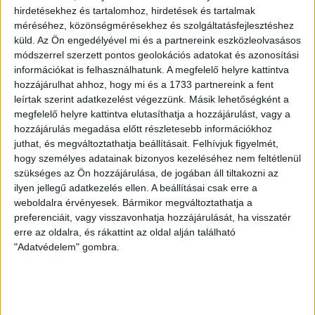
hirdetésekhez és tartalomhoz, hirdetések és tartalmak
– A svéd adatok az erőszak határozott csökkenésére
méréséhez, közönségmérésekhez és szolgáltatásfejlesztéshez
utalnak. Az ottani botrány nyomán komoly vizsgálat
küld.
Az Ön engedélyével mi és a partnereink eszközleolvasásos
indult, majd csináltak egy következetesen
módszerrel szerzett pontos geolokációs adatokat és azonosítási
megvalósított cselekvési tervet. A módszer egyrészt a
információkat is felhasználhatunk. A megfelelő helyre kattintva
szisztematikus szankció volt; másrészt pedig az
hozzájárulhat ahhoz, hogy mi és a 1733 partnereink a fent
áldozatokra való odafigyelés és a hatékony támogatásuk.
leírtak szerint adatkezelést végezzünk. Másik lehetőségként a
Ezek a módszerek kikerülhetetlennek tűnnek az
megfelelő helyre kattintva elutasíthatja a hozzájárulást, vagy a
erőszak elleni fellépés érdekében. Az USÁ-ban is
hozzájárulás megadása előtt részletesebb információkhoz
változnak a dolgok, de azért ez egy kemény dió [
2010-ben
juthat, és megváltoztathatja beállításait.
Felhívjuk figyelmét,
három óránként megerőszakoltak egy nőt az amerikai
hogy személyes adatainak bizonyos kezeléséhez nem feltétlenül
hadseregben;
2012-ben 26 ezerre
becsülték
a haderőn belül
szükséges az Ön hozzájárulása, de jogában áll tiltakozni az
a nők elleni agresszió eseteit, ebből 3374-et jelentettek
; dv].
ilyen jellegű adatkezelés ellen. A beállításai csak erre a
weboldalra érvényesek. Bármikor megváltoztathatja a
Ráadásul ott még a haditörvényszék is súlyosbítja a
preferenciáit, vagy visszavonhatja hozzájárulását, ha visszatér
helyzetet, ugyanis a katonák felettesei döntenek arról,
erre az oldalra, és rákattint az oldal alján található
hogy a feljelentésnek lesznek-e büntetőügyi
"Adatvédelem" gombra.
következményei. Az elöljárók mondják meg, lesz-e pere
vagy sem a panasztevőnek, felelősségre vonják-e az
agresszort. És ez egyelőre nem változik, hiába futott
neki több szenátor is, nagyon nagy az ellenállás az
intézményen belül.