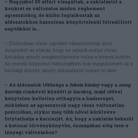
– Nagyjából 50 affért vizsgáltak, a zaklatástól a
konkrét és változatos módon végbement
agressziókig, de külön foglalkoztak az
áldozatokhoz hasonlóan könyörtelenül félreállított
segítőkkel is…
– Elsősorban olyan ügyeket választottunk, ahol
megindult az eljárás, hogy ne adjunk esélyt olyan
kritikára, amely megkérdőjelezte volna a tények hitelét.
Az esetek túlnyomó többségében már megszületett az a
bírósági döntés, amely áldozatként ismeri el őket.
– Az áldozatok többsége a
fekete bárány
vagy a
sereg
kurvája
címkével küzdött jó darabig, majd idővel
kénytelen-kelletlen otthagyta a hadsereget,
miközben az agresszorok nagy része változatlan
pozícióban, olykor még több nővel körülvéve
folytathatja a karrierjét. Az, hogy a zaklatás bekerül
a katonai törvénykönyvbe, önmagában elég lesz-e
lényegi változáshoz?