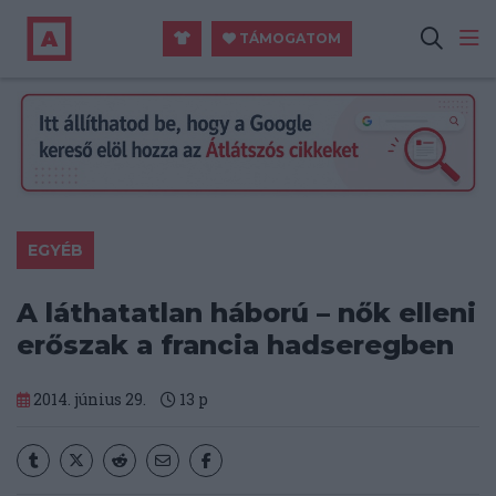
TÁMOGATOM
EGYÉB
A láthatatlan háború – nők elleni
erőszak a francia hadseregben
2014. június 29.
13
p