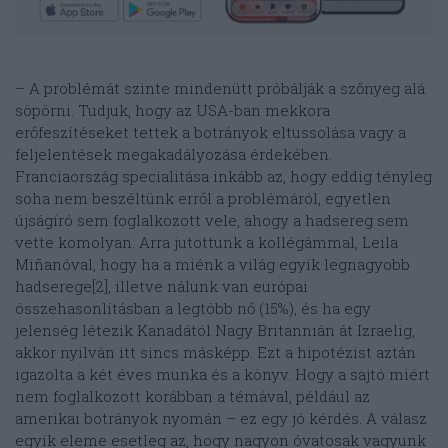
– A problémát szinte mindenütt próbálják a szőnyeg alá
söpörni. Tudjuk, hogy az USA-ban mekkora
erőfeszítéseket tettek a botrányok eltussolása vagy a
feljelentések megakadályozása érdekében.
Franciaország specialitása inkább az, hogy eddig tényleg
soha nem beszéltünk erről a problémáról, egyetlen
újságíró sem foglalkozott vele, ahogy a hadsereg sem
vette komolyan. Arra jutottunk a kollégámmal, Leila
Miñanóval, hogy ha a miénk a világ egyik legnagyobb
hadserege[2], illetve nálunk van európai
összehasonlításban a legtöbb nő (15%), és ha egy
jelenség létezik Kanadától Nagy Britannián át Izraelig,
akkor nyilván itt sincs másképp. Ezt a hipotézist aztán
igazolta a két éves munka és a könyv. Hogy a sajtó miért
nem foglalkozott korábban a témával, például az
amerikai botrányok nyomán – ez egy jó kérdés. A válasz
egyik eleme esetleg az, hogy nagyon óvatosak vagyunk