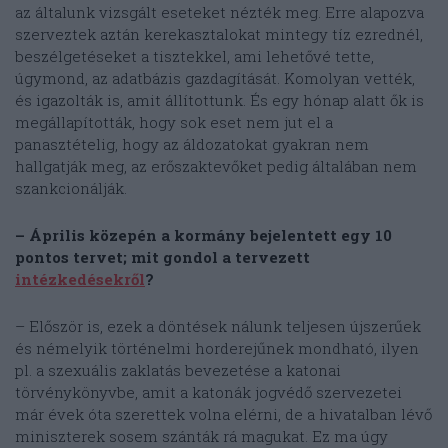
az általunk vizsgált eseteket nézték meg. Erre alapozva
szerveztek aztán kerekasztalokat mintegy tíz ezrednél,
beszélgetéseket a tisztekkel, ami lehetővé tette,
úgymond, az adatbázis gazdagítását. Komolyan vették,
és igazolták is, amit állítottunk. És egy hónap alatt ők is
megállapították, hogy sok eset nem jut el a
panasztételig, hogy az áldozatokat gyakran nem
hallgatják meg, az erőszaktevőket pedig általában nem
szankcionálják.
– Április közepén a kormány bejelentett egy 10
pontos tervet; mit gondol a tervezett
intézkedésekről
?
– Először is, ezek a döntések nálunk teljesen újszerűek
és némelyik történelmi horderejűnek mondható, ilyen
pl. a szexuális zaklatás bevezetése a katonai
törvénykönyvbe, amit a katonák jogvédő szervezetei
már évek óta szerettek volna elérni, de a hivatalban lévő
miniszterek sosem szánták rá magukat. Ez ma úgy