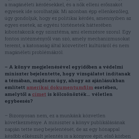
a magánéleti kérdésekkel, és a nők elleni erőszakot
egyesek ide sorolhatják. Mi azonban épp ellenkezőleg,
úgy gondoljuk, hogy ez politikai kérdés, amennyiben az
egyes esetek, az egyéni történetek hátterében
kibontakozik egy szisztéma, ami elemzésre szorul. Egy
fontos intézményről van szó, amely mechanizmusokat
teremt, a katonaság által közvetített kultúráról és nem
magánéleti problémákról.
– A könyv megjelenésével egyidőben a védelmi
miniszter bejelentette, hogy vizsgálatot indítanak
a témában, majdnem úgy, ahogy az ajánlásukban
említett
amerikai dokumentumfilm
esetében,
amelytől a
címet
is kölcsönözték… véletlen
egybeesés?
– Bizonyosan nem, ez a munkánk közvetlen
következménye. A miniszter a könyv publikálásának
napján tette meg bejelentését, de az egy hónappal
később elkészült jelentés is a könyvre épít; első körben