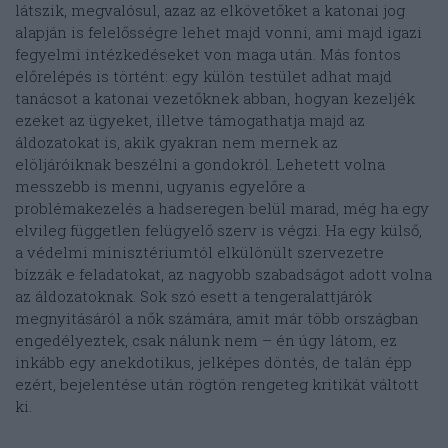
látszik, megvalósul, azaz az elkövetőket a katonai jog
alapján is felelősségre lehet majd vonni, ami majd igazi
fegyelmi intézkedéseket von maga után. Más fontos
előrelépés is történt: egy külön testület adhat majd
tanácsot a katonai vezetőknek abban, hogyan kezeljék
ezeket az ügyeket, illetve támogathatja majd az
áldozatokat is, akik gyakran nem mernek az
elöljáróiknak beszélni a gondokról. Lehetett volna
messzebb is menni, ugyanis egyelőre a
problémakezelés a hadseregen belül marad, még ha egy
elvileg független felügyelő szerv is végzi. Ha egy külső,
a védelmi minisztériumtól elkülönült szervezetre
bízzák e feladatokat, az nagyobb szabadságot adott volna
az áldozatoknak. Sok szó esett a tengeralattjárók
megnyitásáról a nők számára, amit már több országban
engedélyeztek, csak nálunk nem – én úgy látom, ez
inkább egy anekdotikus, jelképes döntés, de talán épp
ezért, bejelentése után rögtön rengeteg kritikát váltott
ki.