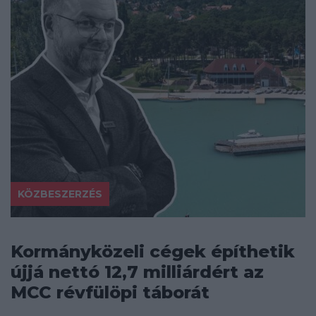
KÖZBESZERZÉS
Kormányközeli cégek építhetik
újjá nettó 12,7 milliárdért az
MCC révfülöpi táborát