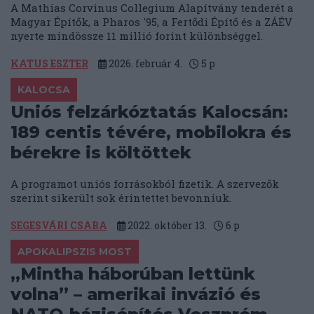
A Mathias Corvinus Collegium Alapítvány tenderét a
Magyar Építők, a Pharos '95, a Fertődi Építő és a ZÁÉV
nyerte mindössze 11 millió forint különbséggel.
KATUS ESZTER
2026. február 4.
5
p
KALOCSA
Uniós felzárkóztatás Kalocsán:
189 centis tévére, mobilokra és
bérekre is költöttek
A programot uniós forrásokból fizetik. A szervezők
szerint sikerült sok érintettet bevonniuk.
SEGESVÁRI CSABA
2022. október 13.
6
p
APOKALIPSZIS MOST
„Mintha háborúban lettünk
volna” – amerikai invázió és