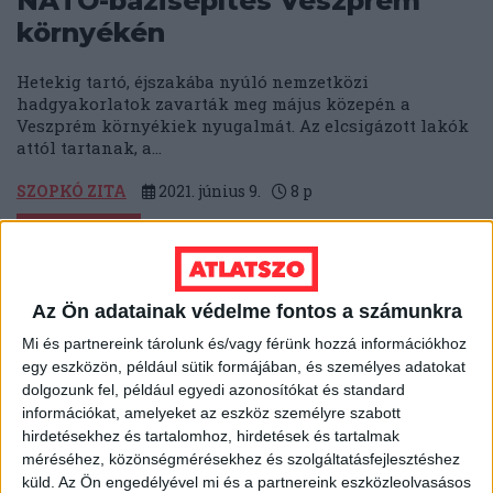
NATO-bázisépítés Veszprém
környékén
Hetekig tartó, éjszakába nyúló nemzetközi
hadgyakorlatok zavarták meg május közepén a
Veszprém környékiek nyugalmát. Az elcsigázott lakók
attól tartanak, a...
SZOPKÓ ZITA
2021. június 9.
8
p
LELEPLEZÉS
"Fékezhetetlen, őrjöngő
szórakozás": a Magyar Kétfarkú
Az Ön adatainak védelme fontos a számunkra
Kutya Párt táborában jártunk
Mi és partnereink tárolunk és/vagy férünk hozzá információkhoz
egy eszközön, például sütik formájában, és személyes adatokat
Lámán állás, maszkvarrás, gitároktatás, menza és
dolgozunk fel, például egyedi azonosítókat és standard
koncertek rendőri kísérettel. Szubjektív beszámoló a
információkat, amelyeket az eszköz személyre szabott
kétfarkúak alkotótáborából, amelyről a Pesti
hirdetésekhez és tartalomhoz, hirdetések és tartalmak
Srácoknál tett panaszt...
méréséhez, közönségmérésekhez és szolgáltatásfejlesztéshez
küld.
Az Ön engedélyével mi és a partnereink eszközleolvasásos
ZIMRE ZSUZSA
2020. augusztus 14.
5
p