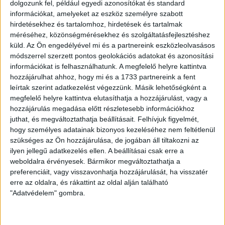
magas pozíciót is hamisított doktorival szerzett meg....
dolgozunk fel, például egyedi azonosítókat és standard
információkat, amelyeket az eszköz személyre szabott
ÁTLÁTSZÓ OKTATÁS
2020. április 2.
3
p
hirdetésekhez és tartalomhoz, hirdetések és tartalmak
méréséhez, közönségmérésekhez és szolgáltatásfejlesztéshez
FELSŐOKTATÁS
küld.
Az Ön engedélyével mi és a partnereink eszközleolvasásos
Felmondott a Pázmány Péter
módszerrel szerzett pontos geolokációs adatokat és azonosítási
információkat is felhasználhatunk. A megfelelő helyre kattintva
Katolikus Egyetem
hozzájárulhat ahhoz, hogy mi és a 1733 partnereink a fent
kamudiplomás oktatója
leírtak szerint adatkezelést végezzünk. Másik lehetőségként a
megfelelő helyre kattintva elutasíthatja a hozzájárulást, vagy a
Február elején a Partizán videóriportot közölt, melyben
hozzájárulás megadása előtt részletesebb információkhoz
Daróczi Csillát a Budafok-Tétényi Család- és
juthat, és megváltoztathatja beállításait.
Felhívjuk figyelmét,
Gyermekjóléti Központ volt vezetőjét, többek között
hogy személyes adatainak bizonyos kezeléséhez nem feltétlenül
azzal...
szükséges az Ön hozzájárulása, de jogában áll tiltakozni az
ilyen jellegű adatkezelés ellen. A beállításai csak erre a
ÁTLÁTSZÓ OKTATÁS
2020. február 25.
3
p
weboldalra érvényesek. Bármikor megváltoztathatja a
preferenciáit, vagy visszavonhatja hozzájárulását, ha visszatér
erre az oldalra, és rákattint az oldal alján található
"Adatvédelem" gombra.