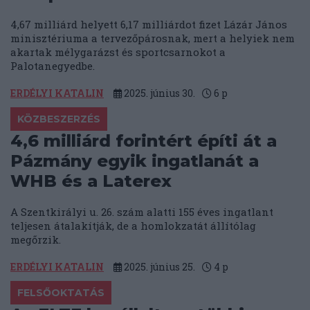
4,67 milliárd helyett 6,17 milliárdot fizet Lázár János
minisztériuma a tervezőpárosnak, mert a helyiek nem
akartak mélygarázst és sportcsarnokot a
Palotanegyedbe.
ERDÉLYI KATALIN
2025. június 30.
6
p
KÖZBESZERZÉS
4,6 milliárd forintért építi át a
Pázmány egyik ingatlanát a
WHB és a Laterex
A Szentkirályi u. 26. szám alatti 155 éves ingatlant
teljesen átalakítják, de a homlokzatát állítólag
megőrzik.
ERDÉLYI KATALIN
2025. június 25.
4
p
FELSŐOKTATÁS