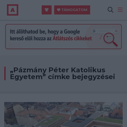
TÁMOGATOM
„Pázmány Péter Katolikus
Egyetem” címke bejegyzései