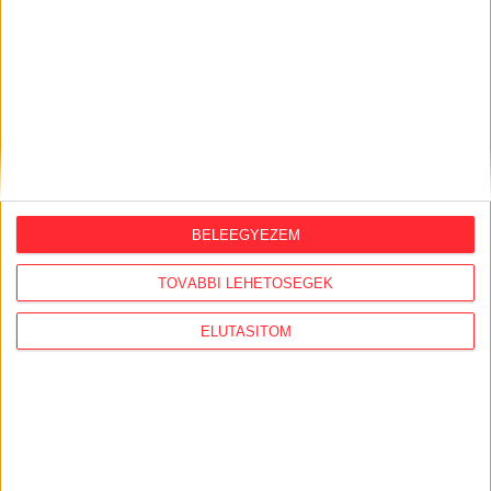
KÖVESS MINKET VAGY
LÉPJ VELÜNK
KAPCSOLATBA!
BELEEGYEZEM
TOVÁBBI LEHETŐSÉGEK
ELUTASÍTOM