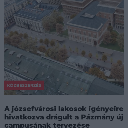
KÖZBESZERZÉS
A józsefvárosi lakosok igényeire
hivatkozva drágult a Pázmány új
campusának tervezése