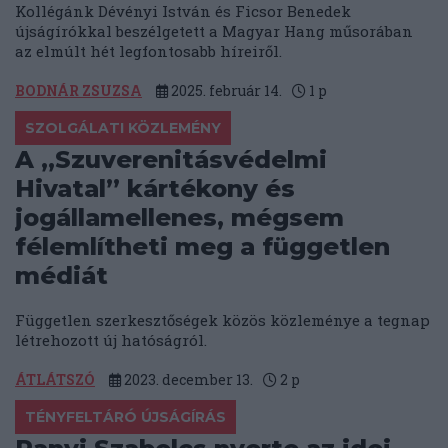
Kollégánk Dévényi István és Ficsor Benedek
újságírókkal beszélgetett a Magyar Hang műsorában
az elmúlt hét legfontosabb híreiről.
BODNÁR ZSUZSA
2025. február 14.
1
p
SZOLGÁLATI KÖZLEMÉNY
A „Szuverenitásvédelmi
Hivatal” kártékony és
jogállamellenes, mégsem
félemlítheti meg a független
médiát
Független szerkesztőségek közös közleménye a tegnap
létrehozott új hatóságról.
ÁTLÁTSZÓ
2023. december 13.
2
p
TÉNYFELTÁRÓ ÚJSÁGÍRÁS