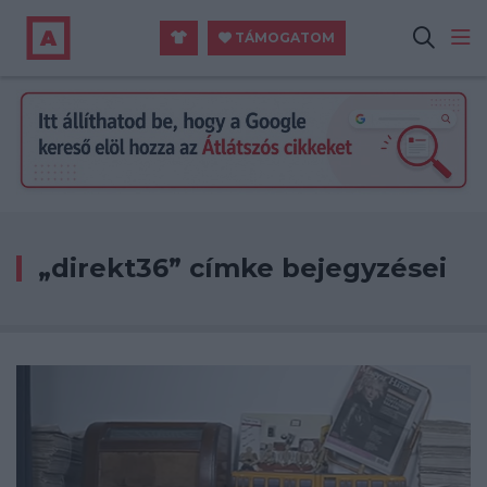
TÁMOGATOM
„direkt36” címke bejegyzései