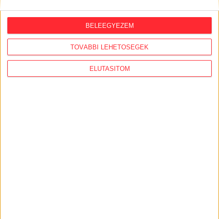
BELEEGYEZEM
TOVÁBBI LEHETŐSÉGEK
ELUTASÍTOM
KiMitTud
Legutóbb frissült adatigénylések:
A köznevelésben hivatalból induló jogorvoslati
eljárások közül a felügyeleti eljárás közfeladati
hatáskör gyakorlója / címzettje (Ákr. 113.(2)b))
Közérdekű adatigénylés – 81-es vasútvonal és a
Salgótarján–Budapest közötti Volánbusz-járatok
utazásszámai
Közérdekű adatigénylés –