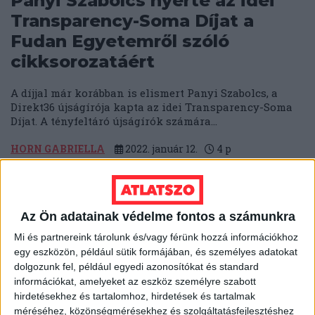
Panyi Szabolcs nyerte az idei
Transparency-Soma Díjat a
Fudan Egyetemről szóló
cikksorozatáért
A díjjal már korábban is elismert Panyi Szabolcs, a
Direkt36 újságírója kapta az idei Transparency-Soma
Díjat. A tényfeltáró újságírók számára...
HORN GABRIELLA
2022. január 12.
4
p
SZLOVÁKIA
Nem félnek a "sorosozástól" -
Elindult a Ján Kuciak
Az Ön adatainak védelme fontos a számunkra
Oknyomozó Központ
Mi és partnereink tárolunk és/vagy férünk hozzá információkhoz
egy eszközön, például sütik formájában, és személyes adatokat
Szlovákiában
dolgozunk fel, például egyedi azonosítókat és standard
információkat, amelyeket az eszköz személyre szabott
A nemzetközi szervezett bűnözést és korrupciót feltáró
hirdetésekhez és tartalomhoz, hirdetések és tartalmak
új oknyomozó portál indult el Közép-Európában. A
méréséhez, közönségmérésekhez és szolgáltatásfejlesztéshez