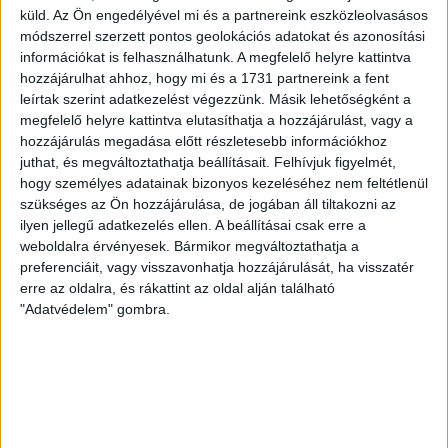
projekt a tavaly meggyilkolt újságíró, Ján...
küld.
Az Ön engedélyével mi és a partnereink eszközleolvasásos
módszerrel szerzett pontos geolokációs adatokat és azonosítási
BŐTÖS BOTOND
2019. január 10.
7
p
információkat is felhasználhatunk. A megfelelő helyre kattintva
hozzájárulhat ahhoz, hogy mi és a 1731 partnereink a fent
leírtak szerint adatkezelést végezzünk. Másik lehetőségként a
megfelelő helyre kattintva elutasíthatja a hozzájárulást, vagy a
hozzájárulás megadása előtt részletesebb információkhoz
juthat, és megváltoztathatja beállításait.
Felhívjuk figyelmét,
hogy személyes adatainak bizonyos kezeléséhez nem feltétlenül
szükséges az Ön hozzájárulása, de jogában áll tiltakozni az
ilyen jellegű adatkezelés ellen. A beállításai csak erre a
weboldalra érvényesek. Bármikor megváltoztathatja a
preferenciáit, vagy visszavonhatja hozzájárulását, ha visszatér
erre az oldalra, és rákattint az oldal alján található
"Adatvédelem" gombra.
LEGFRISSEBB
2026. augusztus 6.
Mészárosék V-Híd Kft.-je behúzta az