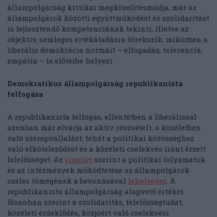
állampolgárság kritikai megközelítésmódja, már az
állampolgárok közötti együttműködést és szolidaritást
is fejlesztendő kompetenciának tekinti, illetve az
objektív, semleges értékátadásra törekszik, miközben a
liberális demokrácia normáit – elfogadás, tolerancia,
empátia – is előtérbe helyezi.
Demokratikus állampolgárság republikanista
felfogása
A republikanista felfogás, ellentétben a liberálissal
azonban már elvárja az aktív részvételt, a közéletben
való szerepvállalást, tehát a politikai közösséghez
való elköteleződést és a közéleti cselekvés iránt érzett
felelősséget. Az
elmélet
szerint a politikai folyamatok
és az intézmények működtetése az állampolgárok
széles tömegének a bevonásával
lehetséges
. A
republikanista állampolgárság alapvető értékei
Honohan szerint a szolidaritás, felelősségtudat,
közéleti érdeklődés, közjóért való cselekvési