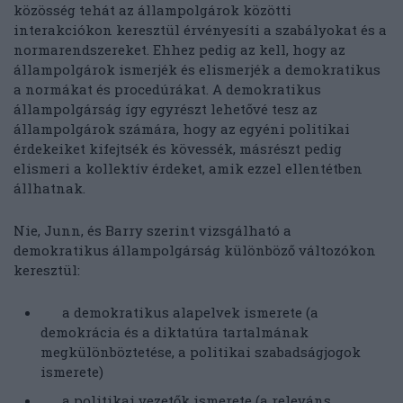
közösség tehát az állampolgárok közötti
interakciókon keresztül érvényesíti a szabályokat és a
normarendszereket. Ehhez pedig az kell, hogy az
állampolgárok ismerjék és elismerjék a demokratikus
a normákat és procedúrákat. A demokratikus
állampolgárság így egyrészt lehetővé tesz az
állampolgárok számára, hogy az egyéni politikai
érdekeiket kifejtsék és kövessék, másrészt pedig
elismeri a kollektív érdeket, amik ezzel ellentétben
állhatnak.
Nie, Junn, és Barry szerint vizsgálható a
demokratikus állampolgárság különböző változókon
keresztül:
a demokratikus alapelvek ismerete (a
demokrácia és a diktatúra tartalmának
megkülönböztetése, a politikai szabadságjogok
ismerete)
a politikai vezetők ismerete (a releváns