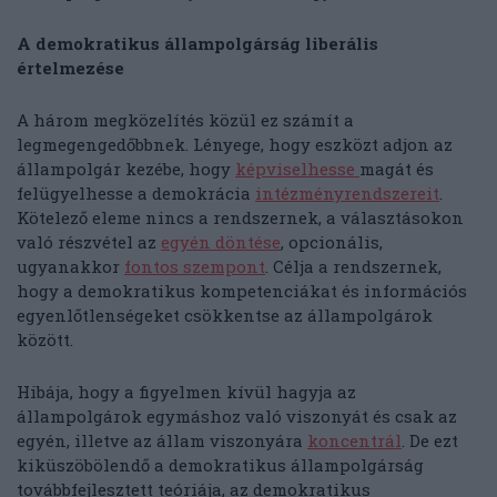
A demokratikus állampolgárság liberális
értelmezése
A három megközelítés közül ez számít a
legmegengedőbbnek. Lényege, hogy eszközt adjon az
állampolgár kezébe, hogy
képviselhesse
magát és
felügyelhesse a demokrácia
intézményrendszereit
.
Kötelező eleme nincs a rendszernek, a választásokon
való részvétel az
egyén döntése
, opcionális,
ugyanakkor
fontos szempont
. Célja a rendszernek,
hogy a demokratikus kompetenciákat és információs
egyenlőtlenségeket csökkentse az állampolgárok
között.
Hibája, hogy a figyelmen kívül hagyja az
állampolgárok egymáshoz való viszonyát és csak az
egyén, illetve az állam viszonyára
koncentrál
. De ezt
kiküszöbölendő a demokratikus állampolgárság
továbbfejlesztett teóriája, az demokratikus