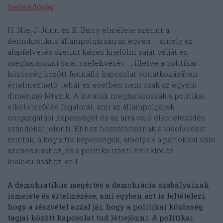
hajlandóság
.
H. Nie, J. Junn és K. Barry elmélete szerint a
demokratikus állampolgárság az egyén – amely az
alapfelvetés szerint képes kijelölni saját célját és
meghatározni saját cselekvését –, illetve a politikai
közösség között fennálló kapcsolat vonatkozásában
értelmezhető, tehát ez esetben nem csak az egyéni
dimenzió létezik. A kutatók meghatározzák a politikai
elköteleződés fogalmát, ami az állampolgárok
önigazgatási képességét és az arra való elköteleződés
szándékát jelenti. Ehhez hozzátartoznak a viselkedési
minták, a kognitív képességek, amelyek a pártokkal való
azonosuláshoz, és a politika iránti érdeklődés
kialakulásához kell.
A demokratikus megértés a demokrácia szabályainak
ismerete és értelmezése, ami egyben azt is feltételezi,
hogy a részvétel azzal jár, hogy a politikai közösség
tagjai között kapcsolat tud létrejönni. A politikai