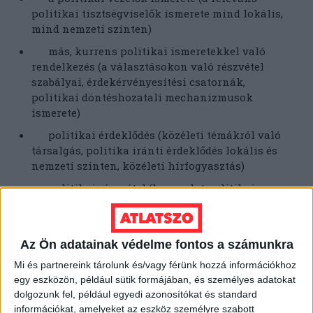
politikai tisztségviselők ismerete mind lokális,
mind nemzeti szinten)
más, kurrens politikai ismeretekkel való
rendelkezés (a választásokon való részvétel
szabályai, érdekérvényesítési csatornák,
politikai döntéshozatali mechanizmusok
ismerete)
politikai érdeklődés (közéleti témákról való
társalgás, politika iránti érdeklődés lokális és
nemzeti szinten, közéleti hírfogyasztás)
politikai részvétel (kapcsolat politikai
tisztségviselővel, kampányban való részvétel,
informális közösségi tevékenység)
szavazói tevékenység (rendszeres részvétel a
Az Ön adatainak védelme fontos a számunkra
helyi és nemzeti szintű választásokon)
Mi és partnereink tárolunk és/vagy férünk hozzá információkhoz
tolerancia (a szabad véleménynyilvánítás
egy eszközön, például sütik formájában, és személyes adatokat
szabadságának tiszteletben tartása)
dolgozunk fel, például egyedi azonosítókat és standard
információkat, amelyeket az eszköz személyre szabott