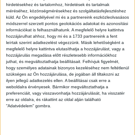
hirdetésekhez és tartalomhoz, hirdetések és tartalmak
Demokratikus állampolgárság kritikai
méréséhez, közönségmérésekhez és szolgáltatásfejlesztéshez
megközelítésmódja
küld.
Az Ön engedélyével mi és a partnereink eszközleolvasásos
módszerrel szerzett pontos geolokációs adatokat és azonosítási
Az demokratikus állampolgárság kritikai felfogása az
információkat is felhasználhatunk. A megfelelő helyre kattintva
új teoretikus
elméletek
gyűjtőfogalma, amelyek közül
hozzájárulhat ahhoz, hogy mi és a 1733 partnereink a fent
két lényegi elem emelhető ki, egyrészt az
leírtak szerint adatkezelést végezzünk. Másik lehetőségként a
állampolgárok közötti egyenlőség, másrészt a status
megfelelő helyre kattintva elutasíthatja a hozzájárulást, vagy a
quo kritikai
megközelítése
. Az
elmélet
szerint olyan, a
hozzájárulás megadása előtt részletesebb információkhoz
közélet iránt elkötelezett állampolgárokra van
juthat, és megváltoztathatja beállításait.
Felhívjuk figyelmét,
szükség, akik a társadalmi egyenlőtlenségek
hogy személyes adatainak bizonyos kezeléséhez nem feltétlenül
csökkentését tartják fontosnak. A kritikai felfogás
szükséges az Ön hozzájárulása, de jogában áll tiltakozni az
sokkal inkább egyetemes
elveken
, tehát például emberi
ilyen jellegű adatkezelés ellen. A beállításai csak erre a
jogok általános érvényesülésén alapszik, és nem
weboldalra érvényesek. Bármikor megváltoztathatja a
nemzeti érdekeken.
preferenciáit, vagy visszavonhatja hozzájárulását, ha visszatér
erre az oldalra, és rákattint az oldal alján található
"Adatvédelem" gombra.
Cogan 1997-ben alkotta meg a többdimenziós
állampolgársági elméletét, melyben négy dimenziót
határoz meg:
egyéni dimenzió