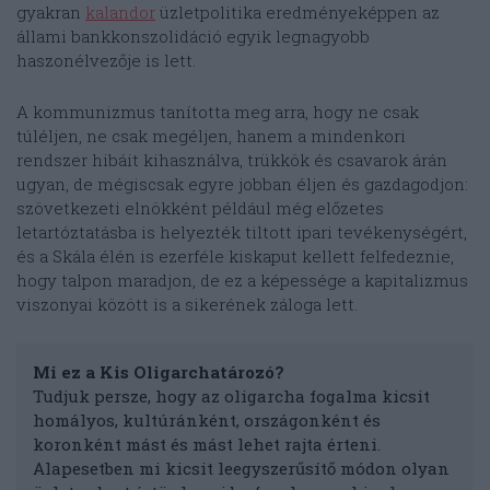
gyakran
kalandor
üzletpolitika eredményeképpen az
állami bankkonszolidáció egyik legnagyobb
haszonélvezője is lett.
A kommunizmus tanította meg arra, hogy ne csak
túléljen, ne csak megéljen, hanem a mindenkori
rendszer hibáit kihasználva, trükkök és csavarok árán
ugyan, de mégiscsak egyre jobban éljen és gazdagodjon:
szövetkezeti elnökként például még előzetes
letartóztatásba is helyezték tiltott ipari tevékenységért,
és a Skála élén is ezerféle kiskaput kellett felfedeznie,
hogy talpon maradjon, de ez a képessége a kapitalizmus
viszonyai között is a sikerének záloga lett.
Mi ez a Kis Oligarchatározó?
Tudjuk persze, hogy az oligarcha fogalma kicsit
homályos, kultúránként, országonként és
koronként mást és mást lehet rajta érteni.
Alapesetben mi kicsit leegyszerűsítő módon olyan