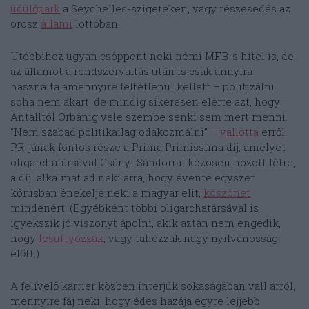
üdülőpark
a Seychelles-szigeteken, vagy részesedés az
orosz
állami
lottóban.
Utóbbihoz ugyan csöppent neki némi MFB-s hitel is, de
az államot a rendszerváltás után is csak annyira
használta amennyire feltétlenül kellett – politizálni
soha nem akart, de mindig sikeresen elérte azt, hogy
Antalltól Orbánig vele szembe senki sem mert menni.
“Nem szabad politikailag odakozmálni” –
vallotta
erről.
PR-jának fontos része a Prima Primissima díj, amelyet
oligarchatársával Csányi Sándorral közösen hozott létre,
a díj alkalmat ad neki arra, hogy évente egyszer
kórusban énekelje neki a magyar elit,
köszönet
mindenért. (Egyébként többi oligarchatársával is
igyekszik jó viszonyt ápolni, akik aztán nem engedik,
hogy
lesuttyózzák
, vagy tahózzák nagy nyilvánosság
előtt.)
A felívelő karrier közben interjúk sokaságában vall arról,
mennyire fáj neki, hogy édes hazája egyre lejjebb