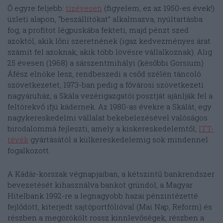
Ő egyre feljebb:
tízévesen
(figyelem, ez az 1950-es évek!)
üzleti alapon, “beszállítókat” alkalmazva, nyúltartásba
fog, a profitot légpuskába fekteti, majd pénzt szed
azoktól, akik lőni szeretnének (igaz kedvezményes árat
számít fel azoknak, akik több lövésre vállalkoznak). Alig
25 évesen (1968) a sárszentmihályi (későbbi Gorsium)
Áfész elnöke lesz, rendbeszedi a csőd szélén táncoló
szövetkezetet, 1973-ban pedig a fővárosi szövetkezeti
nagyáruház, a Skála vezérigazgatói posztját ajánlják fel a
feltörekvő ifjú kádernek. Az 1980-as évekre a Skálát, egy
nagykereskedelmi vállalat bekebelezésével valóságos
birodalommá fejleszti, amely a kiskereskedelemtől,
ITT-
tévék
gyártásától a külkereskedelemig sok mindennel
fogalkozott.
A Kádár-korszak végnapjaiban, a kétszintű bankrendszer
bevezetését kihasználva bankot gründol, a Magyar
Hitelbank 1992-re a legnagyobb hazai pénzintézetté
fejlődött, kiterjedt sajtóportfólióval (Mai Nap, Reform) és
részben a megörökölt rossz kinnlevőségek, részben a