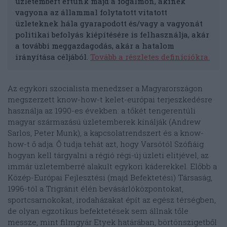
üzletembert értünk majd a fogalmon, akinek
vagyona az állammal folytatott vitatott
üzleteknek hála gyarapodott és/vagy a vagyonát
politikai befolyás kiépítésére is felhasználja, akár
a további meggazdagodás, akár a hatalom
irányítása céljából.
Tovább a részletes definíciókra.
Az egykori szocialista menedzser a Magyarországon
megszerzett know-how-t kelet-európai terjeszkedésre
használja az 1990-es években: a tőkét tengerentúli
magyar származású üzletemberek kínálják (Andrew
Sarlos, Peter Munk), a kapcsolatrendszert és a know-
how-t ő adja. Ő tudja tehát azt, hogy Varsótól Szófiáig
hogyan kell tárgyalni a régió régi-új üzleti elitjével, az
immár üzletemberré alakult egykori káderekkel. Előbb a
Közép-Európai Fejlesztési (majd Befektetési) Társaság,
1996-tól a Trigránit élén bevásárlóközpontokat,
sportcsarnokokat, irodaházakat épít az egész térségben,
de olyan egzotikus befektetések sem állnak tőle
messze, mint filmgyár Etyek határában, börtönszigetből