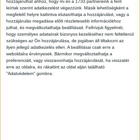
Legjobb oligarchatársa:
Csányi Sándor
hozzájárulhat ahhoz, hogy mi és a 1733 partnereink a fent
leírtak szerint adatkezelést végezzünk. Másik lehetőségként a
megfelelő helyre kattintva elutasíthatja a hozzájárulást, vagy a
(Fotó:
innen
.)
hozzájárulás megadása előtt részletesebb információkhoz
juthat, és megváltoztathatja beállításait.
Felhívjuk figyelmét,
hogy személyes adatainak bizonyos kezeléséhez nem feltétlenül
szükséges az Ön hozzájárulása, de jogában áll tiltakozni az
ilyen jellegű adatkezelés ellen. A beállításai csak erre a
DEMJÁN SÁNDOR
OLIGARCHA
weboldalra érvényesek. Bármikor megváltoztathatja a
preferenciáit, vagy visszavonhatja hozzájárulását, ha visszatér
erre az oldalra, és rákattint az oldal alján található
"Adatvédelem" gombra.
MEGOSZTÁS
Nélküled nincsenek sztorik.