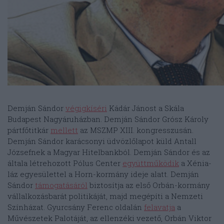
Demján Sándor
végigkíséri
Kádár Jánost a Skála
Budapest Nagyáruházban. Demján Sándor Grósz Károly
pártfőtitkár
mellett
az MSZMP XIII. kongresszusán.
Demján Sándor karácsonyi üdvözlőlapot küld Antall
Józsefnek a Magyar Hitelbankból. Demján Sándor és az
általa létrehozott Pólus Center
együttműködik
a Xénia-
láz egyesülettel a Horn-kormány ideje alatt. Demján
Sándor
támogatásáról
biztosítja az első Orbán-kormány
vállalkozásbarát politikáját, majd megépíti a Nemzeti
Színházat. Gyurcsány Ferenc oldalán
felavatja
a
Művészetek Palotáját, az ellenzéki vezető, Orbán Viktor