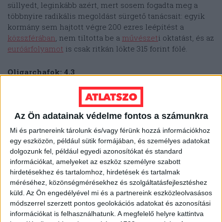
süllyedt, leginkább azért, mert sosem fogadta meg a
többnyire radikális megoldást sürgető tanácsait: egyik
kormány sem hajtott végre 200 ezres leépítést a
közszférában
, nem tiltotta be a
művészet
i oktatást, és az
euróárfolyamot
is csak ritkán lökte 315 forint fölé.
Oligarchafok: 4,3
– vagyonfok: 5
Az Ön adatainak védelme fontos a számunkra
– politikai befolyás: 4
Mi és partnereink tárolunk és/vagy férünk hozzá információkhoz
egy eszközön, például sütik formájában, és személyes adatokat
– médiabefolyás: 4
dolgozunk fel, például egyedi azonosítókat és standard
információkat, amelyeket az eszköz személyre szabott
Jele:
Kigombolt ing
hirdetésekhez és tartalomhoz, hirdetések és tartalmak
méréséhez, közönségmérésekhez és szolgáltatásfejlesztéshez
Legjobb mondata:
Legyen 310 forint az euró!
(vagy
küld.
Az Ön engedélyével mi és a partnereink eszközleolvasásos
315?)
módszerrel szerzett pontos geolokációs adatokat és azonosítási
információkat is felhasználhatunk. A megfelelő helyre kattintva