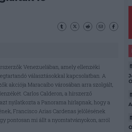
rszerzők Venezuelában, amely ellenzéki
egtartandó választásokkal kapcsolatban. A
J
O
rzők akciója Maracaibo városában arra szolgált,
nzékét. Carlos Calderon, a hírszerző
zt nyilatkozta a Panorama hírlapnak, hogy a
A
ének, Francisco Arias Cardenas jelölésének
hogy pontosan mi állt a nyomtatványokon, arról
O