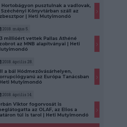
 Hortobágyon pusztulnak a vadlovak,
 Széchényi Könyvtárban száll az
zbesztpor | Heti Mutyimondó
2018. május 5.
3 millióért vettek Pallas Athéné
zobrot az MNB alapítványai | Heti
utyimondó
2018. április 28.
ll a bál Hódmezővásárhelyen,
orrupciógyanú az Európa Tanácsban
 Heti Mutyimondó
2018. április 14.
rbán Viktor fogorvosát is
eglátogatta az OLAF, az Elios a
atáron túl is tarol | Heti Mutyimondó