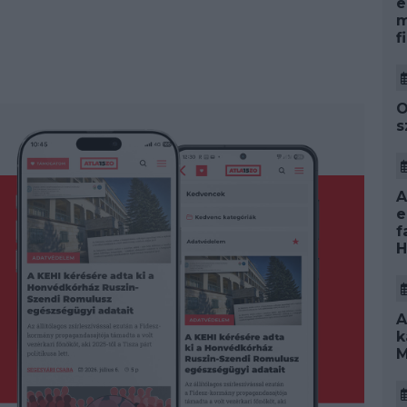
e
m
f
O
s
A
e
f
H
A
k
M