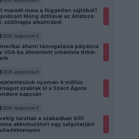
i maradt mára a független sajtóból?
 podcast Mong Attilával az Átlátszó
5. szülinapja alkalmából
2026. augusztus 5.
merikai állami támogatásra pályázna
z USA-ba átmentett orbánista think-
ank
2026. augusztus 5.
ejelentésünk nyomán 4 milliós
írságot szabtak ki a Szent Ágota
endere kapcsán
2026. augusztus 5.
vekig tároltak a szabadban 600
onna akkumulátort egy salgótarjáni
ulladéktelepen