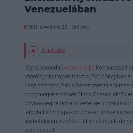
Venezuelában
2012. november 27.
0
perc
ATLATSZO
Olyan nyomdán
ütöttek rajta
kormányzati hí
szórólapokat nyomtatott a jövő hónapban m
helyi szenátor, Pablo Perez szerint a hírsze
hogy megfélemlítsék Hugo Chavez elnök elle
ügynökség regionális vezetője ugyanakkor a
lefoglalt szórólapokon Chavez szövetséges
szabotálására szólított fel az ellenzék, de 
nem beszélt.