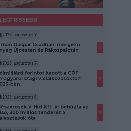
LEGFRISSEBB
2026. augusztus 7.
rbán Gáspár Csádban, mérgező
nyag Újpesten és Rákospalotán
2026. augusztus 7.
élmilliárd forintot kapott a CÖF
magyarországi vállalkozásoktól”
025-ben
2026. augusztus 6.
észárosék V-Híd Kft.-je behúzta az
lső, 300 milliós tenderét a
álasztások óta
2026. augusztus 6.