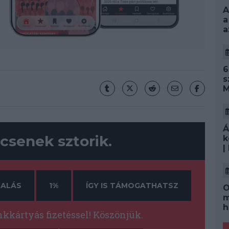
A
a
a
6
s
M
Á
csenek sztorik.
k
|
ALÁS
1%
ÍGY IS TÁMOGATHATSZ
O
m
h
kártyás fizetéssel! Köszönjük.