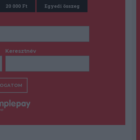
20 000 Ft
Egyedi összeg
Keresztnév
*
OGATOM