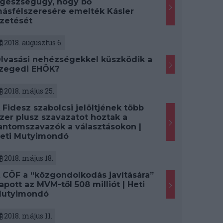
gészségügy, hogy bő
ásfélszeresére emelték Kásler
izetését
2018. augusztus 6.
lvasási nehézségekkel küszködik a
zegedi EHÖK?
2018. május 25.
 Fidesz szabolcsi jelöltjének több
zer plusz szavazatot hoztak a
antomszavazók a választásokon |
eti Mutyimondó
2018. május 18.
 CÖF a “közgondolkodás javítására”
apott az MVM-től 508 milliót | Heti
utyimondó
2018. május 11.