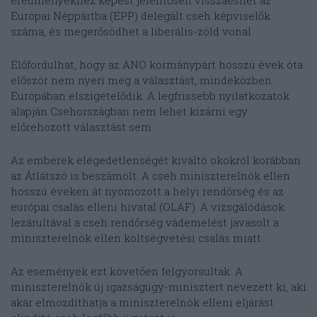
eredményekhez képest jelentősen visszaeshet az
Európai Néppártba (EPP) delegált cseh képviselők
száma, és megerősödhet a liberális-zöld vonal.
Előfordulhat, hogy az ANO kormánypárt hosszú évek óta
először nem nyeri meg a választást, mindeközben
Európában elszigetelődik. A legfrissebb nyilatkozatok
alapján Csehországban nem lehet kizárni egy
előrehozott választást sem.
Az emberek elégedetlenségét kiváltó okokról korábban
az Átlátszó is beszámolt. A cseh miniszterelnök ellen
hosszú éveken át nyomozott a helyi rendőrség és az
európai csalás elleni hivatal (OLAF). A vizsgálódások
lezárultával a cseh rendőrség vádemelést javasolt a
miniszterelnök ellen költségvetési csalás miatt.
Az események ezt követően felgyorsultak. A
miniszterelnök új igazságügy-minisztert nevezett ki, aki
akár elmozdíthatja a miniszterelnök elleni eljárást