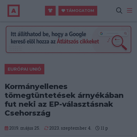
TÁMOGATOM
EURÓPAI UNIÓ
Kormányellenes
tömegtüntetések árnyékában
fut neki az EP-választásnak
Csehország
2019. május 25.
2023. szeptember 4.
11
p