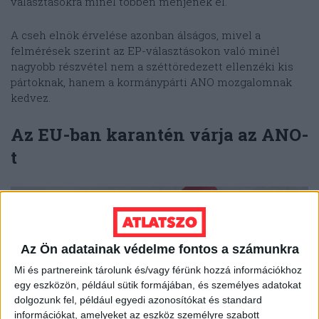
választásokra minél többen menjenek el.
A cseh elnök érvelése azonban álságos, mivel a
felmérések szerint az EP-választásokon való minél
nagyobb részvétel nem a széttöredezett ellenzéki kis
pártoknak, hanem a kormánypárti ANO mozgalomnak
kedvez.
Az EU-ban karantén várja az ANO-
t
Az Ön adatainak védelme fontos a számunkra
Mi és partnereink tárolunk és/vagy férünk hozzá információkhoz
egy eszközön, például sütik formájában, és személyes adatokat
dolgozunk fel, például egyedi azonosítókat és standard
információkat, amelyeket az eszköz személyre szabott