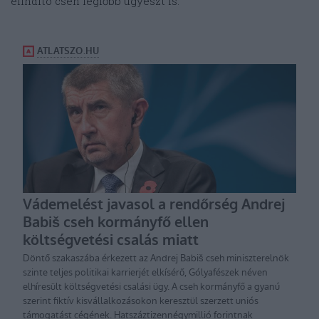
elindító cseh legfőbb ügyészt is.