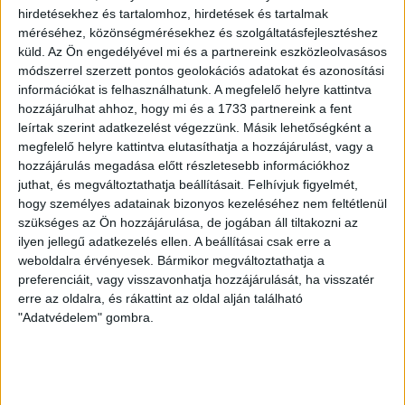
hirdetésekhez és tartalomhoz, hirdetések és tartalmak
méréséhez, közönségmérésekhez és szolgáltatásfejlesztéshez
Fotó: Andrej Babiš „Erős Csehország” feliratú (Silné
küld.
Az Ön engedélyével mi és a partnereink eszközleolvasásos
Česko) piros baseball sapkában pózol az ANO
módszerrel szerzett pontos geolokációs adatokat és azonosítási
mozgalom EP-választási kampányfilm forgatása
információkat is felhasználhatunk. A megfelelő helyre kattintva
közben. Fotó: Blesk.cz
hozzájárulhat ahhoz, hogy mi és a 1733 partnereink a fent
leírtak szerint adatkezelést végezzünk. Másik lehetőségként a
A cseh EP-választások végeredményét alapvetően
megfelelő helyre kattintva elutasíthatja a hozzájárulást, vagy a
befolyásolhatja a választási részvétel. Andrej Babiš
hozzájárulás megadása előtt részletesebb információkhoz
miniszterelnök mindent bevetett pártja rövid, de
juthat, és megváltoztathatja beállításait.
Felhívjuk figyelmét,
intenzív és jól eltalált kampánya során. Elcsehesítette a
hogy személyes adatainak bizonyos kezeléséhez nem feltétlenül
Donald Trump-féle MAGA-sapkát, amelyben Babiš
szükséges az Ön hozzájárulása, de jogában áll tiltakozni az
megígérte, hogy az „Erős Csehországért” fog
ilyen jellegű adatkezelés ellen. A beállításai csak erre a
„kompromisszummentes harcot folytatni Brüsszel
weboldalra érvényesek. Bármikor megváltoztathatja a
ellen.”
preferenciáit, vagy visszavonhatja hozzájárulását, ha visszatér
erre az oldalra, és rákattint az oldal alján található
"Adatvédelem" gombra.
A választás egyik nagy kérdése az, hogy vajon sikerül-e
a választásra jogosult aktív szavazók egyharmadát
jelentő ANO-szavazókat elvinni az urnákhoz.