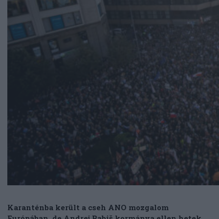
Karanténba került a cseh ANO mozgalom
Európában, de Andrej Babiš kormánya ellen hetek