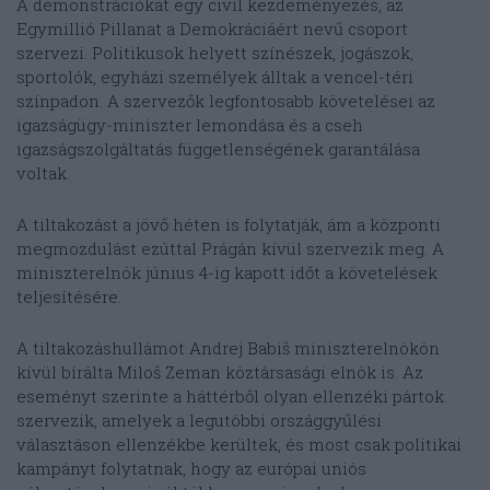
A demonstrációkat egy civil kezdeményezés, az
Egymillió Pillanat a Demokráciáért nevű csoport
szervezi. Politikusok helyett színészek, jogászok,
sportolók, egyházi személyek álltak a vencel-téri
színpadon. A szervezők legfontosabb követelései az
igazságügy-miniszter lemondása és a cseh
igazságszolgáltatás függetlenségének garantálása
voltak.
A tiltakozást a jövő héten is folytatják, ám a központi
megmozdulást ezúttal Prágán kívül szervezik meg. A
miniszterelnök június 4-ig kapott időt a követelések
teljesítésére.
A tiltakozáshullámot Andrej Babiš miniszterelnökön
kívül bírálta Miloš Zeman köztársasági elnök is. Az
eseményt szerinte a háttérből olyan ellenzéki pártok
szervezik, amelyek a legutóbbi országgyűlési
választáson ellenzékbe kerültek, és most csak politikai
kampányt folytatnak, hogy az európai uniós