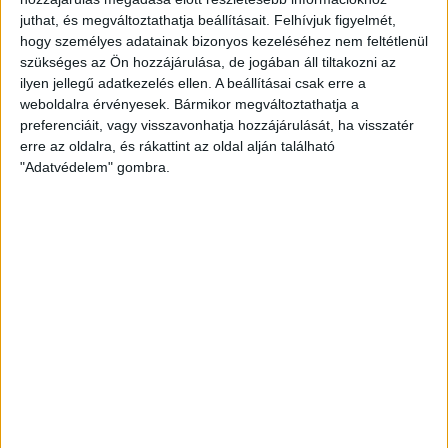
óta
juthat, és megváltoztathatja beállításait.
Felhívjuk figyelmét,
hogy személyes adatainak bizonyos kezeléséhez nem feltétlenül
2026. augusztus 6.
szükséges az Ön hozzájárulása, de jogában áll tiltakozni az
Mi maradt mára a független sajtóból? –
ilyen jellegű adatkezelés ellen. A beállításai csak erre a
podcast Mong Attilával az Átlátszó 15.
weboldalra érvényesek. Bármikor megváltoztathatja a
szülinapja alkalmából
preferenciáit, vagy visszavonhatja hozzájárulását, ha visszatér
erre az oldalra, és rákattint az oldal alján található
2026. augusztus 5.
"Adatvédelem" gombra.
Amerikai állami támogatásra pályázna az
USA-ba átmentett orbánista think-tank
2026. augusztus 5.
Bejelentésünk nyomán 4 milliós bírságot
szabtak ki a Szent Ágota tendere
kapcsán
2026. augusztus 5.
Évekig tároltak a szabadban 600 tonna
akkumulátort egy salgótarjáni