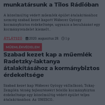
munkatársunk a Tilos Rádióban
A közelmúltig védett műemlék épület átalakításához
nemrég szabad kezet kapott Wáberer György
kormánybiztos érdekeltsége, ugyanis a beruházást egy
kormányrendelet kiemelt...
ÁTLÁTSZÓ
2020. augusztus 28.
1
p
MŰEMLÉKVÉDELEM
Szabad kezet kap a műemlék
Radetzky-laktanya
átalakításához a kormánybiztos
érdekeltsége
Szabad kezet kap Wáberer György vállalkozó, Tokaj-
Zemplén térség fejlesztéséért felelős kormánybiztos
érdekeltsége egy közelmúltig védett épület teljes
átalakításához. Az UNESCO...