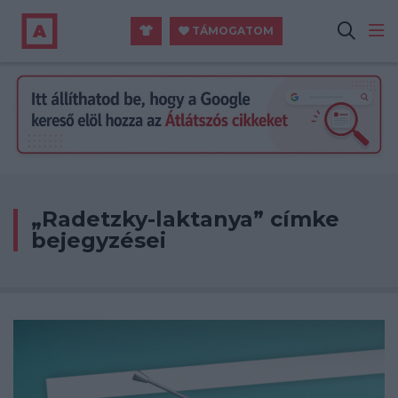
TÁMOGATOM
„Radetzky-laktanya” címke
bejegyzései