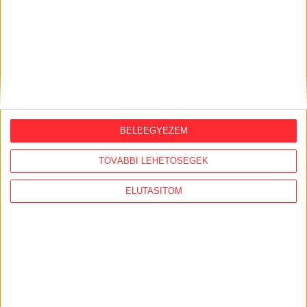
KiMitTud
BELEEGYEZEM
Legutóbb frissült adatigénylések:
TOVÁBBI LEHETŐSÉGEK
A köznevelésben hivatalból induló jogorvoslati
ELUTASÍTOM
eljárások közül a felügyeleti eljárás közfeladati
hatáskör gyakorlója / címzettje (Ákr. 113.(2)b))
Közérdekű adatigénylés – 81-es vasútvonal és a
Salgótarján–Budapest közötti Volánbusz-járatok
utazásszámai
Közérdekű adatigénylés –
IKOP‑4.1.0‑15‑2016‑00003 projekt (83.sz.főút)
közvilágítási hiányosságai