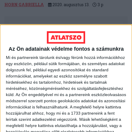
HORN GABRIELLA
2020. augusztus 13.
3
p
Az Ön adatainak védelme fontos a számunkra
Mi és partnereink tárolunk és/vagy férünk hozzá információkhoz
egy eszközön, például sütik formájában, és személyes adatokat
dolgozunk fel, például egyedi azonosítókat és standard
információkat, amelyeket az eszköz személyre szabott
hirdetésekhez és tartalomhoz, hirdetések és tartalmak
méréséhez, közönségmérésekhez és szolgáltatásfejlesztéshez
küld.
Az Ön engedélyével mi és a partnereink eszközleolvasásos
LEGFRISSEBB
módszerrel szerzett pontos geolokációs adatokat és azonosítási
információkat is felhasználhatunk. A megfelelő helyre kattintva
2026. augusztus 6.
hozzájárulhat ahhoz, hogy mi és a 1733 partnereink a fent
leírtak szerint adatkezelést végezzünk. Másik lehetőségként a
Mészárosék V-Híd Kft.-je behúzta az
megfelelő helyre kattintva elutasíthatja a hozzájárulást, vagy a
első, 300 milliós tenderét a választások
hozzájárulás megadása előtt részletesebb információkhoz