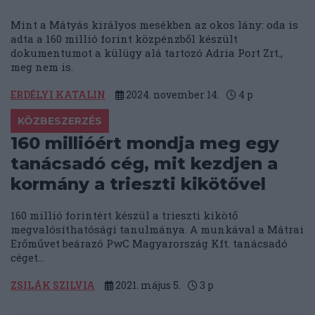
Mint a Mátyás királyos mesékben az okos lány: oda is
adta a 160 millió forint közpénzből készült
dokumentumot a külügy alá tartozó Adria Port Zrt.,
meg nem is.
ERDÉLYI KATALIN
2024. november 14.
4
p
KÖZBESZERZÉS
160 millióért mondja meg egy
tanácsadó cég, mit kezdjen a
kormány a trieszti kikötővel
160 millió forintért készül a trieszti kikötő
megvalósíthatósági tanulmánya. A munkával a Mátrai
Erőművet beárazó PwC Magyarország Kft. tanácsadó
céget...
ZSILÁK SZILVIA
2021. május 5.
3
p