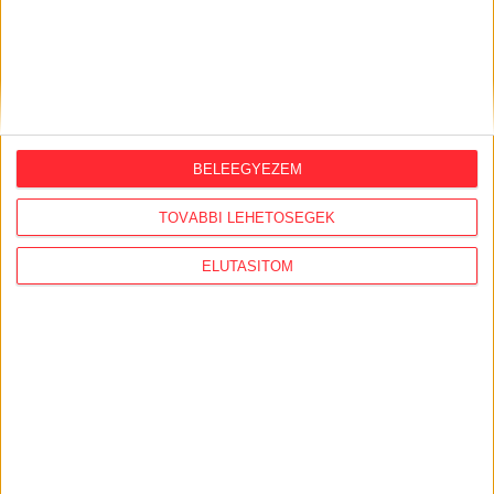
KiMitTud
BELEEGYEZEM
Legutóbb frissült adatigénylések:
TOVÁBBI LEHETŐSÉGEK
XI. kerület Haraszt utca forgalmi rendje
ELUTASÍTOM
XIII. kerületi építkezések során lezárt járdák
engedélyei - 2. adag
Mór utca 21. építkezés - ideiglenes forgalmi rend
engedélyei
A Debrecen-Macs Ipari Park intermodális
konténerterminál (4002 Debrecen, BMW körút 3.)
vonatkozásában a Magyar Állam és a GYSEV Zrt.
között kötött vagyonkezelési szerződés