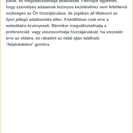
juthat, és megváltoztathatja beállításait.
Felhívjuk figyelmét,
Félmilliárd forintot kapott a CÖF
„magyarországi vállalkozásoktól” 2025-
hogy személyes adatainak bizonyos kezeléséhez nem feltétlenül
ben
szükséges az Ön hozzájárulása, de jogában áll tiltakozni az
ilyen jellegű adatkezelés ellen. A beállításai csak erre a
2026. augusztus 6.
weboldalra érvényesek. Bármikor megváltoztathatja a
preferenciáit, vagy visszavonhatja hozzájárulását, ha visszatér
Mészárosék V-Híd Kft.-je behúzta az
erre az oldalra, és rákattint az oldal alján található
első, 300 milliós tenderét a választások
"Adatvédelem" gombra.
óta
2026. augusztus 6.
Mi maradt mára a független sajtóból? –
podcast Mong Attilával az Átlátszó 15.
szülinapja alkalmából
2026. augusztus 5.
Amerikai állami támogatásra pályázna az
USA-ba átmentett orbánista think-tank
2026. augusztus 5.