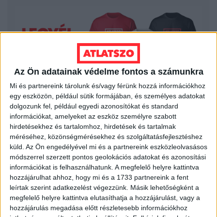
Az Ön adatainak védelme fontos a számunkra
Mi és partnereink tárolunk és/vagy férünk hozzá információkhoz
egy eszközön, például sütik formájában, és személyes adatokat
dolgozunk fel, például egyedi azonosítókat és standard
információkat, amelyeket az eszköz személyre szabott
hirdetésekhez és tartalomhoz, hirdetések és tartalmak
LEGFRISSEBB
méréséhez, közönségmérésekhez és szolgáltatásfejlesztéshez
küld.
Az Ön engedélyével mi és a partnereink eszközleolvasásos
2026. augusztus 7.
módszerrel szerzett pontos geolokációs adatokat és azonosítási
információkat is felhasználhatunk. A megfelelő helyre kattintva
Orbán Gáspár Csádban, mérgező anyag
hozzájárulhat ahhoz, hogy mi és a 1733 partnereink a fent
Újpesten és Rákospalotán
leírtak szerint adatkezelést végezzünk. Másik lehetőségként a
megfelelő helyre kattintva elutasíthatja a hozzájárulást, vagy a
2026. augusztus 7.
hozzájárulás megadása előtt részletesebb információkhoz