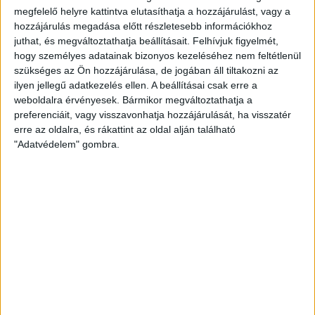
LEGFRISSEBB
megfelelő helyre kattintva elutasíthatja a hozzájárulást, vagy a
hozzájárulás megadása előtt részletesebb információkhoz
juthat, és megváltoztathatja beállításait.
Felhívjuk figyelmét,
2026. augusztus 6.
hogy személyes adatainak bizonyos kezeléséhez nem feltétlenül
Mészárosék V-Híd Kft.-je behúzta az
szükséges az Ön hozzájárulása, de jogában áll tiltakozni az
első, 300 milliós tenderét a választások
ilyen jellegű adatkezelés ellen. A beállításai csak erre a
óta
weboldalra érvényesek. Bármikor megváltoztathatja a
preferenciáit, vagy visszavonhatja hozzájárulását, ha visszatér
2026. augusztus 6.
erre az oldalra, és rákattint az oldal alján található
"Adatvédelem" gombra.
Mi maradt mára a független sajtóból? –
podcast Mong Attilával az Átlátszó 15.
szülinapja alkalmából
2026. augusztus 5.
Amerikai állami támogatásra pályázna az
USA-ba átmentett orbánista think-tank
2026. augusztus 5.
Bejelentésünk nyomán 4 milliós bírságot
szabtak ki a Szent Ágota tendere