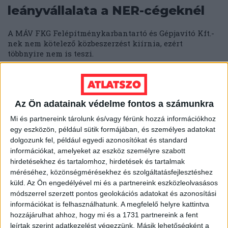
leányvállalata a NER-cégeknél
A MÁV FKG Felépítménykarbantartó és Gépjavító Kft.-
nek nem kötelező közbeszerzést kiírnia, ezért
többnyire nem is teszi.
KATUS ESZTER
2024. augusztus 14.
7
p
Az Ön adatainak védelme fontos a számunkra
Mi és partnereink tárolunk és/vagy férünk hozzá információkhoz
egy eszközön, például sütik formájában, és személyes adatokat
dolgozunk fel, például egyedi azonosítókat és standard
információkat, amelyeket az eszköz személyre szabott
hirdetésekhez és tartalomhoz, hirdetések és tartalmak
méréséhez, közönségmérésekhez és szolgáltatásfejlesztéshez
küld.
Az Ön engedélyével mi és a partnereink eszközleolvasásos
módszerrel szerzett pontos geolokációs adatokat és azonosítási
információkat is felhasználhatunk. A megfelelő helyre kattintva
hozzájárulhat ahhoz, hogy mi és a 1731 partnereink a fent
leírtak szerint adatkezelést végezzünk. Másik lehetőségként a