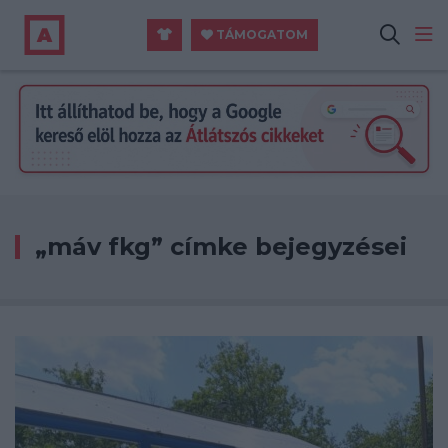
TÁMOGATOM
„máv fkg” címke bejegyzései