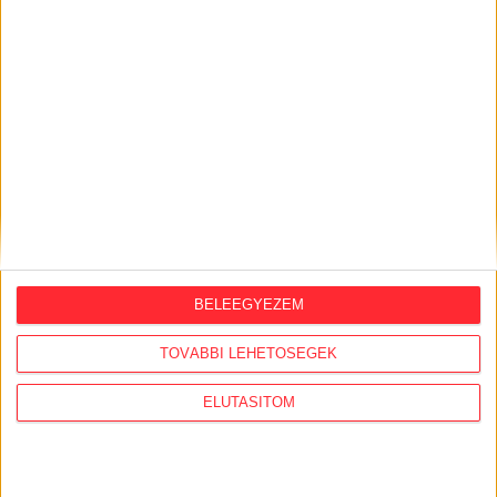
BELEEGYEZEM
KiMitTud
TOVÁBBI LEHETŐSÉGEK
Legutóbb frissült adatigénylések:
ELUTASÍTOM
A köznevelésben hivatalból induló jogorvoslati
eljárások közül a felügyeleti eljárás közfeladati
hatáskör gyakorlója / címzettje (Ákr. 113.(2)b))