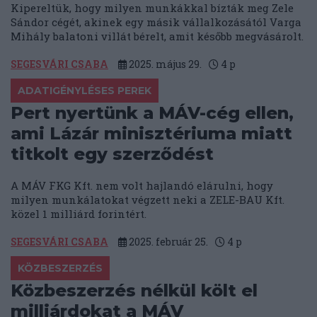
Kipereltük, hogy milyen munkákkal bízták meg Zele
Sándor cégét, akinek egy másik vállalkozásától Varga
Mihály balatoni villát bérelt, amit később megvásárolt.
SEGESVÁRI CSABA
2025. május 29.
4
p
ADATIGÉNYLÉSES PEREK
Pert nyertünk a MÁV-cég ellen,
ami Lázár minisztériuma miatt
titkolt egy szerződést
A MÁV FKG Kft. nem volt hajlandó elárulni, hogy
milyen munkálatokat végzett neki a ZELE-BAU Kft.
közel 1 milliárd forintért.
SEGESVÁRI CSABA
2025. február 25.
4
p
KÖZBESZERZÉS
Közbeszerzés nélkül költ el
milliárdokat a MÁV