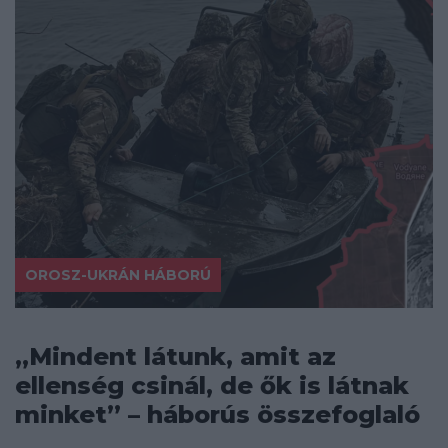
OROSZ-UKRÁN HÁBORÚ
„Mindent látunk, amit az
ellenség csinál, de ők is látnak
minket” – háborús összefoglaló