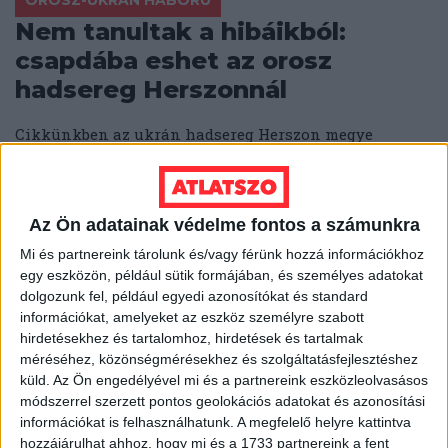
OROSZ-UKRÁN HÁBORÚ
Nem tanultak a hibáikból:
csapdába eshet az orosz
hadsereg Herszonnál
Cikkünkben az ukrán hadsereg Herszon megye
felszabadításáért folytatott több hónapos erőfeszítéseit
és a nem is olyan láthatatlan ukrán ellentámadás
részleteit mutatjuk be.
Az Ön adatainak védelme fontos a számunkra
BŐTÖS BOTOND
2022. augusztus 19.
14
p
Mi és partnereink tárolunk és/vagy férünk hozzá információkhoz
egy eszközön, például sütik formájában, és személyes adatokat
dolgozunk fel, például egyedi azonosítókat és standard
információkat, amelyeket az eszköz személyre szabott
hirdetésekhez és tartalomhoz, hirdetések és tartalmak
méréséhez, közönségmérésekhez és szolgáltatásfejlesztéshez
küld.
Az Ön engedélyével mi és a partnereink eszközleolvasásos
módszerrel szerzett pontos geolokációs adatokat és azonosítási
információkat is felhasználhatunk. A megfelelő helyre kattintva
hozzájárulhat ahhoz, hogy mi és a 1733 partnereink a fent