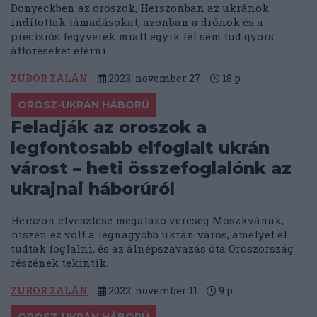
Donyeckben az oroszok, Herszonban az ukránok
indítottak támadásokat, azonban a drónok és a
precíziós fegyverek miatt egyik fél sem tud gyors
áttöréseket elérni.
ZUBOR ZALÁN
2023. november 27.
18
p
OROSZ-UKRÁN HÁBORÚ
Feladják az oroszok a
legfontosabb elfoglalt ukrán
várost – heti összefoglalónk az
ukrajnai háborúról
Herszon elvesztése megalázó vereség Moszkvának,
hiszen ez volt a legnagyobb ukrán város, amelyet el
tudtak foglalni, és az álnépszavazás óta Oroszország
részének tekintik.
ZUBOR ZALÁN
2022. november 11.
9
p