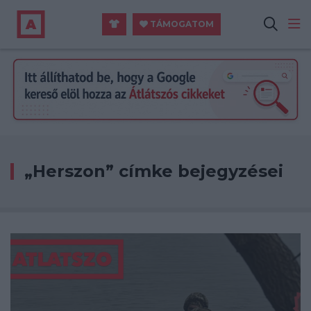
TÁMOGATOM
„Herszon” címke bejegyzései