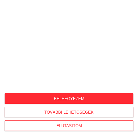
BELEEGYEZEM
TOVÁBBI LEHETŐSÉGEK
ELUTASÍTOM
KiMitTud