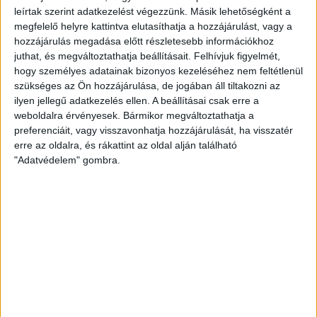
leírtak szerint adatkezelést végezzünk. Másik lehetőségként a
megfelelő helyre kattintva elutasíthatja a hozzájárulást, vagy a
hozzájárulás megadása előtt részletesebb információkhoz
juthat, és megváltoztathatja beállításait.
Felhívjuk figyelmét,
LEGFRISSEBB
hogy személyes adatainak bizonyos kezeléséhez nem feltétlenül
szükséges az Ön hozzájárulása, de jogában áll tiltakozni az
ilyen jellegű adatkezelés ellen. A beállításai csak erre a
2026. augusztus 7.
weboldalra érvényesek. Bármikor megváltoztathatja a
Orbán Gáspár Csádban, mérgező anyag
preferenciáit, vagy visszavonhatja hozzájárulását, ha visszatér
Újpesten és Rákospalotán
erre az oldalra, és rákattint az oldal alján található
"Adatvédelem" gombra.
2026. augusztus 7.
Félmilliárd forintot kapott a CÖF
„magyarországi vállalkozásoktól” 2025-
ben
2026. augusztus 6.
Mészárosék V-Híd Kft.-je behúzta az
első, 300 milliós tenderét a választások
óta