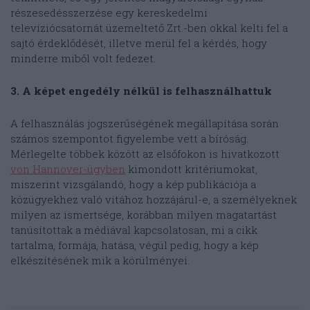
részesedésszerzése egy kereskedelmi
televíziócsatornát üzemeltető Zrt.-ben okkal kelti fel a
sajtó érdeklődését, illetve merül fel a kérdés, hogy
minderre miből volt fedezet.
3. A képet engedély nélkül is felhasználhattuk
A felhasználás jogszerűségének megállapítása során
számos szempontot figyelembe vett a bíróság.
Mérlegelte többek között az elsőfokon is hivatkozott
von Hannover-ügyben
kimondott kritériumokat,
miszerint vizsgálandó, hogy a kép publikációja a
közügyekhez való vitához hozzájárul-e, a személyeknek
milyen az ismertsége, korábban milyen magatartást
tanúsítottak a médiával kapcsolatosan, mi a cikk
tartalma, formája, hatása, végül pedig, hogy a kép
elkészítésének mik a körülményei.