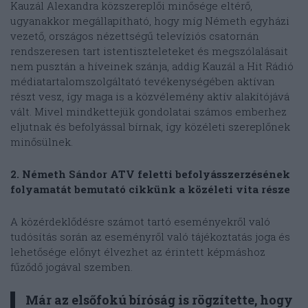
Kauzál Alexandra közszereplői minősége eltérő,
ugyanakkor megállapítható, hogy míg Németh egyházi
vezető, országos nézettségű televíziós csatornán
rendszeresen tart istentiszteleteket és megszólalásait
nem pusztán a híveinek szánja, addig Kauzál a Hit Rádió
médiatartalomszolgáltató tevékenységében aktívan
részt vesz, így maga is a közvélemény aktív alakítójává
vált. Mivel mindkettejük gondolatai számos emberhez
eljutnak és befolyással bírnak, így közéleti szereplőnek
minősülnek.
2. Németh Sándor ATV feletti befolyásszerzésének
folyamatát bemutató cikkünk a közéleti vita része
A közérdeklődésre számot tartó eseményekről való
tudósítás során az eseményről való tájékoztatás joga és
lehetősége előnyt élvezhet az érintett képmáshoz
fűződő jogával szemben.
Már az elsőfokú bíróság is rögzítette, hogy