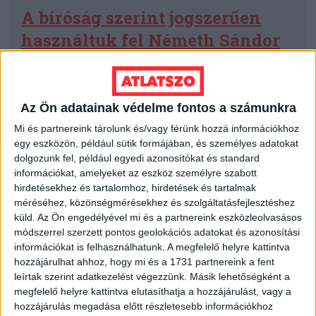
A bíróság szerint jogszerűen
használtuk fel Németh Sándor
és Kauzál Alexandra képét
Az ATV-ben bekövetkezett tulajdonosi változások
Az Ön adatainak védelme fontos a számunkra
folyamatát bemutató korábbi cikkünkhöz
Mi és partnereink tárolunk és/vagy férünk hozzá információkhoz
felhasznált kép miatt indított pert az Átlátszó
egy eszközön, például sütik formájában, és személyes adatokat
ellen Németh Sándor, a Hit Gyülekezete vezető
dolgozunk fel, például egyedi azonosítókat és standard
lelkésze és a lelkész lánya, Kauzál Alexandra, aki
információkat, amelyeket az eszköz személyre szabott
a Hit Rádió műsorvezetője. Mindketten a
hirdetésekhez és tartalomhoz, hirdetések és tartalmak
képmáshoz való joguk megsértését állították.
méréséhez, közönségmérésekhez és szolgáltatásfejlesztéshez
küld.
Az Ön engedélyével mi és a partnereink eszközleolvasásos
módszerrel szerzett pontos geolokációs adatokat és azonosítási
A másodfokú bíróság ismételten nekünk adott igazat,
információkat is felhasználhatunk. A megfelelő helyre kattintva
hiszen a per tárgyát képező képen azok a személyek
hozzájárulhat ahhoz, hogy mi és a 1731 partnereink a fent
szerepelnek egy interjúszituációban, akiknek kiemelt
leírtak szerint adatkezelést végezzünk. Másik lehetőségként a
szerepük volt a szóban forgó csatorna üzemeltetését
megfelelő helyre kattintva elutasíthatja a hozzájárulást, vagy a
végző társaság tulajdonosi szerkezetének változásában.
hozzájárulás megadása előtt részletesebb információkhoz
A bíróság kimondta továbbá, hogy a felvételen Németh