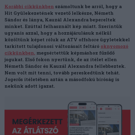
Korábbi cikkünkben
számoltunk be arról, hogy a
Hit Gyülekezetének vezető lelkésze, Németh
Sándor és lánya, Kauzál Alexandra bepereltek
minket. Ezúttal felhasznált kép miatt. Szerintük
ugyanis azzal, hogy a hozzájárulásuk nélkül
közöltünk képet róluk az ATV offshore ügyletekkel
tarkított tulajdonosi változásait feltáró
oknyomozó
cikkünkben,
megsértettük képmáshoz fűződő
jogukat. Első fokon nyertünk, de az ítélet ellen
Németh Sándor és Kauzál Alexandra fellebbeztek.
Nem volt mit tenni, tovább pereskedtünk tehát.
Jogerős ítéletében aztán a másodfokú bíróság is
nekünk adott igazat.