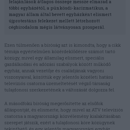
felajánlások átlagos összege messze elmarad a
többi egyházétól, a pünkösdi-karizmatikus, a
magyar állam által bevett egyházként elismert
újprotestáns felekezet mellett létrehozott
cégbirodalom mégis látványosan prosperál.
Ezen túlmenően a bíróság azt is kimondta, hogy a cikk
témája egyértelműen közérdeklődésre számot tartó
közügy, mivel egy államilag elismert, speciális
gazdálkodási és adózási szabályok között működő
egyház, annak vezetője és családjának vagyoni
viszonyaival, közöttük egy jelentős közéleti hatású
televíziós csatorna üzemeltetését végző társaság
tulajdonosi szerkezetének a változását dolgozza fel.
A másodfokú bíróság megerősítette az elsőfok
álláspontját, és elismerte, hogy mivel az ATV televíziós
csatorna a magyarországi közvélemény kialakításában
szerepet játszik, ezért a tulajdonosi köre közügynek
tekinthető, és egy jelentős magyarországi egyház