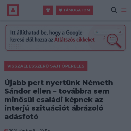
TÁMOGATOM
VISSZAÉLÉSSZERŰ SAJTÓPERELÉS
Újabb pert nyertünk Németh
Sándor ellen – továbbra sem
minősül családi képnek az
interjú szituációt ábrázoló
adásfotó
2021. június 8.
5
p