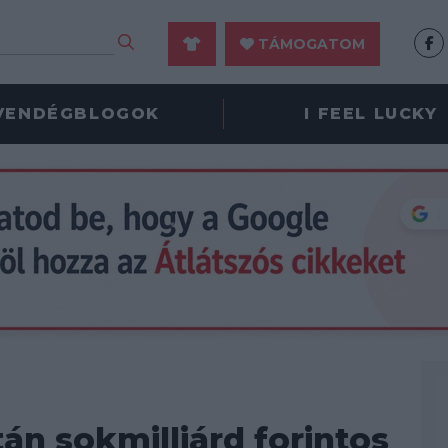
TÁMOGATOM
VENDÉGBLOGOK
I FEEL LUCKY
tán sokmilliárd forintos