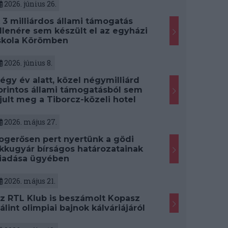
2026. június 26.
 3 milliárdos állami támogatás
llenére sem készült el az egyházi
skola Körömben
2026. június 8.
égy év alatt, közel négymilliárd
orintos állami támogatásból sem
jult meg a Tiborcz-közeli hotel
2026. május 27.
ogerősen pert nyertünk a gödi
kkugyár bírságos határozatainak
iadása ügyében
2026. május 21.
z RTL Klub is beszámolt Kopasz
álint olimpiai bajnok kálváriájáról