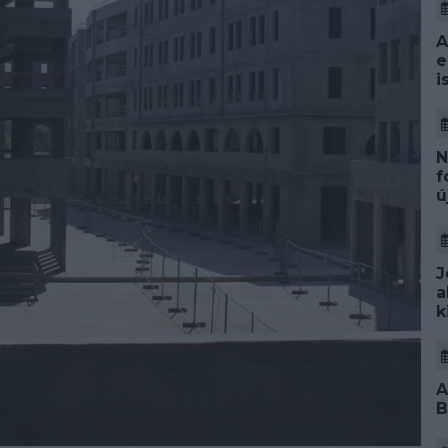
A
e
i
N
f
ú
J
a
k
A
B