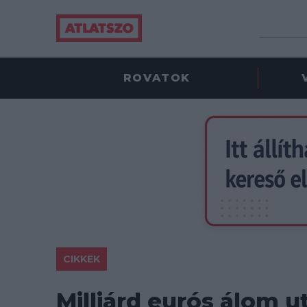
ROVATOK
CIKKEK
Milliárd eurós álom u