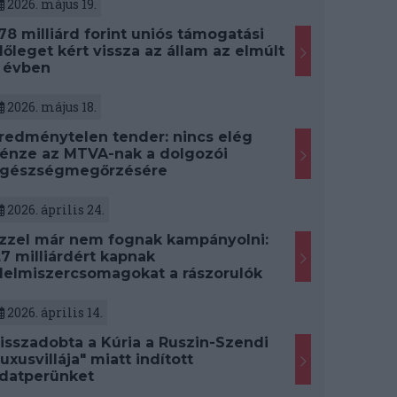
2026. május 19.
78 milliárd forint uniós támogatási
lőleget kért vissza az állam az elmúlt
 évben
2026. május 18.
redménytelen tender: nincs elég
énze az MTVA-nak a dolgozói
gészségmegőrzésére
2026. április 24.
zzel már nem fognak kampányolni:
,7 milliárdért kapnak
lelmiszercsomagokat a rászorulók
2026. április 14.
isszadobta a Kúria a Ruszin-Szendi
luxusvillája" miatt indított
datperünket