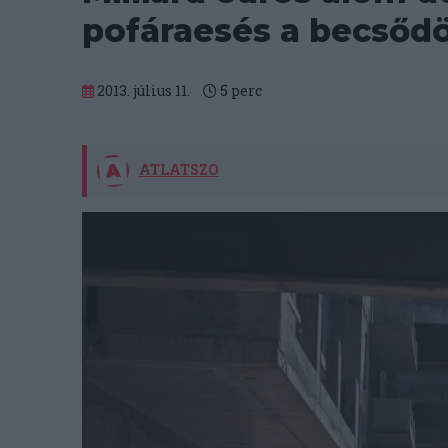
pofáraesés a becsődö
2013. július 11.
5
perc
ATLATSZO