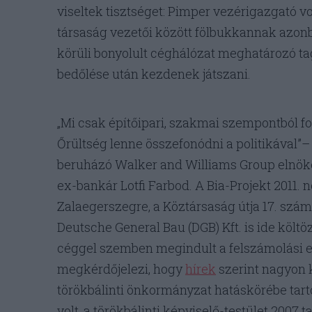
viseltek tisztséget: Pimper vezérigazgató v
társaság vezetői között fölbukkannak azonb
körüli bonyolult céghálózat meghatározó tag
bedőlése után kezdenek játszani.
„Mi csak építőipari, szakmai szempontból f
Őrültség lenne összefonódni a politikával”
beruházó Walker and Williams Group elnöke,
ex-bankár Lotfi Farbod. A Bia-Projekt 2011. 
Zalaegerszegre, a Köztársaság útja 17. szám
Deutsche General Bau (DGB) Kft. is ide köl
céggel szemben megindult a felszámolási el
megkérdőjelezi, hogy
hírek
szerint nagyon k
törökbálinti önkormányzat hatáskörébe tarto
volt, a törökbálinti képviselő-testület 200