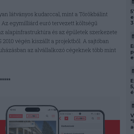
5
lyan látványos kudarccal, mint a Törökbálint
e
. Az egymilliárd euró tervezett költségű
3
az alapinfrastruktúra és az épületek szerkezete
 2010 végén kiszállt a projektből. A sajtóban
E
uházásban az alvállalkozó cégeknek több mint
p
e
*****
E
5
é
V
"
a