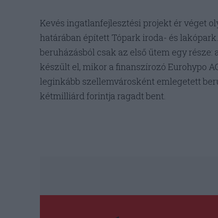
Kevés ingatlanfejlesztési projekt ér véget o
határában épített Tópark iroda- és lakópark
beruházásból csak az első ütem egy része: 
készült el, mikor a finanszírozó Eurohypo AG
leginkább szellemvárosként emlegetett ber
kétmilliárd forintja ragadt bent.