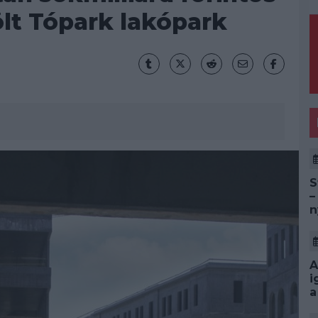
lt Tópark lakópark
S
–
n
A
i
a