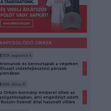
KAPCSOLÓDÓ CIKKEK
2026. augusztus 4.
trómanok és keresztapák a végeken
 Elcsalt vidékfejlesztési pénzek
yomában
2026. július 31.
z Orbán-kormány emberei ültek az
gazgatóságban, ami engedélyt adott
 Ruszin-Szendi által használt villára