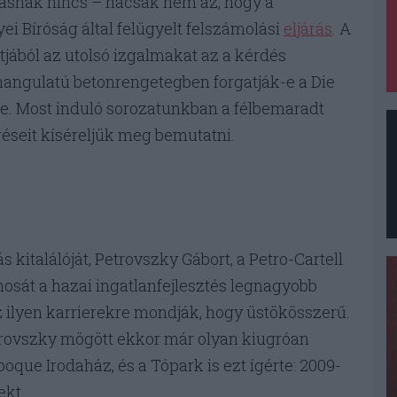
tásnak nincs – hacsak nem az, hogy a
i Bíróság által felügyelt felszámolási
eljárás
. A
jából az utolsó izgalmakat az a kérdés
 hangulatú betonrengetegben forgatják-e a Die
sze. Most induló sorozatunkban a félbemaradt
éseit kíséreljük meg bemutatni.
s kitalálóját, Petrovszky Gábort, a Petro-Cartell
osát a hazai ingatlanfejlesztés legnagyobb
 ilyen karrierekre mondják, hogy üstökösszerű.
trovszky mögött ekkor már olyan kiugróan
oque Irodaház, és a Tópark is ezt ígérte: 2009-
ekt.