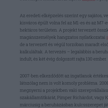
Az eredeti elképzelés szerint egy sajátos, v
kisváros épült volna fel az M1-es és az M7-
hektáros területen. A projekt tervezett össz
magánszemélyek hangzatos nyilatkozatai
de a tervezett és végül torzóban maradt első
kalkuláltak. A tervezés – legalábbis a beru
indult, és két évig dolgozott rajta 130 ember.
2007-ben elkezdődött az ingatlanok értékesí
látszólag nem is volt komoly probléma. 200
megnyerni a projektben való szerepvállalás
szakállamtitkárát, Pimper Richárdot, vagy 
márciusig a beruházásban kulcsszerepet ját