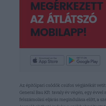
Az építőipari csődök csúfos végjátékát vetít
General Bau Kft. tavaly év végén, egy évvel 
felszámolási eljárás megindulása előtt, a s