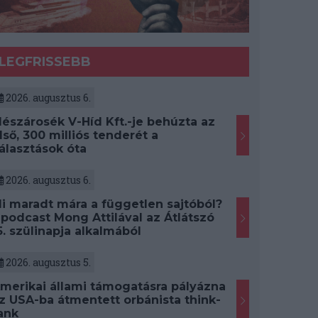
LEGFRISSEBB
2026. augusztus 6.
észárosék V-Híd Kft.-je behúzta az
lső, 300 milliós tenderét a
álasztások óta
2026. augusztus 6.
i maradt mára a független sajtóból?
 podcast Mong Attilával az Átlátszó
5. szülinapja alkalmából
2026. augusztus 5.
merikai állami támogatásra pályázna
z USA-ba átmentett orbánista think-
ank