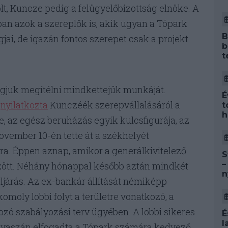
olt, Kuncze pedig a felügyelőbizottság elnöke. A
an azok a szereplők is, akik ugyan a Tópark
B
jai, de igazán fontos szerepet csak a projekt
b
t
ogjuk megítélni mindkettejük munkáját.
É
–
nyilatkozta
Kunczéék szerepvállalásáról a
t
h
 az egész beruházás egyik kulcsfigurája, az
november 10-én tette át a székhelyét
ra. Éppen aznap, amikor a generálkivitelező
S
–
tözött. Néhány hónappal később aztán mindkét
n
járás. Az ex-bankár állítását némiképp
omoly lobbi folyt a területre vonatkozó, a
zó szabályozási terv ügyében. A lobbi sikeres
É
l
7 tavaszán elfogadta a Tópark számára kedvező