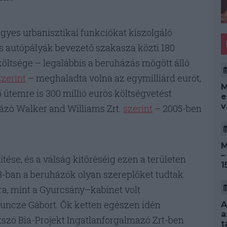
egyes urbanisztikai funkciókat kiszolgáló
es autópályák bevezető szakasza közti 180
költsége – legalábbis a beruházás mögött álló
szerint
– meghaladta volna az egymilliárd eurót,
M
 ütemre is 300 millió eurós költségvetést
e
v
házó Walker and Williams Zrt.
szerint
– 2005-ben
M
–
tése, és a válság kitöréséig ezen a területen
1
8-ban a beruházók olyan szereplőket tudtak
ra, mint a Gyurcsány–kabinet volt
Kuncze Gábort. Ők ketten egészen idén
A
a
szó Bia-Projekt Ingatlanforgalmazó Zrt-ben
t