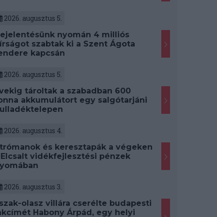
2026. augusztus 5.
ejelentésünk nyomán 4 milliós
írságot szabtak ki a Szent Ágota
endere kapcsán
2026. augusztus 5.
vekig tároltak a szabadban 600
onna akkumulátort egy salgótarjáni
ulladéktelepen
2026. augusztus 4.
trómanok és keresztapák a végeken
 Elcsalt vidékfejlesztési pénzek
yomában
2026. augusztus 3.
szak-olasz villára cserélte budapesti
akcímét Habony Árpád, egy helyi