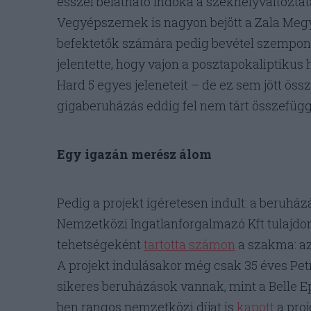
ésszel belátható indoka a székhelyváltozta
Vegyépszernek is nagyon bejött a Zala Megye
befektetők számára pedig bevétel szempont
jelentette, hogy vajon a posztapokaliptikus
Hard 5 egyes jeleneteit – de ez sem jött ös
gigaberuházás eddig fel nem tárt összefügg
Egy igazán merész álom
Pedig a projekt ígéretesen indult: a beruházá
Nemzetközi Ingatlanforgalmazó Kft tulajdon
tehetségeként
tartotta számon
a szakma: az
A projekt indulásakor még csak 35 éves Pe
sikeres beruházások vannak, mint a Belle Ep
ben rangos nemzetközi díjat is
kapott
a proj