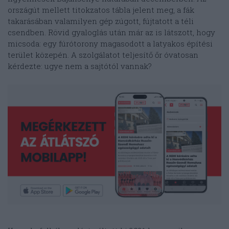
országút mellett titokzatos tábla jelent meg, a fák
takarásában valamilyen gép zúgott, fújtatott a téli
csendben. Rövid gyaloglás után már az is látszott, hogy
micsoda: egy fúrótorony magasodott a latyakos építési
terület közepén. A szolgálatot teljesítő őr óvatosan
kérdezte: ugye nem a sajtótól vannak?