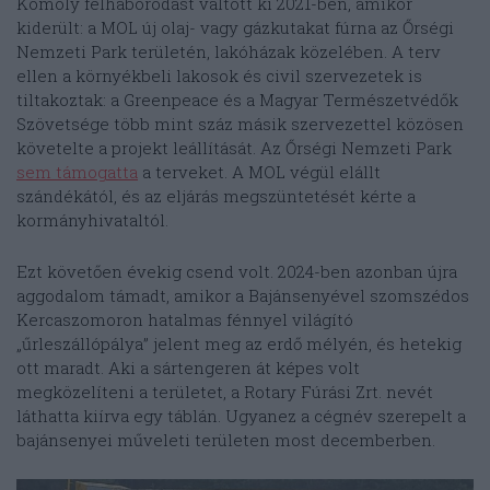
Komoly felháborodást váltott ki 2021-ben, amikor
kiderült: a MOL új olaj- vagy gázkutakat fúrna az Őrségi
Nemzeti Park területén, lakóházak közelében. A terv
ellen a környékbeli lakosok és civil szervezetek is
tiltakoztak: a Greenpeace és a Magyar Természetvédők
Szövetsége több mint száz másik szervezettel közösen
követelte a projekt leállítását. Az Őrségi Nemzeti Park
sem támogatta
a terveket. A MOL végül elállt
szándékától, és az eljárás megszüntetését kérte a
kormányhivataltól.
Ezt követően évekig csend volt. 2024-ben azonban újra
aggodalom támadt, amikor a Bajánsenyével szomszédos
Kercaszomoron hatalmas fénnyel világító
„űrleszállópálya” jelent meg az erdő mélyén, és hetekig
ott maradt. Aki a sártengeren át képes volt
megközelíteni a területet, a Rotary Fúrási Zrt. nevét
láthatta kiírva egy táblán. Ugyanez a cégnév szerepelt a
bajánsenyei műveleti területen most decemberben.