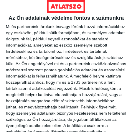
megkezdését a Kőolaj- és Földgázbányászati Biztonsági
Szabályzatnak megfelelően a bányafelügyeleti
Az Ön adatainak védelme fontos a számunkra
hatáskörben eljáró Szabályozott Tevékenységek
Felügyeleti Hatóságához bejelentette” – közölte a
Mi és partnereink tárolunk és/vagy férünk hozzá információkhoz
vállalat.
egy eszközön, például sütik formájában, és személyes adatokat
dolgozunk fel, például egyedi azonosítókat és standard
Azonban sem az engedélyeket, sem a kitermelési
információkat, amelyeket az eszköz személyre szabott
hirdetésekhez és tartalomhoz, hirdetések és tartalmak
műszaki üzemi tervet nem küldték el, ezért a
méréséhez, közönségmérésekhez és szolgáltatásfejlesztéshez
bányafelügyelethez fordultunk.
küld.
Az Ön engedélyével mi és a partnereink eszközleolvasásos
módszerrel szerzett pontos geolokációs adatokat és azonosítási
Szivat a hivatal
információkat is felhasználhatunk. A megfelelő helyre kattintva
hozzájárulhat ahhoz, hogy mi és a 1733 partnereink a fent
leírtak szerint adatkezelést végezzünk. Másik lehetőségként a
A bányafelügyeletet ellátó Szabályozott Tevékenységek
megfelelő helyre kattintva elutasíthatja a hozzájárulást, vagy a
Felügyeleti Hatóságtól a kitermelési műszaki üzemi
hozzájárulás megadása előtt részletesebb információkhoz
tervet kértük, továbbá annak igazolását, hogy a MOL
juthat, és megváltoztathatja beállításait.
Felhívjuk figyelmét,
valóban bejelentette a munkálatokat a bajánsenyei
hogy személyes adatainak bizonyos kezeléséhez nem feltétlenül
telephelyen. A Hatóság
válaszában
közölte, hogy az
szükséges az Ön hozzájárulása, de jogában áll tiltakozni az
adatigénylés teljesítésére „nincs lehetőség”, és az
ilyen jellegű adatkezelés ellen. A beállításai csak erre a
általunk kért dokumentumok egyikét sem adta ki.
weboldalra érvényesek. Bármikor megváltoztathatja a