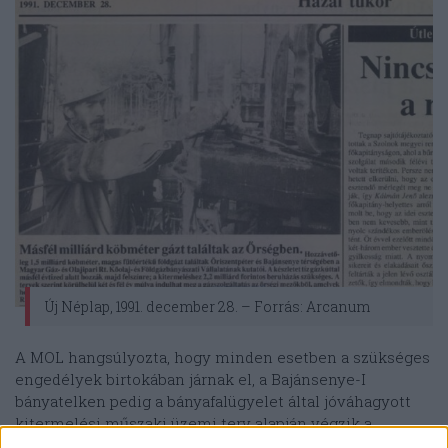
Új Néplap, 1991. december 28. – Forrás: Arcanum
A MOL hangsúlyozta, hogy minden esetben a szükséges
engedélyek birtokában járnak el, a Bajánsenye-I
bányatelken pedig a bányafalügyelet által jóváhagyott
kitermelési műszaki üzemi terv alapján végzik a
bányászati tevékenységet. A MOL a „munkálatok