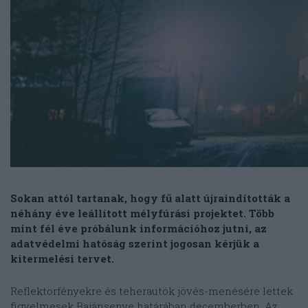
Sokan attól tartanak, hogy fű alatt újraindították a
néhány éve leállított mélyfúrási projektet. Több
mint fél éve próbálunk információhoz jutni, az
adatvédelmi hatóság szerint jogosan kérjük a
kitermelési tervet.
Reflektorfényekre és teherautók jövés-menésére lettek
figyelmesek Bajánsenye határában decemberben. Az