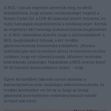
A MOL-t január legelején kerestük meg, és afelől
érdeklődtünk, hogy milyen tevékenységet végzett a
Rotary Fúrási Zrt. a LYB-43 számmal jelzett területen, és
mely hatóságok engedélyezték a tevékenységet. Kértük
az engedélyt adó hatósági dokumentumok megküldését
is. A MOL válaszában közölte, hogy a „kútmunkálatok” a
MOL megbízásából folynak, a kút további
gáztermelésének fenntartása érdekében. „Minden
szénhidrogén kút termelése idővel természetes módon
csökken, hogy ezt ellensúlyozzák, időnként technikai
beavatkozás szükséges. Hazánkban a MOL évente közel
30-40 hasonló kútmunkálatot végez” – írták.
Egyes környékbeli lakosok szerint azonban a
karbantartáshoz nem szükséges ekkora berendezés, és
további kérdéseket vet fel az is, hogy az őrségi
gázmezők kitermelésére eredetileg becsült másfél
évtized már eltelt.