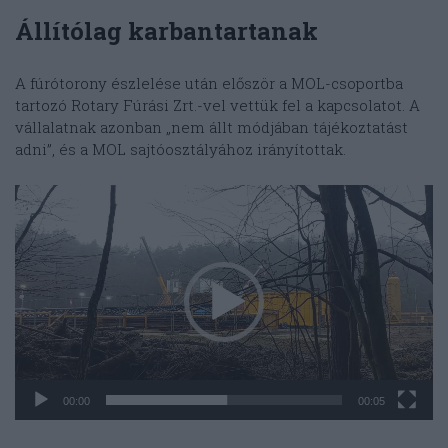
Állítólag karbantartanak
A fúrótorony észlelése után először a MOL-csoportba
tartozó Rotary Fúrási Zrt.-vel vettük fel a kapcsolatot. A
vállalatnak azonban „nem állt módjában tájékoztatást
adni”, és a MOL sajtóosztályához irányítottak.
Videólejátszó
00:00
00:05