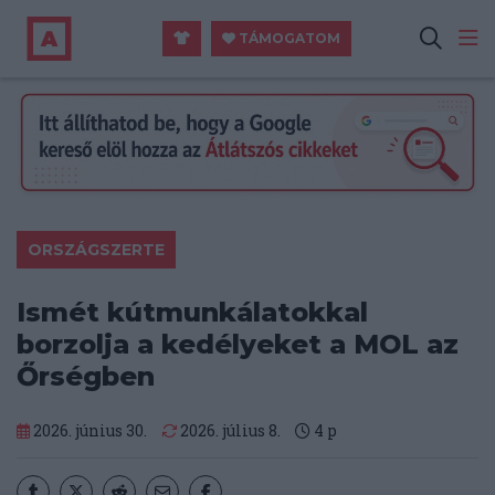
TÁMOGATOM
ORSZÁGSZERTE
Ismét kútmunkálatokkal
borzolja a kedélyeket a MOL az
Őrségben
2026. június 30.
2026. július 8.
4
p