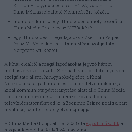
Xinhua Hírügynökség és az MTVA, valamint a
Duna Médiaszolgáltató Nonprofit Zrt. között,
memorandum az együttműködés elmélyítéséről a
China Media Group és az MTVA között,
együttműködési megállapodás a Zsenmin Zsipao
és az MTVA, valamint a Duna Médiaszolgáltató
Nonprofit Zrt. között.
A kínai oldalról a megállapodásokat jegyző három
médiaszervezet közül a Xinhua hivatalos, több nyelven
szolgáltató állami hírügynökségként, a Kínai
Népköztársaság államtanácsa alá rendelve működik, a
kínai kommunista párt irányítása alatt álló China Media
Group különböző, részben nemzetközi rádió-és
televíziócsatornákat ad ki, a Zsenmin Zsipao pedig a párt
hivatalos, szintén többnyelvű napilapja.
A China Media Grouppal már 2023 óta
együttműködik
a
magyar közmédia. Az MTVA más kínai