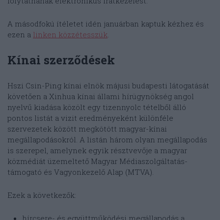
folytatnának elektronikus iratkezelést.
A másodfokú ítéletet idén januárban kaptuk kézhez és
ezen a
linken közzétesszük
.
Kínai szerződések
Hszi Csin-Ping kínai elnök májusi budapesti látogatását
követően a Xinhua kínai állami hírügynökség angol
nyelvű kiadása közölt egy tizennyolc tételből álló
pontos listát a vizit eredményeként különféle
szervezetek között megkötött magyar-kínai
megállapodásokról. A listán három olyan megállapodás
is szerepel, amelynek egyik résztvevője a magyar
közmédiát üzemeltető Magyar Médiaszolgáltatás-
támogató és Vagyonkezelő Alap (MTVA).
Ezek a következők:
hírcsere- és együttműködési megállapodás a