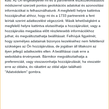
küld.
Az Ön engedélyével mi és a partnereink eszközleolvasásos
anonim kérdőívet
!
módszerrel szerzett pontos geolokációs adatokat és azonosítási
információkat is felhasználhatunk. A megfelelő helyre kattintva
Sarkadi Nagy Márton
hozzájárulhat ahhoz, hogy mi és a 1733 partnereink a fent
leírtak szerint adatkezelést végezzünk. Másik lehetőségként a
megfelelő helyre kattintva elutasíthatja a hozzájárulást, vagy a
Címlapkép: Beregi Balázs MTVA-tudósító a kínai
hozzájárulás megadása előtt részletesebb információkhoz
CTGN televízió adásában (CTGN / Youtube)
juthat, és megváltoztathatja beállításait.
Felhívjuk figyelmét,
hogy személyes adatainak bizonyos kezeléséhez nem feltétlenül
szükséges az Ön hozzájárulása, de jogában áll tiltakozni az
ilyen jellegű adatkezelés ellen. A beállításai csak erre a
ADATIGÉNYLÉS
ADATPER
KÍNA
weboldalra érvényesek. Bármikor megváltoztathatja a
preferenciáit, vagy visszavonhatja hozzájárulását, ha visszatér
erre az oldalra, és rákattint az oldal alján található
MTVA
"Adatvédelem" gombra.
MEGOSZTÁS