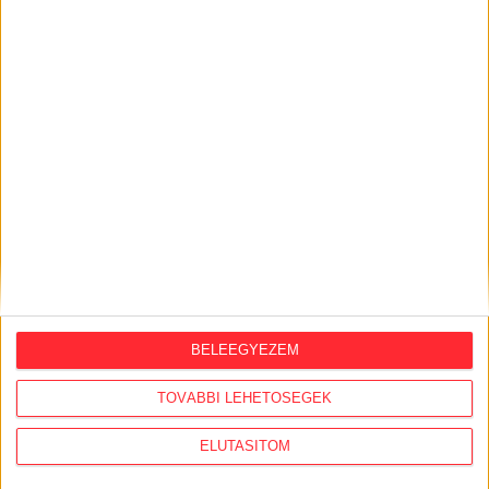
Észak-olasz villára cserélte budapesti
lakcímét Habony Árpád, egy helyi
ingatlanos-dinasztiához vezetnek a
szálak
2026. augusztus 3.
Feleslegessé váltak a külföldi orbánisták,
vezetőik Amerikában házalnak a
hálózattal
2026. augusztus 3.
Megérkezett az Átlátszó
mobilalkalmazása iOS-re és Androidra!
BELEEGYEZEM
2026. július 31.
TOVÁBBI LEHETŐSÉGEK
Szijjártó Péterék a reptéri VIP-várókban,
266 milliós lámpák a Karmelitában
ELUTASÍTOM