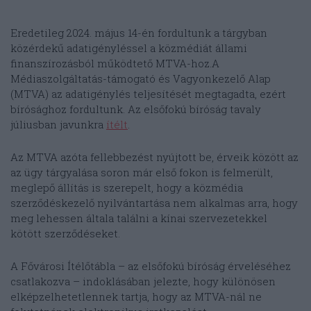
Eredetileg 2024. május 14-én fordultunk a tárgyban
közérdekű adatigényléssel a közmédiát állami
finanszírozásból működtető MTVA-hoz.A
Médiaszolgáltatás-támogató és Vagyonkezelő Alap
(MTVA) az adatigénylés teljesítését megtagadta, ezért
bírósághoz fordultunk. Az elsőfokú bíróság tavaly
júliusban javunkra
ítélt
.
Az MTVA azóta fellebbezést nyújtott be, érveik között az
az ügy tárgyalása soron már első fokon is felmerült,
meglepő állítás is szerepelt, hogy a közmédia
szerződéskezelő nyilvántartása nem alkalmas arra, hogy
meg lehessen általa találni a kínai szervezetekkel
kötött szerződéseket.
A Fővárosi Ítélőtábla – az elsőfokú bíróság érveléséhez
csatlakozva – indoklásában jelezte, hogy különösen
elképzelhetetlennek tartja, hogy az MTVA-nál ne