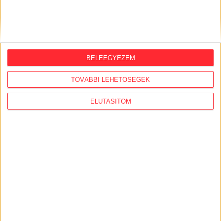
AJÁNLÓ
BELEEGYEZEM
TOVÁBBI LEHETŐSÉGEK
ELUTASÍTOM
MÉDIASZEREPLÉS
Gyermekvédelem és
vagyonvisszaszerzés – Bodnár Zsuzsa
a Flaszterben