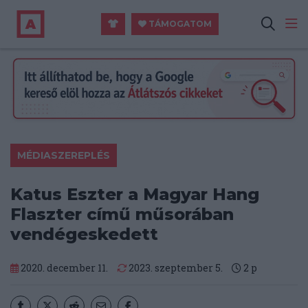
TÁMOGATOM
MÉDIASZEREPLÉS
Katus Eszter a Magyar Hang
Flaszter című műsorában
vendégeskedett
2020. december 11.
2023. szeptember 5.
2
p