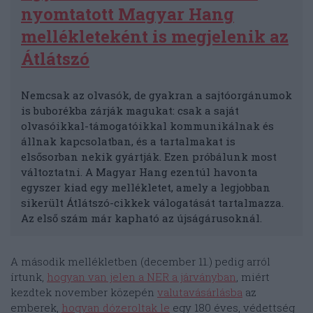
nyomtatott Magyar Hang
mellékleteként is megjelenik az
Átlátszó
Nemcsak az olvasók, de gyakran a sajtóorgánumok
is buborékba zárják magukat: csak a saját
olvasóikkal-támogatóikkal kommunikálnak és
állnak kapcsolatban, és a tartalmakat is
elsősorban nekik gyártják. Ezen próbálunk most
változtatni. A Magyar Hang ezentúl havonta
egyszer kiad egy mellékletet, amely a legjobban
sikerült Átlátszó-cikkek válogatását tartalmazza.
Az első szám már kapható az újságárusoknál.
A második mellékletben (december 11.) pedig arról
írtunk,
hogyan van jelen a NER a járványban
, miért
kezdtek november közepén
valutavásárlásba
az
emberek,
hogyan dózeroltak le
egy 180 éves, védettség