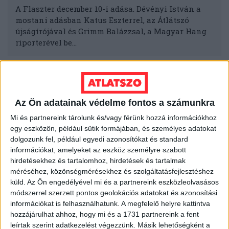
A Flaszter december 10-i adása. Dévényi István a
mostani adásban Katus Eszterrel, az Átlátszó
újságírójával és Grimm Balázzsal, a Magyar Hang
riporterével be…
Az Ön adatainak védelme fontos a számunkra
ÁTLÁTSZÓ
ATOMTEMETŐ
Mi és partnereink tárolunk és/vagy férünk hozzá információkhoz
egy eszközön, például sütik formájában, és személyes adatokat
BESZÉLGETÉS
FLASZTER
MAGYAR HANG
dolgozunk fel, például egyedi azonosítókat és standard
információkat, amelyeket az eszköz személyre szabott
hirdetésekhez és tartalomhoz, hirdetések és tartalmak
MELLÉKLET
YOUTUBE
méréséhez, közönségmérésekhez és szolgáltatásfejlesztéshez
küld.
Az Ön engedélyével mi és a partnereink eszközleolvasásos
módszerrel szerzett pontos geolokációs adatokat és azonosítási
információkat is felhasználhatunk. A megfelelő helyre kattintva
MEGOSZTÁS
hozzájárulhat ahhoz, hogy mi és a 1731 partnereink a fent
leírtak szerint adatkezelést végezzünk. Másik lehetőségként a