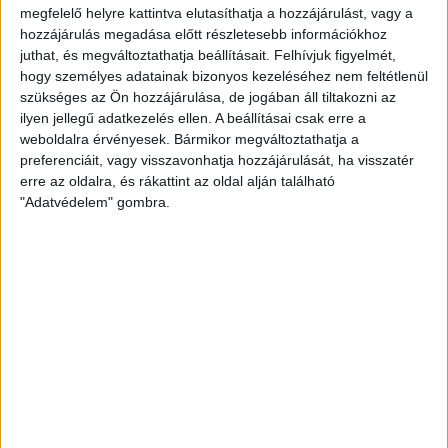
megfelelő helyre kattintva elutasíthatja a hozzájárulást, vagy a
hozzájárulás megadása előtt részletesebb információkhoz
juthat, és megváltoztathatja beállításait.
Felhívjuk figyelmét,
hogy személyes adatainak bizonyos kezeléséhez nem feltétlenül
szükséges az Ön hozzájárulása, de jogában áll tiltakozni az
Nélküled nincsenek sztorik.
ilyen jellegű adatkezelés ellen. A beállításai csak erre a
weboldalra érvényesek. Bármikor megváltoztathatja a
preferenciáit, vagy visszavonhatja hozzájárulását, ha visszatér
erre az oldalra, és rákattint az oldal alján található
BANKKÁRTYA
"Adatvédelem" gombra.
PAYPAL
ÁTUTALÁS
1%
ÍGY IS TÁMOGATHATSZ
Támogasd a munkánkat bankkártyás