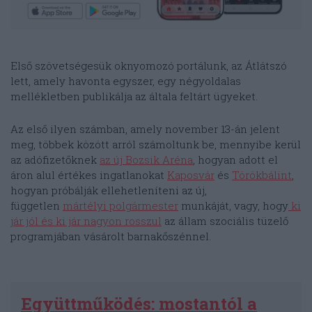
Első szövetségesük oknyomozó portálunk, az Átlátszó
lett, amely havonta egyszer, egy négyoldalas
mellékletben publikálja az általa feltárt ügyeket.
Az első ilyen számban, amely november 13-án jelent
meg, többek között arról számoltunk be, mennyibe kerül
az adófizetőknek
az új Bozsik Aréna
, hogyan adott el
áron alul értékes ingatlanokat
Kaposvár
és
Törökbálint
,
hogyan próbálják ellehetleníteni az új,
független
mártélyi polgármester
munkáját, vagy, hogy
ki
jár jól és ki jár nagyon rosszul
az állam szociális tüzelő
programjában vásárolt barnakőszénnel.
Együttműködés: mostantól a