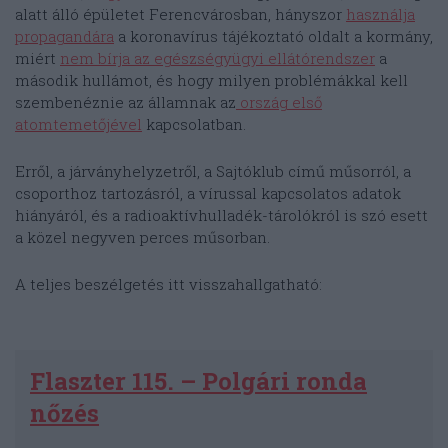
alatt álló épületet Ferencvárosban, hányszor
használja
propagandára
a koronavírus tájékoztató oldalt a kormány,
miért
nem bírja az egészségyügyi ellátórendszer
a
második hullámot, és hogy milyen problémákkal kell
szembenéznie az államnak az
ország első
atomtemetőjével
kapcsolatban.
Erről, a járványhelyzetről, a Sajtóklub című műsorról, a
csoporthoz tartozásról, a vírussal kapcsolatos adatok
hiányáról, és a radioaktívhulladék-tárolókról is szó esett
a közel negyven perces műsorban.
A teljes beszélgetés itt visszahallgatható:
Flaszter 115. – Polgári ronda
nőzés