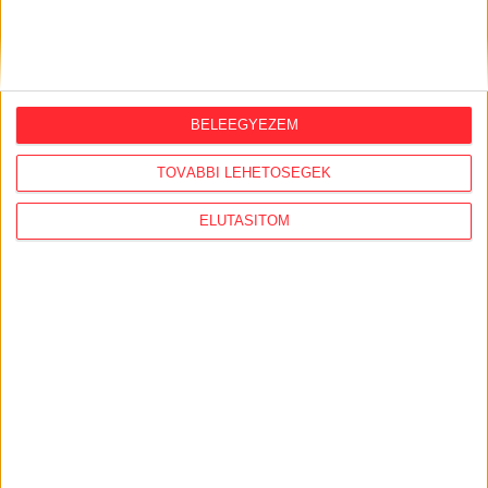
KiMitTud
BELEEGYEZEM
Legutóbb frissült adatigénylések:
TOVÁBBI LEHETŐSÉGEK
FCA–KP–1–2026 és a VCA-KP-1-2026 elutasított és
nyert pályázatok
ELUTASÍTOM
Szociális célú ingatlan bérbeadás, értékesítés
Közérdekű adatigénylés — fakivágási
dokumentáció, polgármesteri beszámoló és
"Tisztítsuk meg az Országot!" pályázat (218 hrsz.)
Napi párolgást kompenzáló vízpótlás.
Tárgy: Közérdekű adatigénylés az úgynevezett
„ukrán aranykonvoj” ügyében végrehajtott TEK-
intézkedéssel kapcsolatban