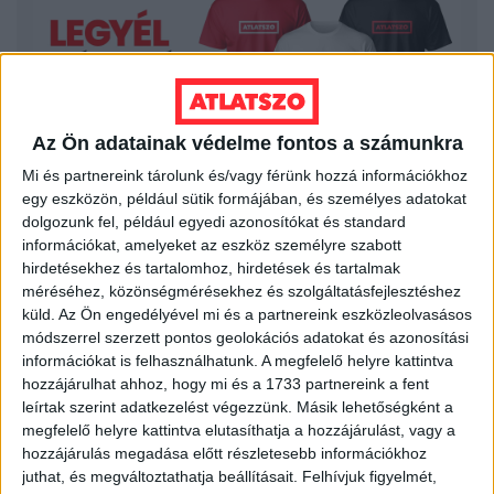
Az Ön adatainak védelme fontos a számunkra
Mi és partnereink tárolunk és/vagy férünk hozzá információkhoz
egy eszközön, például sütik formájában, és személyes adatokat
dolgozunk fel, például egyedi azonosítókat és standard
információkat, amelyeket az eszköz személyre szabott
LEGFRISSEBB
hirdetésekhez és tartalomhoz, hirdetések és tartalmak
méréséhez, közönségmérésekhez és szolgáltatásfejlesztéshez
2026. augusztus 7.
küld.
Az Ön engedélyével mi és a partnereink eszközleolvasásos
módszerrel szerzett pontos geolokációs adatokat és azonosítási
Orbán Gáspár Csádban, mérgező anyag
információkat is felhasználhatunk. A megfelelő helyre kattintva
Újpesten és Rákospalotán
hozzájárulhat ahhoz, hogy mi és a 1733 partnereink a fent
leírtak szerint adatkezelést végezzünk. Másik lehetőségként a
2026. augusztus 7.
megfelelő helyre kattintva elutasíthatja a hozzájárulást, vagy a
hozzájárulás megadása előtt részletesebb információkhoz
Félmilliárd forintot kapott a CÖF
„magyarországi vállalkozásoktól” 2025-
juthat, és megváltoztathatja beállításait.
Felhívjuk figyelmét,