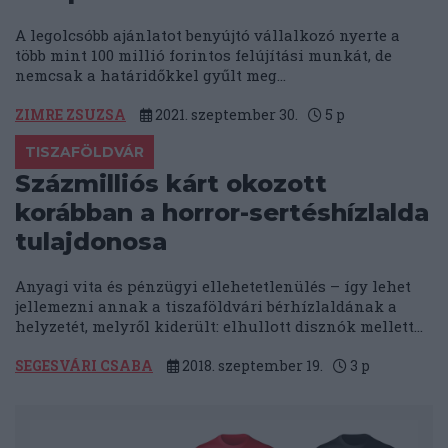
A legolcsóbb ajánlatot benyújtó vállalkozó nyerte a
több mint 100 millió forintos felújítási munkát, de
nemcsak a határidőkkel gyűlt meg...
ZIMRE ZSUZSA
2021. szeptember 30.
5
p
TISZAFÖLDVÁR
Százmilliós kárt okozott
korábban a horror-sertéshízlalda
tulajdonosa
Anyagi vita és pénzügyi ellehetetlenülés – így lehet
jellemezni annak a tiszaföldvári bérhízlaldának a
helyzetét, melyről kiderült: elhullott disznók mellett...
SEGESVÁRI CSABA
2018. szeptember 19.
3
p