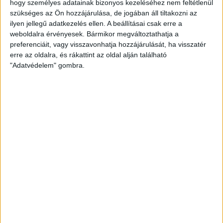
ben
hogy személyes adatainak bizonyos kezeléséhez nem feltétlenül
szükséges az Ön hozzájárulása, de jogában áll tiltakozni az
2026. augusztus 6.
ilyen jellegű adatkezelés ellen. A beállításai csak erre a
weboldalra érvényesek. Bármikor megváltoztathatja a
Mészárosék V-Híd Kft.-je behúzta az
preferenciáit, vagy visszavonhatja hozzájárulását, ha visszatér
első, 300 milliós tenderét a választások
erre az oldalra, és rákattint az oldal alján található
óta
"Adatvédelem" gombra.
2026. augusztus 6.
Mi maradt mára a független sajtóból? –
podcast Mong Attilával az Átlátszó 15.
szülinapja alkalmából
2026. augusztus 5.
Amerikai állami támogatásra pályázna az
USA-ba átmentett orbánista think-tank
2026. augusztus 5.
Bejelentésünk nyomán 4 milliós bírságot
szabtak ki a Szent Ágota tendere