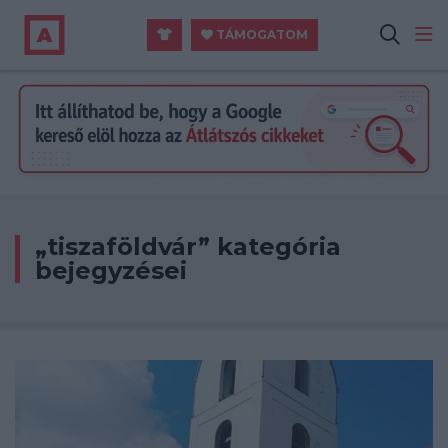
TÁMOGATOM
„tiszaföldvár” kategória
bejegyzései