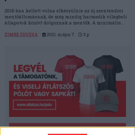
2018-ban kellett volna elkészülnie az új szentendrei
mentőállomásnak, de még mindig harmadik világbeli
állapotok között dolgoznak a mentők. A minimális...
ZIMRE ZSUZSA
2021. május 7.
3
p
LEGFRISSEBB