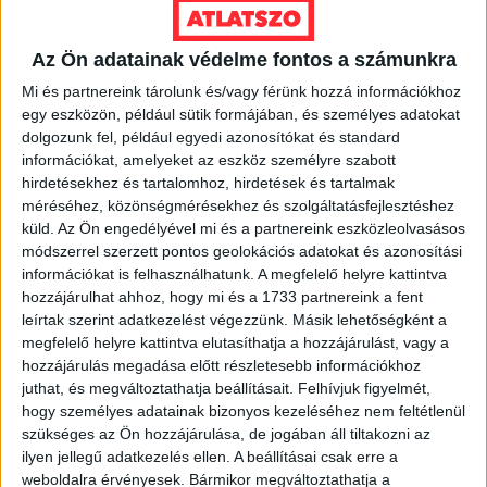
2026. augusztus 7.
Az Ön adatainak védelme fontos a számunkra
Orbán Gáspár Csádban, mérgező anyag
Újpesten és Rákospalotán
Mi és partnereink tárolunk és/vagy férünk hozzá információkhoz
egy eszközön, például sütik formájában, és személyes adatokat
dolgozunk fel, például egyedi azonosítókat és standard
2026. augusztus 7.
információkat, amelyeket az eszköz személyre szabott
Félmilliárd forintot kapott a CÖF
hirdetésekhez és tartalomhoz, hirdetések és tartalmak
„magyarországi vállalkozásoktól” 2025-
méréséhez, közönségmérésekhez és szolgáltatásfejlesztéshez
ben
küld.
Az Ön engedélyével mi és a partnereink eszközleolvasásos
módszerrel szerzett pontos geolokációs adatokat és azonosítási
2026. augusztus 6.
információkat is felhasználhatunk. A megfelelő helyre kattintva
hozzájárulhat ahhoz, hogy mi és a 1733 partnereink a fent
Mészárosék V-Híd Kft.-je behúzta az
leírtak szerint adatkezelést végezzünk. Másik lehetőségként a
első, 300 milliós tenderét a választások
óta
megfelelő helyre kattintva elutasíthatja a hozzájárulást, vagy a
hozzájárulás megadása előtt részletesebb információkhoz
juthat, és megváltoztathatja beállításait.
Felhívjuk figyelmét,
2026. augusztus 6.
hogy személyes adatainak bizonyos kezeléséhez nem feltétlenül
Mi maradt mára a független sajtóból? –
szükséges az Ön hozzájárulása, de jogában áll tiltakozni az
podcast Mong Attilával az Átlátszó 15.
ilyen jellegű adatkezelés ellen. A beállításai csak erre a
szülinapja alkalmából
weboldalra érvényesek. Bármikor megváltoztathatja a