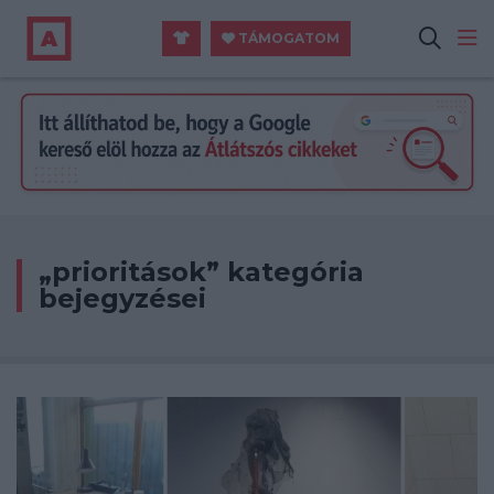
TÁMOGATOM
„prioritások” kategória
bejegyzései