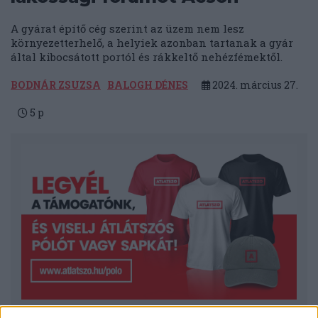
A gyárat építő cég szerint az üzem nem lesz
környezetterhelő, a helyiek azonban tartanak a gyár
által kibocsátott portól és rákkeltő nehézfémektől.
BODNÁR ZSUZSA
BALOGH DÉNES
2024. március 27.
5
p