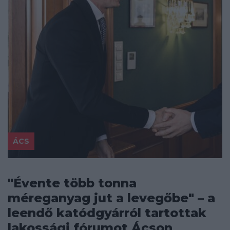
ÁCS
"Évente több tonna
méreganyag jut a levegőbe" – a
leendő katódgyárról tartottak
lakossági fórumot Ácson