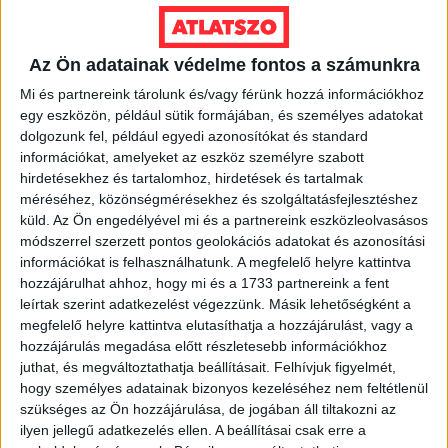
LEGFRISSEBB
Az Ön adatainak védelme fontos a számunkra
2026. augusztus 7.
Mi és partnereink tárolunk és/vagy férünk hozzá információkhoz
Orbán Gáspár Csádban, mérgező anyag
egy eszközön, például sütik formájában, és személyes adatokat
Újpesten és Rákospalotán
dolgozunk fel, például egyedi azonosítókat és standard
információkat, amelyeket az eszköz személyre szabott
2026. augusztus 7.
hirdetésekhez és tartalomhoz, hirdetések és tartalmak
Félmilliárd forintot kapott a CÖF
méréséhez, közönségmérésekhez és szolgáltatásfejlesztéshez
„magyarországi vállalkozásoktól” 2025-
küld.
Az Ön engedélyével mi és a partnereink eszközleolvasásos
ben
módszerrel szerzett pontos geolokációs adatokat és azonosítási
információkat is felhasználhatunk. A megfelelő helyre kattintva
2026. augusztus 6.
hozzájárulhat ahhoz, hogy mi és a 1733 partnereink a fent
leírtak szerint adatkezelést végezzünk. Másik lehetőségként a
Mészárosék V-Híd Kft.-je behúzta az
megfelelő helyre kattintva elutasíthatja a hozzájárulást, vagy a
első, 300 milliós tenderét a választások
hozzájárulás megadása előtt részletesebb információkhoz
óta
juthat, és megváltoztathatja beállításait.
Felhívjuk figyelmét,
hogy személyes adatainak bizonyos kezeléséhez nem feltétlenül
2026. augusztus 6.
szükséges az Ön hozzájárulása, de jogában áll tiltakozni az
Mi maradt mára a független sajtóból? –
ilyen jellegű adatkezelés ellen. A beállításai csak erre a
podcast Mong Attilával az Átlátszó 15.