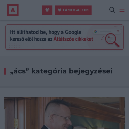
TÁMOGATOM
„ács” kategória bejegyzései