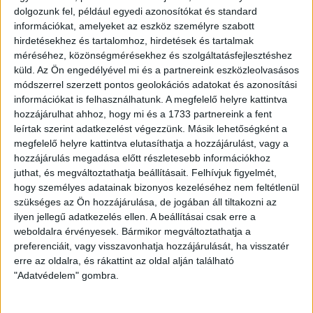
2,6 millió hordónyi kőolajexport első pillantásra
dolgozunk fel, például egyedi azonosítókat és standard
magasnak tűnik, azonban az ország lakossága 28 millió –
információkat, amelyeket az eszköz személyre szabott
ez naponta nem egészen egytized hordónyi kőolajat
hirdetésekhez és tartalomhoz, hirdetések és tartalmak
jelent fejenként. Ehhez képest például Kuwait naponta 2
méréséhez, közönségmérésekhez és szolgáltatásfejlesztéshez
millió hordó kőolajat exportál, azonban lakossága alig 2,6
küld.
Az Ön engedélyével mi és a partnereink eszközleolvasásos
millió.
módszerrel szerzett pontos geolokációs adatokat és azonosítási
információkat is felhasználhatunk. A megfelelő helyre kattintva
hozzájárulhat ahhoz, hogy mi és a 1733 partnereink a fent
De mégis, hogyan lehetséges az, hogy a kőolajexport
leírtak szerint adatkezelést végezzünk. Másik lehetőségként a
révén stabil valutabevételekkel rendelkező államnak
megfelelő helyre kattintva elutasíthatja a hozzájárulást, vagy a
nincsen pénze a legalapvetőbb élelmiszereket és
hozzájárulás megadása előtt részletesebb információkhoz
használati cikkeket megvásárolni? A helyzet
juthat, és megváltoztathatja beállításait.
Felhívjuk figyelmét,
megértéséhez tudnunk kell, hogy a venezuelai GDP
hogy személyes adatainak bizonyos kezeléséhez nem feltétlenül
felét a kőolaj-kitermelés adja – tehát a kőolajat
szükséges az Ön hozzájárulása, de jogában áll tiltakozni az
leszámítva alig termelnek valamit.
ilyen jellegű adatkezelés ellen. A beállításai csak erre a
weboldalra érvényesek. Bármikor megváltoztathatja a
Szigorúan ellenőrzött rendszerben
preferenciáit, vagy visszavonhatja hozzájárulását, ha visszatér
erre az oldalra, és rákattint az oldal alján található
senki nem vállalkozik
"Adatvédelem" gombra.
A helyi termeléshez szükséges alapanyagok nagy részét