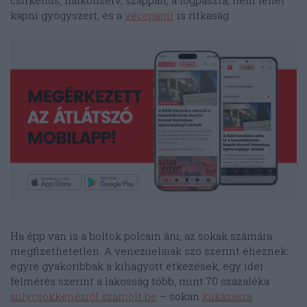
csirkehús, halkonzerv, szappan, a fogpaszta, nem lehet
kapni gyógyszert, és a
vécepapír
is ritkaság.
Ha épp van is a boltok polcain áru, az sokak számára
megfizethetetlen. A venezuelaiak szó szerint éheznek:
egyre gyakoribbak a kihagyott étkezések, egy idei
felmérés szerint a lakosság több, mint 70 százaléka
súlycsökkenésről számolt be
– sokan
kukázásra