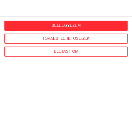
BELEEGYEZEM
TOVÁBBI LEHETŐSÉGEK
ELUTASÍTOM
LEGFRISSEBB
2026. augusztus 6.
Mészárosék V-Híd Kft.-je behúzta az
első, 300 milliós tenderét a választások
óta
2026. augusztus 6.
Mi maradt mára a független sajtóból? –
podcast Mong Attilával az Átlátszó 15.