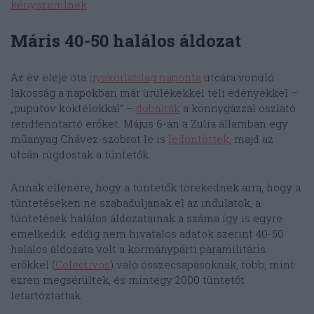
kényszerülnek
.
Máris 40-50 halálos áldozat
Az év eleje óta
gyakorlatilag naponta
utcára vonuló
lakosság a napokban már ürülékekkel teli edényekkel –
„puputov koktélokkal” –
dobálták
a könnygázzal oszlató
rendfenntartó erőket. Május 6-án a Zulia államban egy
műanyag Chávez-szobrot le is
ledöntöttek
, majd az
utcán rúgdostak a tüntetők.
Annak ellenére, hogy a tüntetők törekednek arra, hogy a
tüntetéseken ne szabaduljanak el az indulatok, a
tüntetések halálos áldozatainak a száma így is egyre
emelkedik: eddig nem hivatalos adatok szerint 40-50
halálos áldozata volt a kormánypárti paramilitáris
erőkkel (
Colectivos
) való összecsapásoknak, több, mint
ezren megsérültek, és mintegy 2000 tüntetőt
letartóztattak.