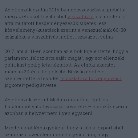
Az ellenzék ezután 2016-ban népszavazással próbálta
meg az elnököt hivatalából
visszahívni
, és minden jel
arra mutatott kezdeményezésük sikeres lesz:
közvélemény-kutatások szerint a venezuelaiak 60-80
százaléka a visszahívás mellett szavazott volna.
2017 január 11-én azonban az elnök kijelentette, hogy a
parlament „feloszlatta saját magát”, egy sor ellenzéki
politikust pedig letartóztatott. Az elnöki akaratot
március 29-én a Legfelsőbb Bíróság döntése
szentesítette: a testület
feloszlatta a törvényhozást
,
jogköreit pedig átvette.
Az ellenzék szerint Maduro diktatúrát épít, és
hatalomból való távozását követelik – elemzők szerint
azonban a helyzet nem ilyen egyszerű.
Minden probléma gyökere, hogy a kőolaj exportjából
származó jövedelem nem elegendő arra, hogy