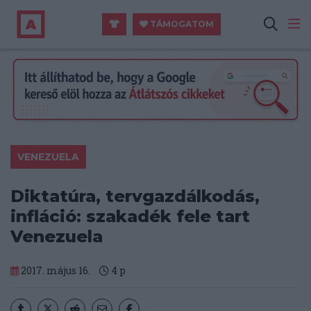
TÁMOGATOM
VENEZUELA
Diktatúra, tervgazdálkodás,
infláció: szakadék fele tart
Venezuela
2017. május 16.
4
p