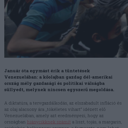
Január óta egymást érik a tüntetések
Venezuelában: a kőolajban gazdag dél-amerikai
ország mély gazdasági és politikai válságba
süllyedt, melynek nincsen egyszerű megoldása.
A diktatúra, a tervgazdálkodás, az elszabadult infláció és
az olaj alacsony ára „tökéletes vihart” idézett elő
Venezuelában, amely azt eredményezi, hogy az
országban
hiánycikknek számít
a liszt, tojás, a margarin,