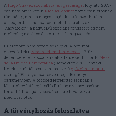
A
Hugo Chávez
szocialista tervgazdaságát
folytató, 2013-
ban hatalomra került
Nicolás Maduro
pozíciója biztosnak
tűnt addig, amíg a magas olajáraknak köszönhetően
olajexportból finanszírozni lehetett a chávezi
„hagyatékot”: a nagylelkű szociális rendszert, és nem
mellesleg a csődös és korrupt államigazgatást.
Ez azonban nem tartott sokáig: 2014-ben már
elkezdődtek a
Maduro elleni tüntetések
– 2015
decemberében a szocialisták ellenzékét tömörítő
Mesa
de la Unidad Democrática
(
Demokratikus Ellenzéki
Kerekasztal) földcsuszamlás-szerű
győzelmet aratott
,
elvileg 109 helyet szerezve meg a 167 helyes
parlamentben. A többség létrejöttét azonban a
Maduróhoz hű Legfelsőbb Bíróság a választásokon
történt állítólagos visszaélésekre hivatkozva
meghíusította.
A törvényhozás feloszlatva