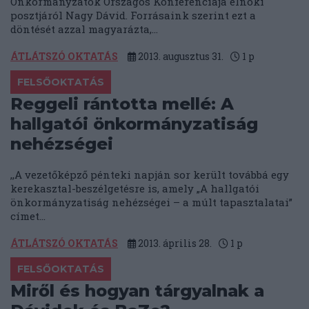
Önkormányzatok Országos Konferenciája elnöki
posztjáról Nagy Dávid. Forrásaink szerint ezt a
döntését azzal magyarázta,...
ÁTLÁTSZÓ OKTATÁS
2013. augusztus 31.
1
p
FELSŐOKTATÁS
Reggeli rántotta mellé: A
hallgatói önkormányzatiság
nehézségei
,,A vezetőképző pénteki napján sor került továbbá egy
kerekasztal-beszélgetésre is, amely „A hallgatói
önkormányzatiság nehézségei – a múlt tapasztalatai”
címet...
ÁTLÁTSZÓ OKTATÁS
2013. április 28.
1
p
FELSŐOKTATÁS
Miről és hogyan tárgyalnak a