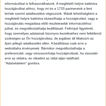
információkat is felhasználhatunk. A megfelelő helyre kattintva
hozzájárulhat ahhoz, hogy mi és a 1733 partnereink a fent
leírtak szerint adatkezelést végezzünk. Másik lehetőségként a
megfelelő helyre kattintva elutasíthatja a hozzájárulást, vagy a
hozzájárulás megadása előtt részletesebb információkhoz
juthat, és megváltoztathatja beállításait.
Felhívjuk figyelmét,
hogy személyes adatainak bizonyos kezeléséhez nem feltétlenül
szükséges az Ön hozzájárulása, de jogában áll tiltakozni az
ilyen jellegű adatkezelés ellen. A beállításai csak erre a
weboldalra érvényesek. Bármikor megváltoztathatja a
preferenciáit, vagy visszavonhatja hozzájárulását, ha visszatér
erre az oldalra, és rákattint az oldal alján található
LEGFRISSEBB
"Adatvédelem" gombra.
2026. augusztus 6.
Mészárosék V-Híd Kft.-je behúzta az
első, 300 milliós tenderét a választások
óta
2026. augusztus 6.