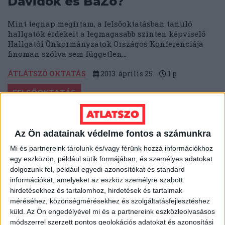
Dávidok és BaZo?
Mint tegnap megírtam, a felsőoktatásban tanuló
hallgatók érdekeit a legmagasabb szinten képviselő
Hallgatói Önkormányzatok Országos Konferenciája
finoman szólva sem független...
ÁTLÁTSZÓ OKTATÁS
2013. április 25.
1
p
FELSŐOKTATÁS
A HÖOK és a kormány ,,viharos"
kapcsolata
Az Ön adatainak védelme fontos a számunkra
A Hallgatói Önkormányzatok Országos Konferenciája a
Mi és partnereink tárolunk és/vagy férünk hozzá információkhoz
magyarországi egyetemi és főiskolai polgárság
egy eszközön, például sütik formájában, és személyes adatokat
legfontosabb érdekvédelmi szerve, melynek feladata,
dolgozunk fel, például egyedi azonosítókat és standard
hogy érvényre juttassa az...
információkat, amelyeket az eszköz személyre szabott
hirdetésekhez és tartalomhoz, hirdetések és tartalmak
ÁTLÁTSZÓ OKTATÁS
2013. április 25.
1
p
méréséhez, közönségmérésekhez és szolgáltatásfejlesztéshez
küld.
Az Ön engedélyével mi és a partnereink eszközleolvasásos
módszerrel szerzett pontos geolokációs adatokat és azonosítási