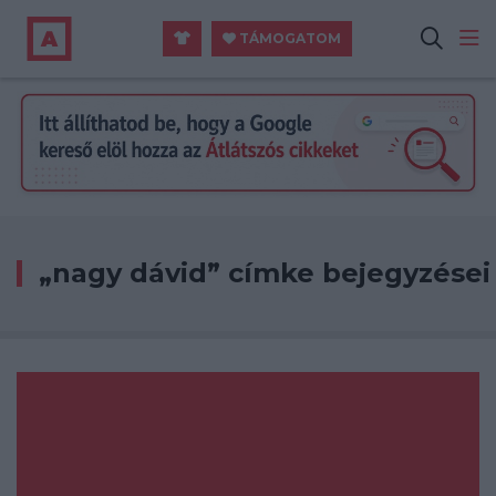
TÁMOGATOM
„nagy dávid” címke bejegyzései