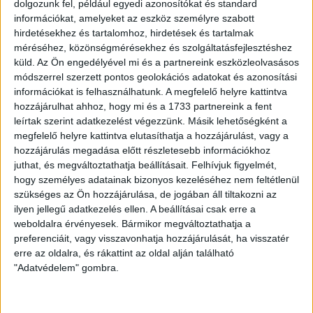
dolgozunk fel, például egyedi azonosítókat és standard
podcast Mong Attilával az Átlátszó 15.
információkat, amelyeket az eszköz személyre szabott
szülinapja alkalmából
hirdetésekhez és tartalomhoz, hirdetések és tartalmak
méréséhez, közönségmérésekhez és szolgáltatásfejlesztéshez
2026. augusztus 5.
küld.
Az Ön engedélyével mi és a partnereink eszközleolvasásos
Amerikai állami támogatásra pályázna az
módszerrel szerzett pontos geolokációs adatokat és azonosítási
USA-ba átmentett orbánista think-tank
információkat is felhasználhatunk. A megfelelő helyre kattintva
hozzájárulhat ahhoz, hogy mi és a 1733 partnereink a fent
2026. augusztus 5.
leírtak szerint adatkezelést végezzünk. Másik lehetőségként a
megfelelő helyre kattintva elutasíthatja a hozzájárulást, vagy a
Bejelentésünk nyomán 4 milliós bírságot
hozzájárulás megadása előtt részletesebb információkhoz
szabtak ki a Szent Ágota tendere
juthat, és megváltoztathatja beállításait.
Felhívjuk figyelmét,
kapcsán
hogy személyes adatainak bizonyos kezeléséhez nem feltétlenül
szükséges az Ön hozzájárulása, de jogában áll tiltakozni az
2026. augusztus 5.
ilyen jellegű adatkezelés ellen. A beállításai csak erre a
Évekig tároltak a szabadban 600 tonna
weboldalra érvényesek. Bármikor megváltoztathatja a
akkumulátort egy salgótarjáni
preferenciáit, vagy visszavonhatja hozzájárulását, ha visszatér
hulladéktelepen
erre az oldalra, és rákattint az oldal alján található
"Adatvédelem" gombra.
2026. augusztus 4.
Strómanok és keresztapák a végeken –