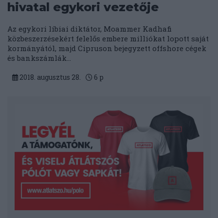
hivatal egykori vezetője
Az egykori líbiai diktátor, Moammer Kadhafi
közbeszerzésekért felelős embere milliókat lopott saját
kormányától, majd Cipruson bejegyzett offshore cégek
és bankszámlák...
2018. augusztus 28.
6
p