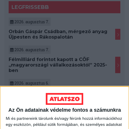
LEGFRISSEBB
2026. augusztus 7.
Orbán Gáspár Csádban, mérgező anyag
Újpesten és Rákospalotán
2026. augusztus 7.
Félmilliárd forintot kapott a CÖF
„magyarországi vállalkozásoktól” 2025-
ben
2026. augusztus 6.
Mészárosék V-Híd Kft.-je behúzta az
első, 300 milliós tenderét a választások
óta
Az Ön adatainak védelme fontos a számunkra
2026. augusztus 6.
Mi és partnereink tárolunk és/vagy férünk hozzá információkhoz
egy eszközön, például sütik formájában, és személyes adatokat
Mi maradt mára a független sajtóból? –