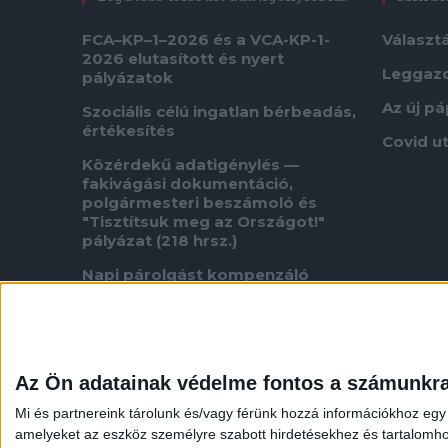
FCA–KP–1–2026 és a VCA-KP-1-
Választ
2026 elutasított és nyert
Leggaz
pályázatok
Az új p
Szociális célú ingatlan bérbeadás,
értékesítés
Covid u
Közérdekű adatigénylés —
fakivágási dokumentáció,
polgármesteri beszámoló és
"Tisztítsuk meg az Országot!"
pályázat (218 hrsz.)
Napi párolgást kompenzáló
vízpótlás.
Tárgy: Közérdekű adatigénylés az
úgynevezett „ukrán aranykonvoj”
ügyében végrehajtott TEK-
Az Ön adatainak védelme fontos a számunkr
intézkedéssel kapcsolatban
Mi és partnereink tárolunk és/vagy férünk hozzá információkhoz egy
Tárgy: Közérdekű adatigénylés az
amelyeket az eszköz személyre szabott hirdetésekhez és tartalomho
úgynevezett „ukrán aranykonvoj”