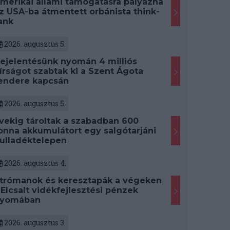
merikai állami támogatásra pályázna
z USA-ba átmentett orbánista think-
ank
2026. augusztus 5.
ejelentésünk nyomán 4 milliós
írságot szabtak ki a Szent Ágota
endere kapcsán
2026. augusztus 5.
vekig tároltak a szabadban 600
onna akkumulátort egy salgótarjáni
ulladéktelepen
2026. augusztus 4.
trómanok és keresztapák a végeken
 Elcsalt vidékfejlesztési pénzek
yomában
2026. augusztus 3.