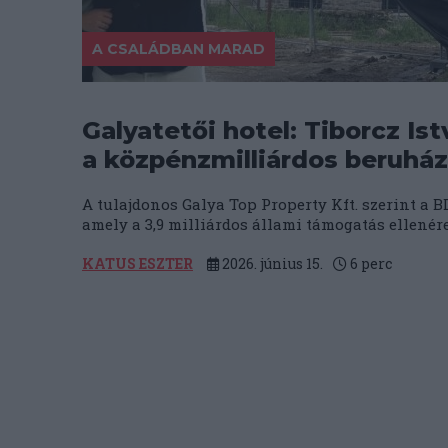
A CSALÁDBAN MARAD
Galyatetői hotel: Tiborcz Ist
a közpénzmilliárdos beruhá
A tulajdonos Galya Top Property Kft. szerint a B
amely a 3,9 milliárdos állami támogatás ellenére
KATUS ESZTER
2026. június 15.
6
perc