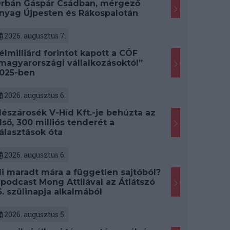
rbán Gáspár Csádban, mérgező
nyag Újpesten és Rákospalotán
2026. augusztus 7.
élmilliárd forintot kapott a CÖF
magyarországi vállalkozásoktól”
025-ben
2026. augusztus 6.
észárosék V-Híd Kft.-je behúzta az
lső, 300 milliós tenderét a
álasztások óta
2026. augusztus 6.
i maradt mára a független sajtóból?
 podcast Mong Attilával az Átlátszó
5. szülinapja alkalmából
2026. augusztus 5.