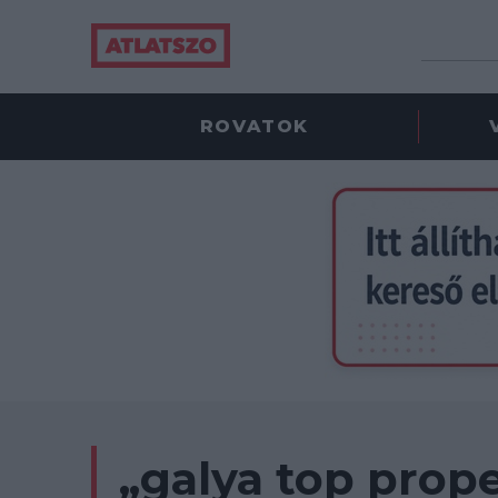
ROVATOK
„galya top prop