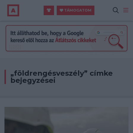
TÁMOGATOM
„földrengésveszély” címke
bejegyzései