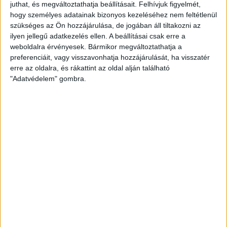
2026. augusztus 7.
juthat, és megváltoztathatja beállításait.
Felhívjuk figyelmét,
hogy személyes adatainak bizonyos kezeléséhez nem feltétlenül
Félmilliárd forintot kapott a CÖF
szükséges az Ön hozzájárulása, de jogában áll tiltakozni az
„magyarországi vállalkozásoktól” 2025-
ilyen jellegű adatkezelés ellen. A beállításai csak erre a
ben
weboldalra érvényesek. Bármikor megváltoztathatja a
preferenciáit, vagy visszavonhatja hozzájárulását, ha visszatér
2026. augusztus 6.
erre az oldalra, és rákattint az oldal alján található
"Adatvédelem" gombra.
Mészárosék V-Híd Kft.-je behúzta az
első, 300 milliós tenderét a választások
óta
2026. augusztus 6.
Mi maradt mára a független sajtóból? –
podcast Mong Attilával az Átlátszó 15.
szülinapja alkalmából
2026. augusztus 5.
Amerikai állami támogatásra pályázna az
USA-ba átmentett orbánista think-tank