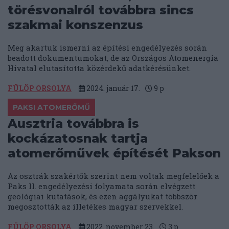
törésvonalról továbbra sincs
szakmai konszenzus
Meg akartuk ismerni az építési engedélyezés során
beadott dokumentumokat, de az Országos Atomenergia
Hivatal elutasította közérdekű adatkérésünket.
FÜLÖP ORSOLYA
2024. január 17.
9
p
PAKSI ATOMERŐMŰ
Ausztria továbbra is
kockázatosnak tartja
atomerőművek építését Pakson
Az osztrák szakértők szerint nem voltak megfelelőek a
Paks II. engedélyezési folyamata során elvégzett
geológiai kutatások, és ezen aggályukat többször
megosztották az illetékes magyar szervekkel.
FÜLÖP ORSOLYA
2022. november 23.
3
p