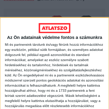
Az Ön adatainak védelme fontos a számunkra
Mi és partnereink tárolunk és/vagy férünk hozzá információkhoz
egy eszközön, például sütik formájában, és személyes adatokat
dolgozunk fel, például egyedi azonosítókat és standard
információkat, amelyeket az eszköz személyre szabott
hirdetésekhez és tartalomhoz, hirdetések és tartalmak
méréséhez, közönségmérésekhez és szolgáltatásfejlesztéshez
LEGFRISSEBB
küld.
Az Ön engedélyével mi és a partnereink eszközleolvasásos
módszerrel szerzett pontos geolokációs adatokat és azonosítási
információkat is felhasználhatunk. A megfelelő helyre kattintva
2026. augusztus 7.
hozzájárulhat ahhoz, hogy mi és a 1733 partnereink a fent
Orbán Gáspár Csádban, mérgező anyag
leírtak szerint adatkezelést végezzünk. Másik lehetőségként a
Újpesten és Rákospalotán
megfelelő helyre kattintva elutasíthatja a hozzájárulást, vagy a
hozzájárulás megadása előtt részletesebb információkhoz