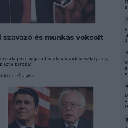
O
a
F
„
 szavazó és munkás voksolt
2
mokrata párt magára hagyta a munkásosztályt, így
M
 ezt a kritikát.
e
v
mber 8.
5
perc
M
–
1