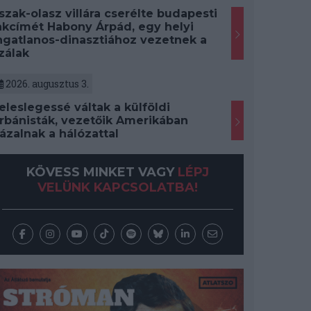
szak-olasz villára cserélte budapesti
akcímét Habony Árpád, egy helyi
ngatlanos-dinasztiához vezetnek a
zálak
2026. augusztus 3.
eleslegessé váltak a külföldi
rbánisták, vezetőik Amerikában
ázalnak a hálózattal
KÖVESS MINKET VAGY
LÉPJ
VELÜNK KAPCSOLATBA!