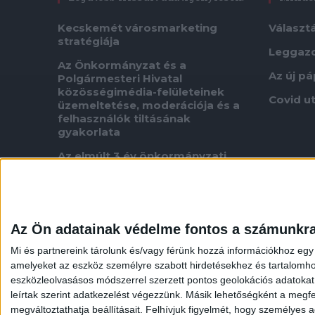
Kecskemét városmarketing
Választ
stratégiája
Leggaz
Az Önkormányzat és a
Az új p
Polgármesteri Hivatal
közösségimédia-felületeinek
Covid u
üzemeltetése, moderációja és a
felhasználók tiltásának
gyakorlata
Az elmúlt 3 év önkormányzati
pályázataira, szerződéseire és
kifizetéseire vonatkozóan
A szegedi BYD építkezésen
felmerült szabálytalanságok
Az Ön adatainak védelme fontos a számunkr
ügyében indított szigorú
vizsgálatok eredménye
Mi és partnereink tárolunk és/vagy férünk hozzá információkhoz egy
amelyeket az eszköz személyre szabott hirdetésekhez és tartalomho
Adatigénylés fűnyírási ütemtervről
eszközleolvasásos módszerrel szerzett pontos geolokációs adatokat é
Neres oligarcha koncessziója
leírtak szerint adatkezelést végezzünk. Másik lehetőségként a megfel
megváltoztathatja beállításait.
Felhívjuk figyelmét, hogy személyes ad