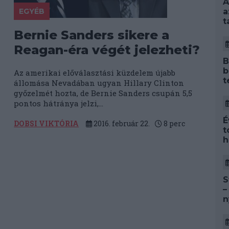
A
EGYÉB
a
t
Bernie Sanders sikere a
Reagan-éra végét jelezheti?
B
b
Az amerikai előválasztási küzdelem újabb
t
állomása Nevadában ugyan Hillary Clinton
győzelmét hozta, de Bernie Sanders csupán 5,5
pontos hátránya jelzi,...
É
DOBSI VIKTÓRIA
2016. február 22.
8
perc
t
h
S
–
n