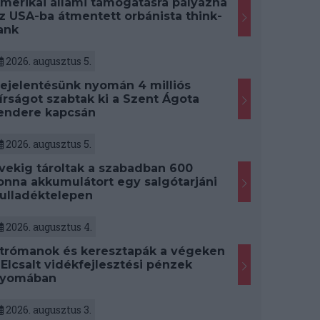
merikai állami támogatásra pályázna
z USA-ba átmentett orbánista think-
ank
2026. augusztus 5.
ejelentésünk nyomán 4 milliós
írságot szabtak ki a Szent Ágota
endere kapcsán
2026. augusztus 5.
vekig tároltak a szabadban 600
onna akkumulátort egy salgótarjáni
ulladéktelepen
2026. augusztus 4.
trómanok és keresztapák a végeken
 Elcsalt vidékfejlesztési pénzek
yomában
2026. augusztus 3.