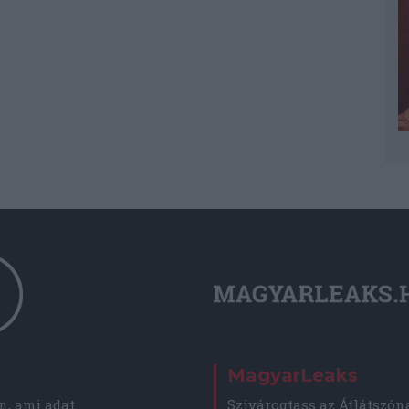
MagyarLeaks
, ami adat.
Szivárogtass az Átlátszón