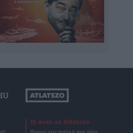
15 éves az Átlátszó
Hosszú utat tettünk meg idáig
ak!