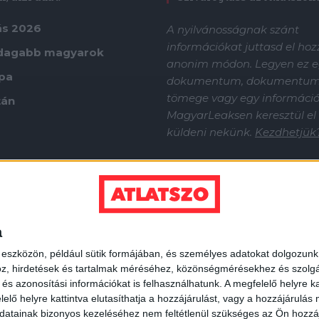
ás 2026
A nyilvánosságnak szánt
információkat juttasd el ho
dagabb magyarok
anonim módon. Legyen ez e
ápa
dokumentum, dokumentu
tömege vagy egy információf
tán
MagyarLeaksen keresztül el
küldeni nekünk.
Kezdhetjük
a
 eszközön, például sütik formájában, és személyes adatokat dolgozunk f
z, hirdetések és tartalmak méréséhez, közönségmérésekhez és szolgál
s azonosítási információkat is felhasználhatunk. A megfelelő helyre ka
elő helyre kattintva elutasíthatja a hozzájárulást, vagy a hozzájárulás
atainak bizonyos kezeléséhez nem feltétlenül szükséges az Ön hozzájáru