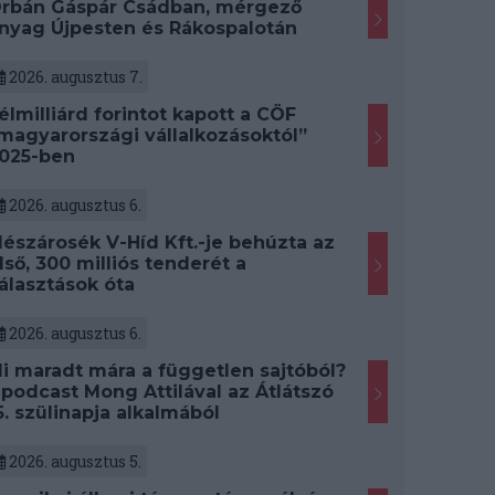
rbán Gáspár Csádban, mérgező
nyag Újpesten és Rákospalotán
2026. augusztus 7.
élmilliárd forintot kapott a CÖF
magyarországi vállalkozásoktól”
025-ben
2026. augusztus 6.
észárosék V-Híd Kft.-je behúzta az
lső, 300 milliós tenderét a
álasztások óta
2026. augusztus 6.
i maradt mára a független sajtóból?
 podcast Mong Attilával az Átlátszó
5. szülinapja alkalmából
2026. augusztus 5.