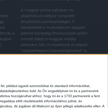
A magyar online sajtóban mi
alapítottunk először nonprofit
zzánk
tényfeltáró szerkesztőséget. A
gy
kezdetektől a működésünk alapjait
mok
jelentő közösségi finanszírozás azóta
orrás, a
mintát adott a magyar média
 tudod
számára. Sőt, mi követtünk el először
?
"visszaélésszerű közadatigénylést” is.
Nélküled nincsenek sztorik.
Támogasd az Átlátszó tényfeltáró
munkáját!
el, például egyedi azonosítókat és standard információkat,
tatásfejlesztéshez küld.
Az Ön engedélyével mi és a partnereink
ttintva hozzájárulhat ahhoz, hogy mi és a 1733 partnereink a fent
 megadása előtt részletesebb információkhoz juthat, és
lása, de jogában áll tiltakozni az ilyen jellegű adatkezelés ellen. A