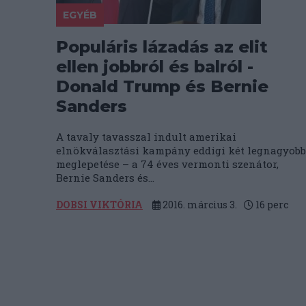
EGYÉB
Populáris lázadás az elit
ellen jobbról és balról -
Donald Trump és Bernie
Sanders
A tavaly tavasszal indult amerikai
elnökválasztási kampány eddigi két legnagyobb
meglepetése – a 74 éves vermonti szenátor,
Bernie Sanders és...
DOBSI VIKTÓRIA
2016. március 3.
16
perc