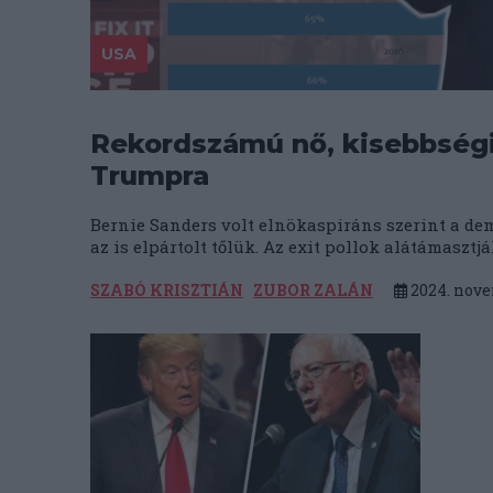
USA
Rekordszámú nő, kisebbségi
Trumpra
Bernie Sanders volt elnökaspiráns szerint a de
az is elpártolt tőlük. Az exit pollok alátámasztják
SZABÓ KRISZTIÁN
ZUBOR ZALÁN
2024. nove