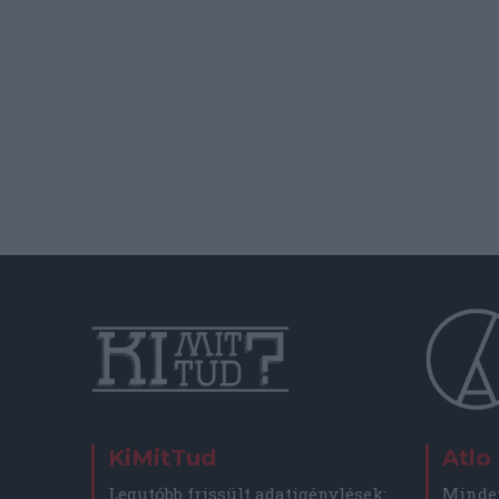
KiMitTud
Atlo
Legutóbb frissült adatigénylések:
Minden