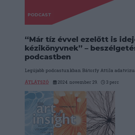
PODCAST
“Már tíz évvel ezelőtt is idej
kézikönyvnek” – beszélgetés
podcastben
Legújabb podcastunkban Bátorfy Attila adatvizua
ÁTLÁTSZÓ
2024. november 29.
3
perc