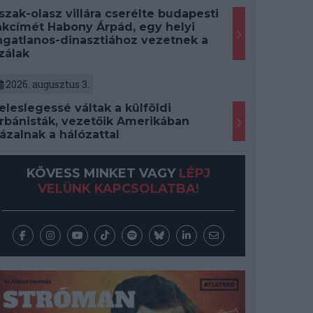
szak-olasz villára cserélte budapesti
akcímét Habony Árpád, egy helyi
ngatlanos-dinasztiához vezetnek a
zálak
2026. augusztus 3.
eleslegessé váltak a külföldi
rbánisták, vezetőik Amerikában
ázalnak a hálózattal
KÖVESS MINKET VAGY
LÉPJ
VELÜNK KAPCSOLATBA!