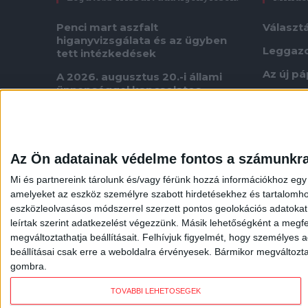
Penci mart aszfalt
Választ
higanyvizsgálata és az ügyben
Leggaz
tett intézkedések
Az új p
A 2026. augusztus 20.-i állami
ünnepséggel kapcsolatos
Covid u
szerződések
US Relations with Hungary
US President Trump Property
Az Ön adatainak védelme fontos a számunkr
development plans in Hungary
Mi és partnereink tárolunk és/vagy férünk hozzá információkhoz egy
Kifogások, panaszok elbírálási
amelyeket az eszköz személyre szabott hirdetésekhez és tartalomho
ideje
eszközleolvasásos módszerrel szerzett pontos geolokációs adatokat é
Belső kontrollrendszer
leírtak szerint adatkezelést végezzünk. Másik lehetőségként a megfel
megváltoztathatja beállításait.
Felhívjuk figyelmét, hogy személyes ad
beállításai csak erre a weboldalra érvényesek. Bármikor megváltoztath
gombra.
TOVÁBBI LEHETŐSÉGEK