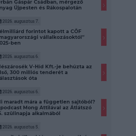
rbán Gáspár Csádban, mérgező
nyag Újpesten és Rákospalotán
2026. augusztus 7.
élmilliárd forintot kapott a CÖF
magyarországi vállalkozásoktól”
025-ben
2026. augusztus 6.
észárosék V-Híd Kft.-je behúzta az
lső, 300 milliós tenderét a
álasztások óta
2026. augusztus 6.
i maradt mára a független sajtóból?
 podcast Mong Attilával az Átlátszó
5. szülinapja alkalmából
2026. augusztus 5.