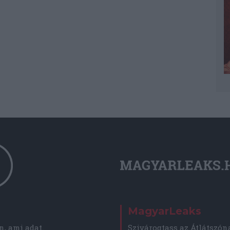
MagyarLeaks
, ami adat.
Szivárogtass az Átlátszón