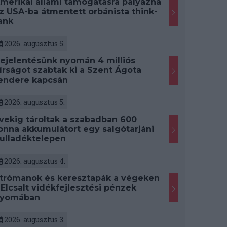
merikai állami támogatásra pályázna
z USA-ba átmentett orbánista think-
ank
2026. augusztus 5.
ejelentésünk nyomán 4 milliós
írságot szabtak ki a Szent Ágota
endere kapcsán
2026. augusztus 5.
vekig tároltak a szabadban 600
onna akkumulátort egy salgótarjáni
ulladéktelepen
2026. augusztus 4.
trómanok és keresztapák a végeken
 Elcsalt vidékfejlesztési pénzek
yomában
2026. augusztus 3.