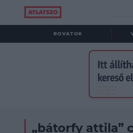
ROVATOK
„bátorfy attila”