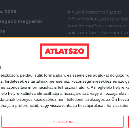
ás 2026
A nyilvánosságnak szánt
információkat juttasd el ho
dagabb magyarok
anonim módon. Legyen ez e
ápa
dokumentum, dokumentu
tömege vagy egy információf
tán
MagyarLeaksen keresztül el
küldeni nekünk.
Kezdhetjük
a
 eszközön, például sütik formájában, és személyes adatokat dolgozunk f
z, hirdetések és tartalmak méréséhez, közönségmérésekhez és szolgál
s azonosítási információkat is felhasználhatunk. A megfelelő helyre ka
elő helyre kattintva elutasíthatja a hozzájárulást, vagy a hozzájárulás
atainak bizonyos kezeléséhez nem feltétlenül szükséges az Ön hozzájáru
atja a preferenciáit, vagy visszavonhatja hozzájárulását, ha visszatér e
ELUTASÍTOM
WEBFEJLESZTÉS
WEBDESIGN
CC BY-NC-