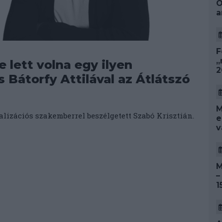
O
a
F
„
e lett volna egy ilyen
2
 Bátorfy Attilával az Átlátszó
M
lizációs szakemberrel beszélgetett Szabó Krisztián.
e
v
M
–
1