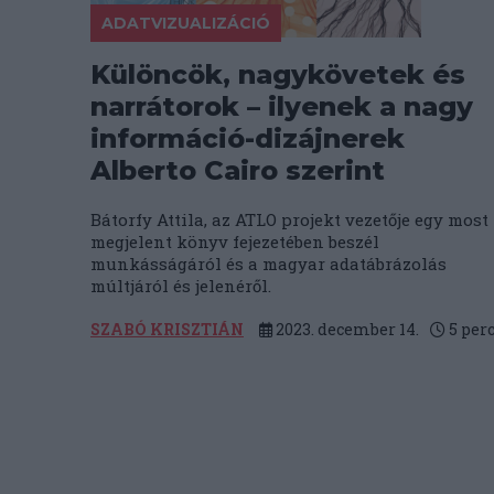
ADATVIZUALIZÁCIÓ
Különcök, nagykövetek és
narrátorok – ilyenek a nagy
információ-dizájnerek
Alberto Cairo szerint
Bátorfy Attila, az ATLO projekt vezetője egy most
megjelent könyv fejezetében beszél
munkásságáról és a magyar adatábrázolás
múltjáról és jelenéről.
SZABÓ KRISZTIÁN
2023. december 14.
5
per