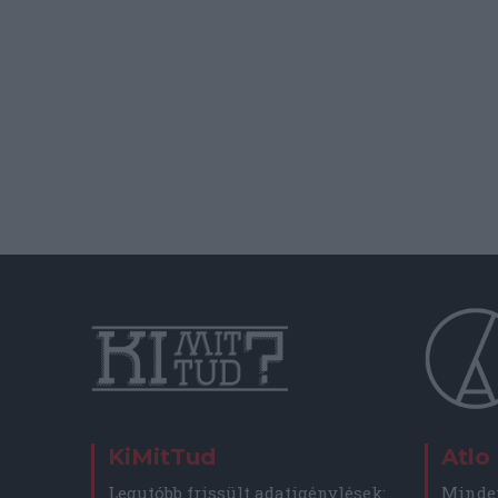
KiMitTud
Atlo
Legutóbb frissült adatigénylések:
Minden