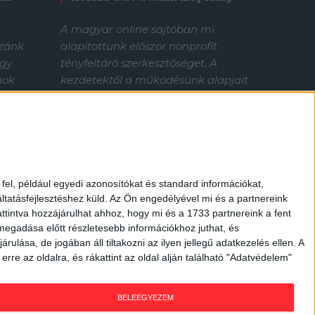
A magyar online sajtóban mi
alapítottunk először nonprofit
zzánk
tényfeltáró szerkesztőséget. A
gy
kezdetektől a működésünk alapjait
mok
jelentő közösségi finanszírozás azóta
orrás, a
mintát adott a magyar média
 tudod
számára. Sőt, mi követtünk el először
?
"visszaélésszerű közadatigénylést” is.
Nélküled nincsenek sztorik.
Támogasd az Átlátszó tényfeltáró
el, például egyedi azonosítókat és standard információkat,
munkáját!
tatásfejlesztéshez küld.
Az Ön engedélyével mi és a partnereink
ttintva hozzájárulhat ahhoz, hogy mi és a 1733 partnereink a fent
 megadása előtt részletesebb információkhoz juthat, és
lása, de jogában áll tiltakozni az ilyen jellegű adatkezelés ellen. A
rre az oldalra, és rákattint az oldal alján található "Adatvédelem"
BELEEGYEZEM
SA 4.0
IMPRESSZUM
BLOGSZABÁLYZAT