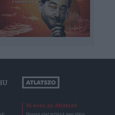
15 éves az Átlátszó
Hosszú utat tettünk meg idáig
ak!