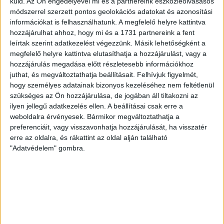
DOBSI VIKTÓRIA
2019. január 31.
10
p
küld.
Az Ön engedélyével mi és a partnereink eszközleolvasásos
módszerrel szerzett pontos geolokációs adatokat és azonosítási
információkat is felhasználhatunk. A megfelelő helyre kattintva
hozzájárulhat ahhoz, hogy mi és a 1731 partnereink a fent
leírtak szerint adatkezelést végezzünk. Másik lehetőségként a
megfelelő helyre kattintva elutasíthatja a hozzájárulást, vagy a
hozzájárulás megadása előtt részletesebb információkhoz
juthat, és megváltoztathatja beállításait.
Felhívjuk figyelmét,
hogy személyes adatainak bizonyos kezeléséhez nem feltétlenül
szükséges az Ön hozzájárulása, de jogában áll tiltakozni az
ilyen jellegű adatkezelés ellen. A beállításai csak erre a
weboldalra érvényesek. Bármikor megváltoztathatja a
preferenciáit, vagy visszavonhatja hozzájárulását, ha visszatér
erre az oldalra, és rákattint az oldal alján található
"Adatvédelem" gombra.
LEGFRISSEBB
2026. augusztus 6.
Mészárosék V-Híd Kft.-je behúzta az
első, 300 milliós tenderét a választások
óta