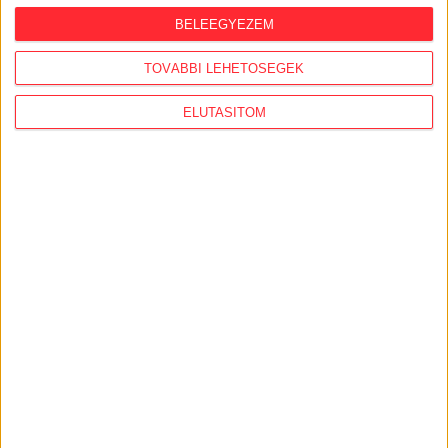
BELEEGYEZEM
TOVÁBBI LEHETŐSÉGEK
ELUTASÍTOM
KiMitTud
Legutóbb frissült adatigénylések:
A köznevelésben hivatalból induló jogorvoslati
eljárások közül a felügyeleti eljárás közfeladati
hatáskör gyakorlója / címzettje (Ákr. 113.(2)b))
Közérdekű adatigénylés – 81-es vasútvonal és a
Salgótarján–Budapest közötti Volánbusz-járatok
utazásszámai
Közérdekű adatigénylés –
IKOP‑4.1.0‑15‑2016‑00003 projekt (83.sz.főút)
közvilágítási hiányosságai