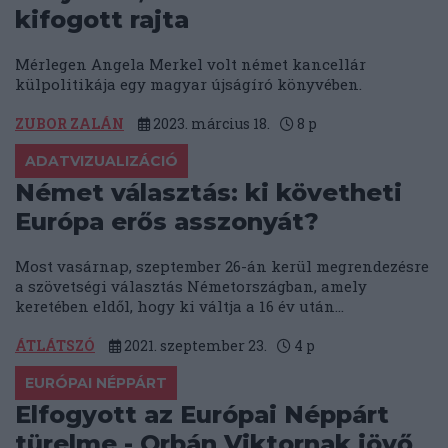
kifogott rajta
Mérlegen Angela Merkel volt német kancellár
külpolitikája egy magyar újságíró könyvében.
ZUBOR ZALÁN
2023. március 18.
8
p
ADATVIZUALIZÁCIÓ
Német választás: ki követheti
Európa erős asszonyát?
Most vasárnap, szeptember 26-án kerül megrendezésre
a szövetségi választás Németországban, amely
keretében eldől, hogy ki váltja a 16 év után...
ÁTLÁTSZÓ
2021. szeptember 23.
4
p
EURÓPAI NÉPPÁRT
Elfogyott az Európai Néppárt
türelme - Orbán Viktornak jövő