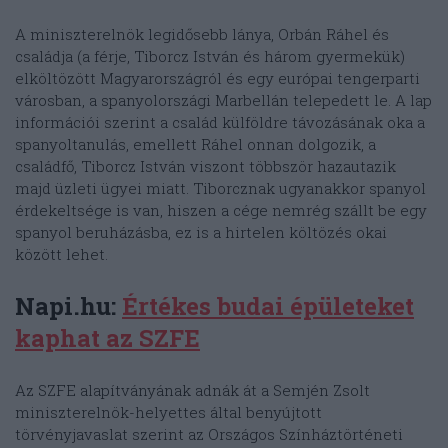
A miniszterelnök legidősebb lánya, Orbán Ráhel és
családja (a férje, Tiborcz István és három gyermekük)
elköltözött Magyarországról és egy európai tengerparti
városban, a spanyolországi Marbellán telepedett le. A lap
információi szerint a család külföldre távozásának oka a
spanyoltanulás, emellett Ráhel onnan dolgozik, a
családfő, Tiborcz István viszont többször hazautazik
majd üzleti ügyei miatt. Tiborcznak ugyanakkor spanyol
érdekeltsége is van, hiszen a cége nemrég szállt be egy
spanyol beruházásba, ez is a hirtelen költözés okai
között lehet.
Napi.hu:
Értékes budai épületeket
kaphat az SZFE
Az SZFE alapítványának adnák át a Semjén Zsolt
miniszterelnök-helyettes által benyújtott
törvényjavaslat szerint az Országos Színháztörténeti