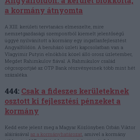
Angyalföldön: a kerület blokkolta,
a kormány átnyomta
A XIII. kerületi tervtanács elmeszelte, mire
nemzetgazdasági szempontból kiemelt jelentőségű
üggyé nyilvánított a kormány egy ingatlanfejlesztést
Angyalföldön. A beruházó üzleti kapcsolatban van a
Vlagyimir Putyin elnökhöz közel álló orosz üzletember,
Megdet Rahimkulov fiával. A Rahmikulov család
cégcsoportjáé az OTP Bank részvényeinek több mint hét
százaléka.
444:
Csak a fideszes kerületeknek
osztott ki fejlesztési pénzeket a
kormány
Kedd este jelent meg a Magyar Közlönyben Orbán Viktor
aláírásával
az a kormányhatározat
, amivel a kormány