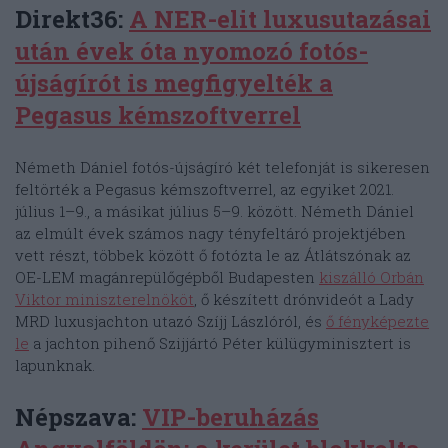
Direkt36:
A NER-elit luxusutazásai
után évek óta nyomozó fotós-
újságírót is megfigyelték a
Pegasus kémszoftverrel
Németh Dániel fotós-újságíró két telefonját is sikeresen
feltörték a Pegasus kémszoftverrel, az egyiket 2021.
július 1–9., a másikat július 5–9. között. Németh Dániel
az elmúlt évek számos nagy tényfeltáró projektjében
vett részt, többek között ő fotózta le az Átlátszónak az
OE-LEM magánrepülőgépből Budapesten
kiszálló Orbán
Viktor miniszterelnököt
, ő készített drónvideót a Lady
MRD luxusjachton utazó Szíjj Lászlóról, és
ő fényképezte
le
a jachton pihenő Szijjártó Péter külügyminisztert is
lapunknak.
Népszava:
VIP-beruházás