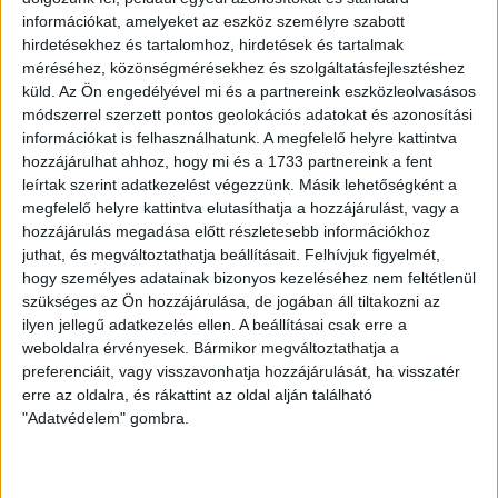
információkat, amelyeket az eszköz személyre szabott
hirdetésekhez és tartalomhoz, hirdetések és tartalmak
Nélküled nincsenek sztorik.
méréséhez, közönségmérésekhez és szolgáltatásfejlesztéshez
küld.
Az Ön engedélyével mi és a partnereink eszközleolvasásos
módszerrel szerzett pontos geolokációs adatokat és azonosítási
információkat is felhasználhatunk. A megfelelő helyre kattintva
hozzájárulhat ahhoz, hogy mi és a 1733 partnereink a fent
BANKKÁRTYA
leírtak szerint adatkezelést végezzünk. Másik lehetőségként a
megfelelő helyre kattintva elutasíthatja a hozzájárulást, vagy a
PAYPAL
hozzájárulás megadása előtt részletesebb információkhoz
juthat, és megváltoztathatja beállításait.
Felhívjuk figyelmét,
ÁTUTALÁS
hogy személyes adatainak bizonyos kezeléséhez nem feltétlenül
szükséges az Ön hozzájárulása, de jogában áll tiltakozni az
1%
ilyen jellegű adatkezelés ellen. A beállításai csak erre a
weboldalra érvényesek. Bármikor megváltoztathatja a
preferenciáit, vagy visszavonhatja hozzájárulását, ha visszatér
ÍGY IS TÁMOGATHATSZ
erre az oldalra, és rákattint az oldal alján található
"Adatvédelem" gombra.
Támogasd a munkánkat bankkártyás
fizetéssel! Köszönjük.