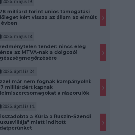
2026. május 19.
78 milliárd forint uniós támogatási
lőleget kért vissza az állam az elmúlt
 évben
2026. május 18.
redménytelen tender: nincs elég
énze az MTVA-nak a dolgozói
gészségmegőrzésére
2026. április 24.
zzel már nem fognak kampányolni:
,7 milliárdért kapnak
lelmiszercsomagokat a rászorulók
2026. április 14.
isszadobta a Kúria a Ruszin-Szendi
luxusvillája" miatt indított
datperünket