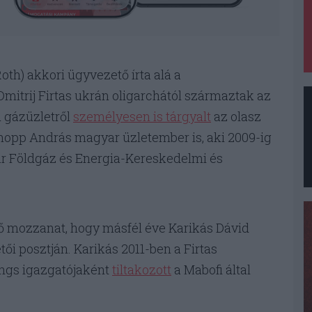
oth) akkori ügyvezető írta alá a
Dmitrij Firtas ukrán oligarchától származtak az
ú gázüzletről
személyesen is tárgyalt
az olasz
Knopp András magyar üzletember is, aki 2009-ig
ar Földgáz és Energia-Kereskedelmi és
sítő mozzanat, hogy másfél éve Karikás Dávid
ői posztján. Karikás 2011-ben a Firtas
ings igazgatójaként
tiltakozott
a Mabofi által