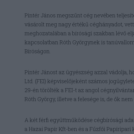
Pintér János megszűnt cég nevében teljesít
vásárolt meg nagy értékű céghányadot, vett
meghozatalában a bírósági szakban lévő elj
kapcsolatban Róth Györgynek is tanúvallomás
Bíróságon.
Pintér Jánost az ügyészség azzal vádolja, h
Ltd. (FEI) képviselőjeként számos jogügyletet
29-én törölték a FEI-t az angol cégnyilvánta
Róth György, illetve a felesége is, de ők ne
A két férfi együttműködése cégbírósági ada
a Hazai Papír Kft-ben és a Fűzfői Papíripari K