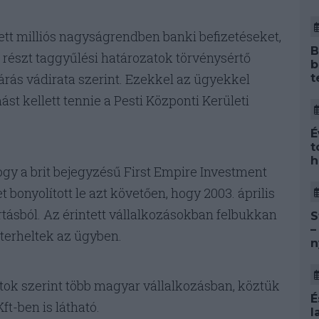
ett milliós nagyságrendben banki befizetéseket,
B
 részt taggyűlési határozatok törvénysértő
b
árás vádirata szerint. Ezekkel az ügyekkel
t
t kellett tennie a Pesti Központi Kerületi
É
t
h
ogy a brit bejegyzésű First Empire Investment
 bonyolított le azt követően, hogy 2003. április
rtásból. Az érintett vállalkozásokban felbukkan
S
–
m terheltek az ügyben.
n
tok szerint több magyar vállalkozásban, köztük
É
ft-ben is látható.
l