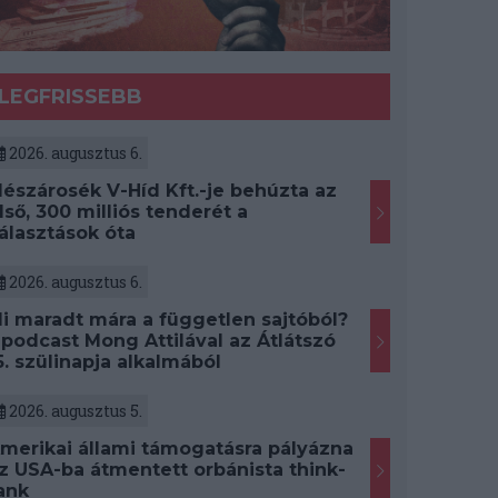
LEGFRISSEBB
2026. augusztus 6.
észárosék V-Híd Kft.-je behúzta az
lső, 300 milliós tenderét a
álasztások óta
2026. augusztus 6.
i maradt mára a független sajtóból?
 podcast Mong Attilával az Átlátszó
5. szülinapja alkalmából
2026. augusztus 5.
merikai állami támogatásra pályázna
z USA-ba átmentett orbánista think-
ank