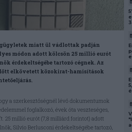
5
e
3
ogügyletek miatt ül vádlottak padján
E
p
télyes módon adott kölcsön 25 millió eurót
e
lnök érdekeltségébe tartozó cégnek. Az
előtt elkövetett közokirat-hamisítások
tetőeljárás.
E
5
é
hogy a szerkesztőségnél lévő dokumentumok
kedelemmel foglalkozó, évek óta veszteséges,
V
 25 millió eurót (7,8 milliárd forintot) adott
"
a
lnök, Silvio Berlusconi érdekeltségébe tartozó,