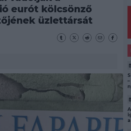
lió eurót kölcsönző
őjének üzlettársát
S
–
n
A
i
a