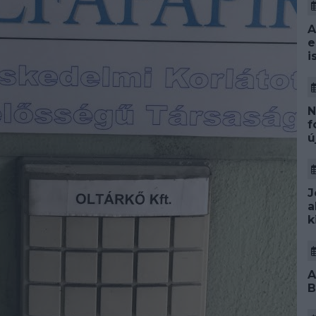
A
e
i
N
f
ú
J
a
k
A
B