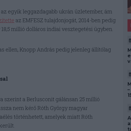
val az egyik leggazdagabb ukrán üzletember, ám
zítette
az EMFESZ tulajdonjogát, 2014-ben pedig
18,5 millió dolláros indiai vesztegetési ügyben.
as ellen, Knopp András pedig jelenleg állítólag
M
e
v
sal
M
–
1
a szerint a Berlusconit gálánsan 25 millió
t vissza nem kérő Róth György magyar
aélés történhetett, amelyek miatt Róth
A
a
került.
t