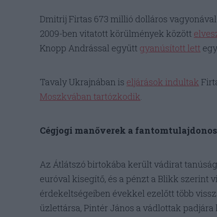
Dmitrij Firtas 673 millió dolláros vagyoná
2009-ben vitatott körülmények között
elves
Knopp Andrással együtt
gyanúsított lett
egy 
Tavaly Ukrajnában is
eljárások indultak
Firt
Moszkvában tartózkodik
.
Cégjogi manőverek a fantomtulajdonos
Az Átlátszó birtokába került vádirat tanúság
euróval kisegítő, és a pénzt a Blikk szerin
érdekeltségeiben évekkel ezelőtt több vissz
üzlettársa, Pintér János a vádlottak padjára 