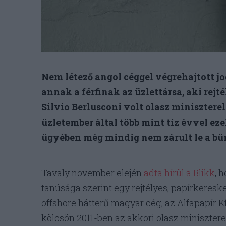
Nem létező angol céggel végrehajtott j
annak a férfinak az üzlettársa, aki rej
Silvio Berlusconi volt olasz minisztere
üzletember által több mint tíz évvel ez
ügyében még mindig nem zárult le a bün
Tavaly november elején
adta hírül a Blikk
, 
tanúsága szerint egy rejtélyes, papírkeres
offshore hátterű magyar cég, az Alfapapír Kft.
kölcsön 2011-ben az akkori olasz minisztere