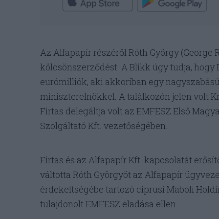
Az Alfapapír részéről Róth György (George R
kölcsönszerződést. A Blikk úgy tudja, hogy 
eurómilliók, aki akkoriban egy nagyszabás
miniszterelnökkel. A találkozón jelen volt 
Firtas delegáltja volt az EMFESZ Első Magy
Szolgáltató Kft. vezetőségében.
Firtas és az Alfapapír Kft. kapcsolatát erő
váltotta Róth Györgyöt az Alfapapír ügyvezet
érdekeltségébe tartozó ciprusi Mabofi Hold
tulajdonolt EMFESZ eladása ellen.