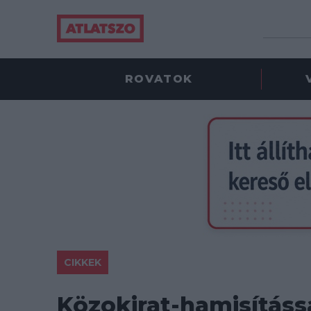
ROVATOK
CIKKEK
Közokirat-hamisítássa