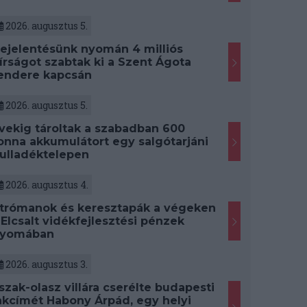
2026. augusztus 5.
ejelentésünk nyomán 4 milliós
írságot szabtak ki a Szent Ágota
endere kapcsán
2026. augusztus 5.
vekig tároltak a szabadban 600
onna akkumulátort egy salgótarjáni
ulladéktelepen
2026. augusztus 4.
trómanok és keresztapák a végeken
 Elcsalt vidékfejlesztési pénzek
yomában
2026. augusztus 3.
szak-olasz villára cserélte budapesti
akcímét Habony Árpád, egy helyi