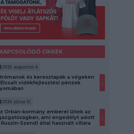
KAPCSOLÓDÓ CIKKEK
2026. augusztus 4.
trómanok és keresztapák a végeken
 Elcsalt vidékfejlesztési pénzek
yomában
2026. július 31.
z Orbán-kormány emberei ültek az
gazgatóságban, ami engedélyt adott
 Ruszin-Szendi által használt villára