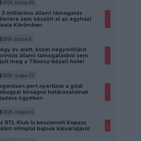
2026. június 26.
 3 milliárdos állami támogatás
llenére sem készült el az egyházi
skola Körömben
2026. június 8.
égy év alatt, közel négymilliárd
orintos állami támogatásból sem
jult meg a Tiborcz-közeli hotel
2026. május 27.
ogerősen pert nyertünk a gödi
kkugyár bírságos határozatainak
iadása ügyében
2026. május 21.
z RTL Klub is beszámolt Kopasz
álint olimpiai bajnok kálváriájáról