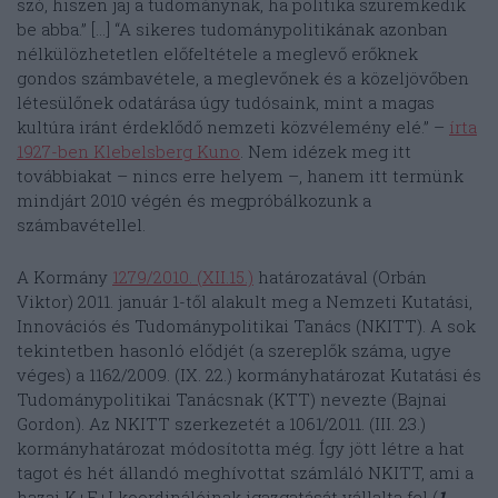
szó, hiszen jaj a tudománynak, ha politika szüremkedik
be abba.” […] “A sikeres tudománypolitikának azonban
nélkülözhetetlen előfeltétele a meglevő erőknek
gondos számbavétele, a meglevőnek és a közeljövőben
létesülőnek odatárása úgy tudósaink, mint a magas
kultúra iránt érdeklődő nemzeti közvélemény elé.” –
írta
1927-ben Klebelsberg Kuno
. Nem idézek meg itt
továbbiakat – nincs erre helyem –, hanem itt termünk
mindjárt 2010 végén és megpróbálkozunk a
számbavétellel.
A Kormány
1279/2010. (XII.15.)
határozatával (Orbán
Viktor) 2011. január 1-től alakult meg a Nemzeti Kutatási,
Innovációs és Tudománypolitikai Tanács (NKITT). A sok
tekintetben hasonló elődjét (a szereplők száma, ugye
véges) a 1162/2009. (IX. 22.) kormányhatározat Kutatási és
Tudománypolitikai Tanácsnak (KTT) nevezte (Bajnai
Gordon). Az NKITT szerkezetét a 1061/2011. (III. 23.)
kormányhatározat módosította még. Így jött létre a hat
tagot és hét állandó meghívottat számláló NKITT, ami a
hazai K+F+I koordinálóinak igazgatását vállalta fel (
1.