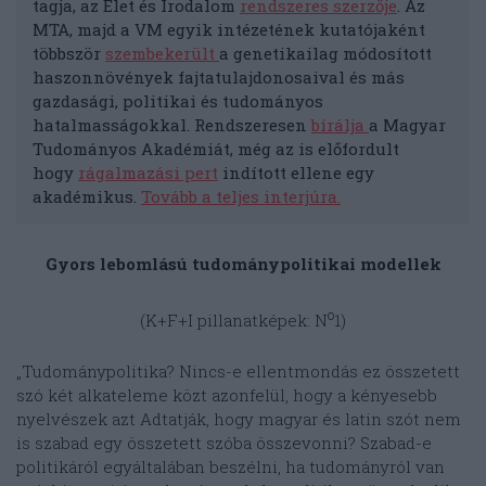
tagja, az Élet és Irodalom
rendszeres szerzője
. Az
MTA, majd a VM egyik intézetének kutatójaként
többször
szembekerült
a genetikailag módosított
haszonnövények fajtatulajdonosaival és más
gazdasági, politikai és tudományos
hatalmasságokkal. Rendszeresen
bírálja
a Magyar
Tudományos Akadémiát, még az is előfordult
hogy
rágalmazási pert
indított ellene egy
akadémikus.
Tovább a teljes interjúra.
Gyors lebomlású tudománypolitikai modellek
o
(K+F+I pillanatképek: N
1)
„Tudománypolitika? Nincs-e ellentmondás ez összetett
szó két alkateleme közt azonfelül, hogy a kényesebb
nyelvészek azt Adtatják, hogy magyar és latin szót nem
is szabad egy összetett szóba összevonni? Szabad-e
politikáról egyáltalában beszélni, ha tudományról van