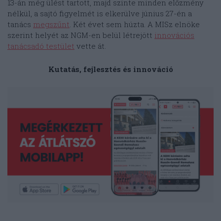
13-án még ülést tartott, majd szinte minden előzmény
nélkül, a sajtó figyelmét is elkerülve június 27-én a
tanács
megszűnt
. Két évet sem húzta. A MISz elnöke
szerint helyét az NGM-en belül létrejött
innovációs
tanácsadó testület
vette át.
Kutatás, fejlesztés és innováció