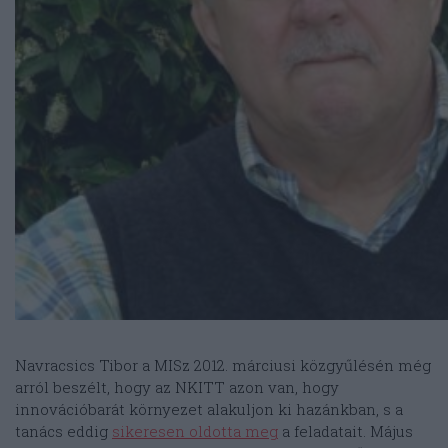
Navracsics Tibor a MISz 2012. márciusi közgyűlésén még
arról beszélt, hogy az NKITT azon van, hogy
innovációbarát környezet alakuljon ki hazánkban, s a
tanács eddig
sikeresen oldotta meg
a feladatait. Május