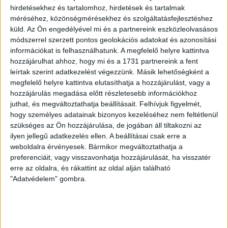
hirdetésekhez és tartalomhoz, hirdetések és tartalmak
méréséhez, közönségmérésekhez és szolgáltatásfejlesztéshez
küld.
Az Ön engedélyével mi és a partnereink eszközleolvasásos
módszerrel szerzett pontos geolokációs adatokat és azonosítási
információkat is felhasználhatunk. A megfelelő helyre kattintva
hozzájárulhat ahhoz, hogy mi és a 1731 partnereink a fent
leírtak szerint adatkezelést végezzünk. Másik lehetőségként a
megfelelő helyre kattintva elutasíthatja a hozzájárulást, vagy a
1. ábra
: Az NKITT szerkezete: tagok (minisztériumok és
hozzájárulás megadása előtt részletesebb információkhoz
MTA) (téglalap); érdekképviseletek (ellipszis), hazai
juthat, és megváltoztathatja beállításait.
Felhívjuk figyelmét,
pályázati alapok (hatszög) és az elnök által választott
hogy személyes adatainak bizonyos kezeléséhez nem feltétlenül
vállalkozók (kör) – állandó meghívottak; nincs közvetlen
szükséges az Ön hozzájárulása, de jogában áll tiltakozni az
delegált (szaggatott vonal az alakzatok körül); nincs
ilyen jellegű adatkezelés ellen. A beállításai csak erre a
közvetlen függő viszony (szaggatott vonalú nyíl)
weboldalra érvényesek. Bármikor megváltoztathatja a
preferenciáit, vagy visszavonhatja hozzájárulását, ha visszatér
erre az oldalra, és rákattint az oldal alján található
Az NKITT véleményezési körébe tartozik (már éppen
"Adatvédelem" gombra.
múlt idő) szinte minden, ami K+F+I, például a stratégia, a
finanszírozás mértéke és szerkezete, valamint a hazai
K+F+I alapok (KTIA és OTKA) tevékenysége.