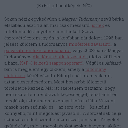
o
(K+F+I pillanatképek: N
0)
Sokan nézik egykedvűen a
Magyar Tudomány
nevű bárka
elszabadulását. Talán már csak messziről
jöttek
és
hitetlenkedők figyelme nem lankad. Szóval
észrevételeztem így én is korábban pár dolgot. 1996-ban
jelzést küldtem a tudományos
minősítés zavarairól
, a
pályázati rendszer anomáliáiról
, vagy 2008-ban a Magyar
Tudományos
Akadémia botladozásairól
, illetve 2011-ben
a hazai
K+F+I jelzetű szappanoperáról
. Végül az
Átlátszó
-
ban is megjelent egy cikkem, amely a
tudomány
alulnézeti
képét vázolta. Eddig tehát írtam valamit,
aztán elcsendesedtem. Most hosszabb lélegzetű
történetbe kezdek. Már itt szeretném tisztázni, hogy
nem születtem rendkívüli képességgel, tehát amit én
meglátok, azt minden bizonnyal más is látja. Viszont
mások nem szólnak, és – az sem vitás – kritizálni
könnyebb, mint megoldást javasolni. A sorozatnak célja
színezés nélkül szembenézni azzal, ami van. Tényeket
gyűjtök hát, míg a megoldásokat azokra hagyom, akiket