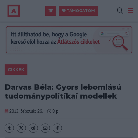
TÁMOGATOM
CIKKEK
Darvas Béla: Gyors lebomlású
tudománypolitikai modellek
2013. február 26.
8
p