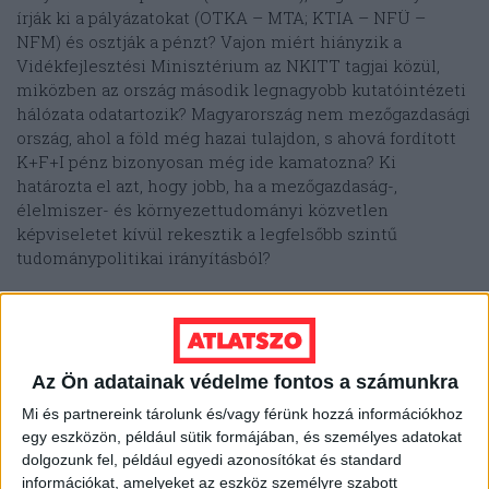
írják ki a pályázatokat (OTKA – MTA; KTIA – NFÜ –
NFM) és osztják a pénzt? Vajon miért hiányzik a
Vidékfejlesztési Minisztérium az NKITT tagjai közül,
miközben az ország második legnagyobb kutatóintézeti
hálózata odatartozik? Magyarország nem mezőgazdasági
ország, ahol a föld még hazai tulajdon, s ahová fordított
K+F+I pénz bizonyosan még ide kamatozna? Ki
határozta el azt, hogy jobb, ha a mezőgazdaság-,
élelmiszer- és környezettudományi közvetlen
képviseletet kívül rekesztik a legfelsőbb szintű
tudománypolitikai irányításból?
Az Ön adatainak védelme fontos a számunkra
Mi és partnereink tárolunk és/vagy férünk hozzá információkhoz
egy eszközön, például sütik formájában, és személyes adatokat
dolgozunk fel, például egyedi azonosítókat és standard
információkat, amelyeket az eszköz személyre szabott