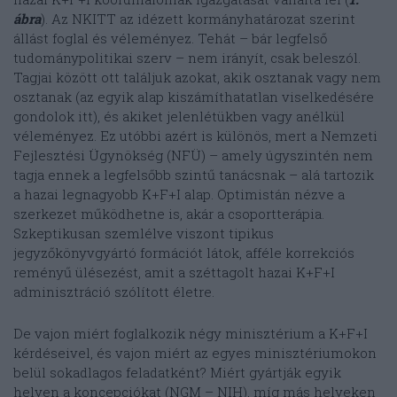
ábra
). Az NKITT az idézett kormányhatározat szerint
állást foglal és véleményez. Tehát – bár legfelső
tudománypolitikai szerv – nem irányít, csak beleszól.
Tagjai között ott találjuk azokat, akik osztanak vagy nem
osztanak (az egyik alap kiszámíthatatlan viselkedésére
gondolok itt), és akiket jelenlétükben vagy anélkül
véleményez. Ez utóbbi azért is különös, mert a Nemzeti
Fejlesztési Ügynökség (NFÜ) – amely úgyszintén nem
tagja ennek a legfelsőbb szintű tanácsnak – alá tartozik
a hazai legnagyobb K+F+I alap. Optimistán nézve a
szerkezet működhetne is, akár a csoportterápia.
Szkeptikusan szemlélve viszont tipikus
jegyzőkönyvgyártó formációt látok, afféle korrekciós
reményű ülésezést, amit a széttagolt hazai K+F+I
adminisztráció szólított életre.
De vajon miért foglalkozik négy minisztérium a K+F+I
kérdéseivel, és vajon miért az egyes minisztériumokon
belül sokadlagos feladatként? Miért gyártják egyik
helyen a koncepciókat (NGM – NIH), míg más helyeken