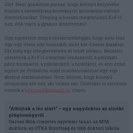
illet. Nem gondolom persze, hogy könnyű helyzetbe
hozom a személyileg kormányról kormányra változó
döntéshozókat. Tényleg, a hosszú megtérülésű K+F+I-
hez, illik vajon a gyakori átszervezés?
Úgy egyeztem meg a szerkesztőséggel, hogy nem lesz
egy-egy itteni írás hosszabb, mint hat-tízezer karakter.
Ezt még egy lélegzetvételre el lehet olvasni. Beszélni
szeretnék a K+F+I irányítási rendszerről, a pályázati
pénz forrásairól, a pályázókról, a bírálókról, és ami ezzel
együtt jár. Próbálom majd mondanivalómat egy-egy
ábrával alátámasztani. Nem állítom, hogy könnyű
olvasmány elé néz, aki velem tart. Ötleteket is szívesen
veszek a
bdarvas@freemail.hu
címen.
“Átbújtak a léc alatt” – egy nagydoktor az elnöki
plágiumügyről
Darvas Béla címzetes egyetemi tanár, az MTA
doktora, az OTKA Bizottság és több doktori iskola