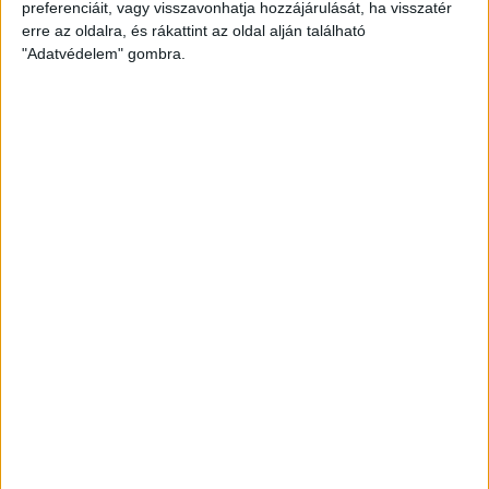
2026. augusztus 5.
preferenciáit, vagy visszavonhatja hozzájárulását, ha visszatér
erre az oldalra, és rákattint az oldal alján található
Amerikai állami támogatásra pályázna az
"Adatvédelem" gombra.
USA-ba átmentett orbánista think-tank
2026. augusztus 5.
Bejelentésünk nyomán 4 milliós bírságot
szabtak ki a Szent Ágota tendere
kapcsán
2026. augusztus 5.
Évekig tároltak a szabadban 600 tonna
akkumulátort egy salgótarjáni
hulladéktelepen
2026. augusztus 4.
Strómanok és keresztapák a végeken –
Elcsalt vidékfejlesztési pénzek
nyomában