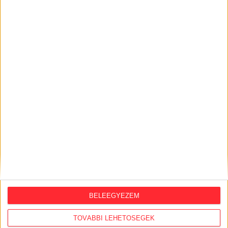
KiMitTud
Legutóbb frissült adatigénylések:
FCA–KP–1–2026 és a VCA-KP-1-2026 elutasított és
nyert pályázatok
BELEEGYEZEM
Szociális célú ingatlan bérbeadás, értékesítés
TOVÁBBI LEHETŐSÉGEK
Közérdekű adatigénylés — fakivágási