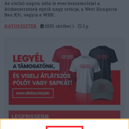
Az utolsó napon adta le éves beszámolóját a
közbeszerzések egyik nagy sztárja, a West Hungária
Bau Kft., vagyis a WHB....
KATUS ESZTER
2020. október 1.
2
p
LEGFRISSEBB