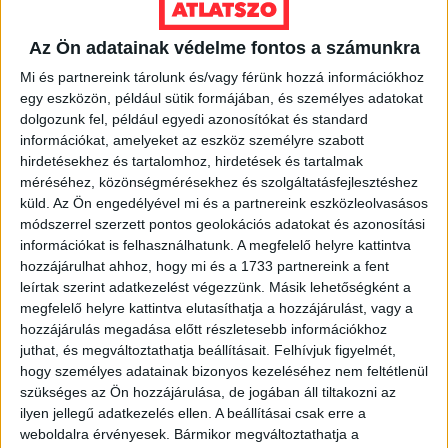
2026. augusztus 7.
Orbán Gáspár Csádban, mérgező anyag
Az Ön adatainak védelme fontos a számunkra
Újpesten és Rákospalotán
Mi és partnereink tárolunk és/vagy férünk hozzá információkhoz
egy eszközön, például sütik formájában, és személyes adatokat
2026. augusztus 7.
dolgozunk fel, például egyedi azonosítókat és standard
Félmilliárd forintot kapott a CÖF
információkat, amelyeket az eszköz személyre szabott
„magyarországi vállalkozásoktól” 2025-
hirdetésekhez és tartalomhoz, hirdetések és tartalmak
ben
méréséhez, közönségmérésekhez és szolgáltatásfejlesztéshez
küld.
Az Ön engedélyével mi és a partnereink eszközleolvasásos
2026. augusztus 6.
módszerrel szerzett pontos geolokációs adatokat és azonosítási
információkat is felhasználhatunk. A megfelelő helyre kattintva
Mészárosék V-Híd Kft.-je behúzta az
hozzájárulhat ahhoz, hogy mi és a 1733 partnereink a fent
első, 300 milliós tenderét a választások
leírtak szerint adatkezelést végezzünk. Másik lehetőségként a
óta
megfelelő helyre kattintva elutasíthatja a hozzájárulást, vagy a
hozzájárulás megadása előtt részletesebb információkhoz
2026. augusztus 6.
juthat, és megváltoztathatja beállításait.
Felhívjuk figyelmét,
Mi maradt mára a független sajtóból? –
hogy személyes adatainak bizonyos kezeléséhez nem feltétlenül
podcast Mong Attilával az Átlátszó 15.
szükséges az Ön hozzájárulása, de jogában áll tiltakozni az
szülinapja alkalmából
ilyen jellegű adatkezelés ellen. A beállításai csak erre a
weboldalra érvényesek. Bármikor megváltoztathatja a