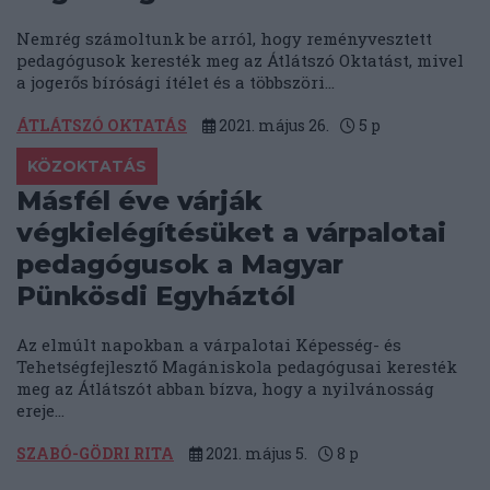
Nemrég számoltunk be arról, hogy reményvesztett
pedagógusok keresték meg az Átlátszó Oktatást, mivel
a jogerős bírósági ítélet és a többszöri...
ÁTLÁTSZÓ OKTATÁS
2021. május 26.
5
p
KÖZOKTATÁS
Másfél éve várják
végkielégítésüket a várpalotai
pedagógusok a Magyar
Pünkösdi Egyháztól
Az elmúlt napokban a várpalotai Képesség- és
Tehetségfejlesztő Magániskola pedagógusai keresték
meg az Átlátszót abban bízva, hogy a nyilvánosság
ereje...
SZABÓ-GÖDRI RITA
2021. május 5.
8
p