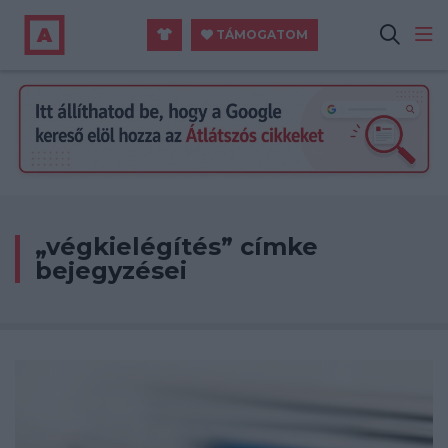
TÁMOGATOM
„végkielégítés” címke
bejegyzései