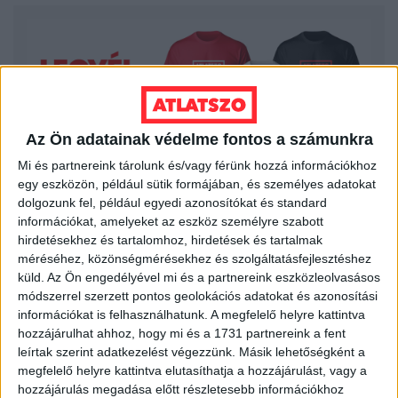
Az Ön adatainak védelme fontos a számunkra
Mi és partnereink tárolunk és/vagy férünk hozzá információkhoz
egy eszközön, például sütik formájában, és személyes adatokat
dolgozunk fel, például egyedi azonosítókat és standard
információkat, amelyeket az eszköz személyre szabott
hirdetésekhez és tartalomhoz, hirdetések és tartalmak
LEGFRISSEBB
méréséhez, közönségmérésekhez és szolgáltatásfejlesztéshez
küld.
Az Ön engedélyével mi és a partnereink eszközleolvasásos
2026. augusztus 6.
módszerrel szerzett pontos geolokációs adatokat és azonosítási
információkat is felhasználhatunk. A megfelelő helyre kattintva
Mi maradt mára a független sajtóból? –
hozzájárulhat ahhoz, hogy mi és a 1731 partnereink a fent
podcast Mong Attilával az Átlátszó 15.
leírtak szerint adatkezelést végezzünk. Másik lehetőségként a
szülinapja alkalmából
megfelelő helyre kattintva elutasíthatja a hozzájárulást, vagy a
hozzájárulás megadása előtt részletesebb információkhoz
2026. augusztus 5.