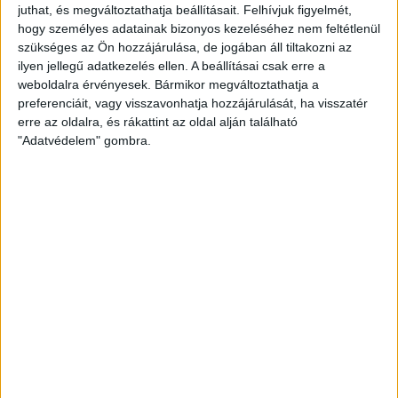
juthat, és megváltoztathatja beállításait.
Felhívjuk figyelmét,
hogy személyes adatainak bizonyos kezeléséhez nem feltétlenül
Amerikai állami támogatásra pályázna az
USA-ba átmentett orbánista think-tank
szükséges az Ön hozzájárulása, de jogában áll tiltakozni az
ilyen jellegű adatkezelés ellen. A beállításai csak erre a
weboldalra érvényesek. Bármikor megváltoztathatja a
2026. augusztus 5.
preferenciáit, vagy visszavonhatja hozzájárulását, ha visszatér
Bejelentésünk nyomán 4 milliós bírságot
erre az oldalra, és rákattint az oldal alján található
szabtak ki a Szent Ágota tendere
"Adatvédelem" gombra.
kapcsán
2026. augusztus 5.
Évekig tároltak a szabadban 600 tonna
akkumulátort egy salgótarjáni
hulladéktelepen
2026. augusztus 4.
Strómanok és keresztapák a végeken –
Elcsalt vidékfejlesztési pénzek
nyomában
2026. augusztus 3.