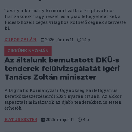
Tavaly a kormány kriminalizálta a kriptovaluta-
tranzakciók nagy részét, és a piac felügyeletét két, a
Fidesz-közeli céges világhoz köthető cégnek szervezte
ki.
ZUBOR ZALÁN
2026. június 11.
14
p
CIKKÜNK NYOMÁN
Az általunk bemutatott DKÜ-s
tenderek felülvizsgálatát ígéri
Tanács Zoltán miniszter
A Digitális Kormányzati Ügynökség kartellgyanús
keretközbeszerzéseiről 2024 nyarán írtunk. Az akkor
tapasztalt mintázatok az újabb tenderekben is tetten
érhetők.
KATUS ESZTER
2026. május 11.
4
p