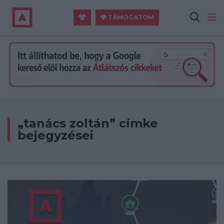
TÁMOGATOM
„tanács zoltán” címke
bejegyzései