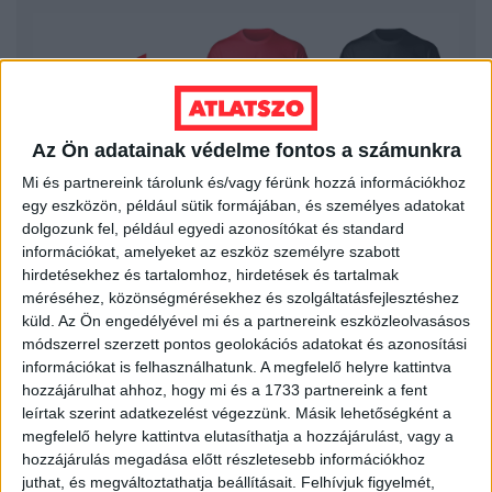
Az Ön adatainak védelme fontos a számunkra
Mi és partnereink tárolunk és/vagy férünk hozzá információkhoz
egy eszközön, például sütik formájában, és személyes adatokat
dolgozunk fel, például egyedi azonosítókat és standard
információkat, amelyeket az eszköz személyre szabott
hirdetésekhez és tartalomhoz, hirdetések és tartalmak
LEGFRISSEBB
méréséhez, közönségmérésekhez és szolgáltatásfejlesztéshez
küld.
Az Ön engedélyével mi és a partnereink eszközleolvasásos
módszerrel szerzett pontos geolokációs adatokat és azonosítási
2026. augusztus 7.
információkat is felhasználhatunk. A megfelelő helyre kattintva
Orbán Gáspár Csádban, mérgező anyag
hozzájárulhat ahhoz, hogy mi és a 1733 partnereink a fent
Újpesten és Rákospalotán
leírtak szerint adatkezelést végezzünk. Másik lehetőségként a
megfelelő helyre kattintva elutasíthatja a hozzájárulást, vagy a
2026. augusztus 7.
hozzájárulás megadása előtt részletesebb információkhoz
juthat, és megváltoztathatja beállításait.
Felhívjuk figyelmét,