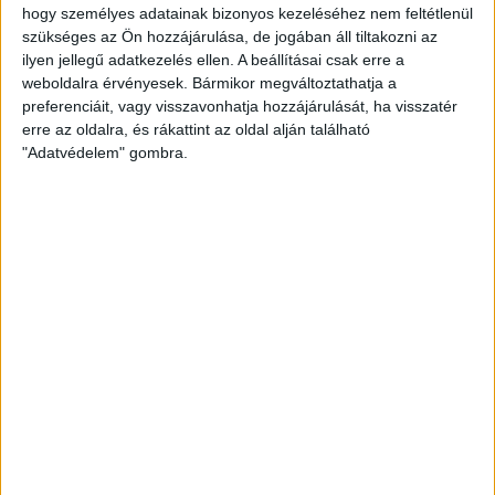
Félmilliárd forintot kapott a CÖF
hogy személyes adatainak bizonyos kezeléséhez nem feltétlenül
„magyarországi vállalkozásoktól” 2025-
szükséges az Ön hozzájárulása, de jogában áll tiltakozni az
ben
ilyen jellegű adatkezelés ellen. A beállításai csak erre a
weboldalra érvényesek. Bármikor megváltoztathatja a
2026. augusztus 6.
preferenciáit, vagy visszavonhatja hozzájárulását, ha visszatér
erre az oldalra, és rákattint az oldal alján található
Mészárosék V-Híd Kft.-je behúzta az
"Adatvédelem" gombra.
első, 300 milliós tenderét a választások
óta
2026. augusztus 6.
Mi maradt mára a független sajtóból? –
podcast Mong Attilával az Átlátszó 15.
szülinapja alkalmából
2026. augusztus 5.
Amerikai állami támogatásra pályázna az
USA-ba átmentett orbánista think-tank
2026. augusztus 5.