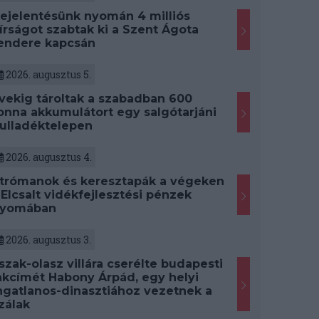
ejelentésünk nyomán 4 milliós
írságot szabtak ki a Szent Ágota
endere kapcsán
2026. augusztus 5.
vekig tároltak a szabadban 600
onna akkumulátort egy salgótarjáni
ulladéktelepen
2026. augusztus 4.
trómanok és keresztapák a végeken
 Elcsalt vidékfejlesztési pénzek
yomában
2026. augusztus 3.
szak-olasz villára cserélte budapesti
akcímét Habony Árpád, egy helyi
ngatlanos-dinasztiához vezetnek a
zálak