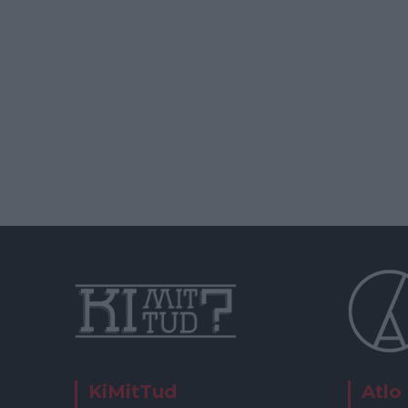
KiMitTud
Atlo