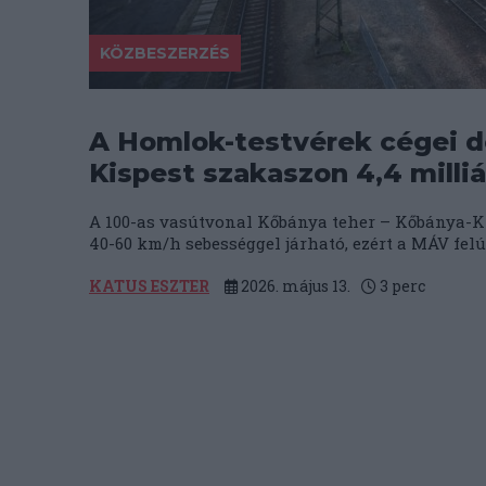
KÖZBESZERZÉS
A Homlok-testvérek cégei d
Kispest szakaszon 4,4 milliá
A 100-as vasútvonal Kőbánya teher – Kőbánya-Ki
40-60 km/h sebességgel járható, ezért a MÁV felú
KATUS ESZTER
2026. május 13.
3
perc