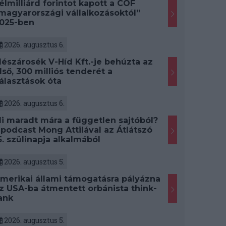
élmilliárd forintot kapott a CÖF
magyarországi vállalkozásoktól”
025-ben
2026. augusztus 6.
észárosék V-Híd Kft.-je behúzta az
lső, 300 milliós tenderét a
álasztások óta
2026. augusztus 6.
i maradt mára a független sajtóból?
 podcast Mong Attilával az Átlátszó
5. szülinapja alkalmából
2026. augusztus 5.
merikai állami támogatásra pályázna
z USA-ba átmentett orbánista think-
ank
2026. augusztus 5.