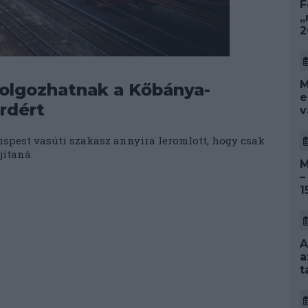
F
„
2
M
olgozhatnak a Kőbánya-
e
rdért
v
spest vasúti szakasz annyira leromlott, hogy csak
jítaná.
M
–
1
A
a
t