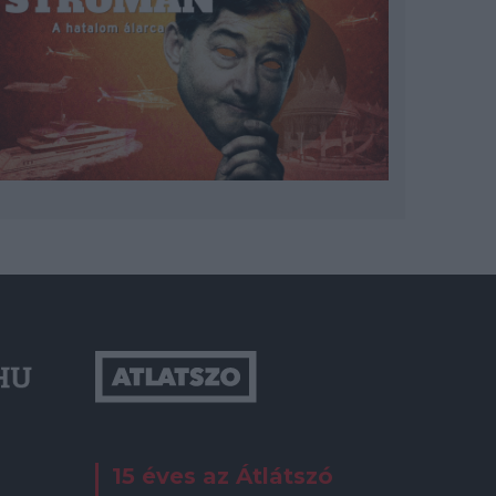
15 éves az Átlátszó