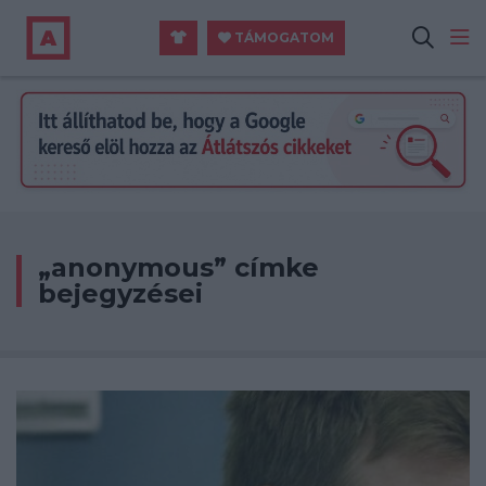
TÁMOGATOM
„anonymous” címke
bejegyzései