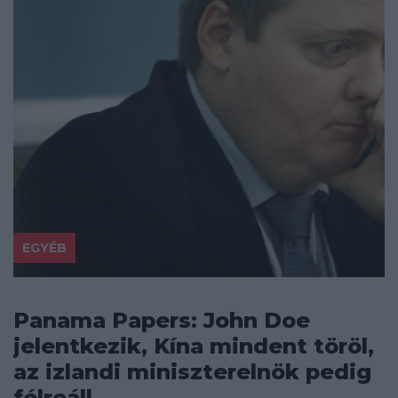
EGYÉB
Panama Papers: John Doe
jelentkezik, Kína mindent töröl,
az izlandi miniszterelnök pedig
félreáll