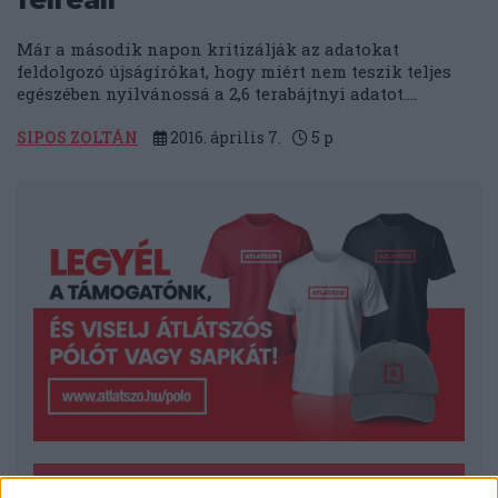
Már a második napon kritizálják az adatokat
feldolgozó újságírókat, hogy miért nem teszik teljes
egészében nyilvánossá a 2,6 terabájtnyi adatot....
SIPOS ZOLTÁN
2016. április 7.
5
p
LEGFRISSEBB