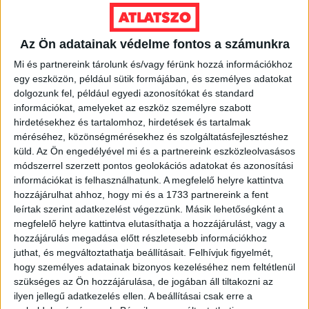
2026. augusztus 7.
Az Ön adatainak védelme fontos a számunkra
Orbán Gáspár Csádban, mérgező anyag
Újpesten és Rákospalotán
Mi és partnereink tárolunk és/vagy férünk hozzá információkhoz
egy eszközön, például sütik formájában, és személyes adatokat
dolgozunk fel, például egyedi azonosítókat és standard
2026. augusztus 7.
információkat, amelyeket az eszköz személyre szabott
Félmilliárd forintot kapott a CÖF
hirdetésekhez és tartalomhoz, hirdetések és tartalmak
„magyarországi vállalkozásoktól” 2025-
méréséhez, közönségmérésekhez és szolgáltatásfejlesztéshez
ben
küld.
Az Ön engedélyével mi és a partnereink eszközleolvasásos
módszerrel szerzett pontos geolokációs adatokat és azonosítási
2026. augusztus 6.
információkat is felhasználhatunk. A megfelelő helyre kattintva
hozzájárulhat ahhoz, hogy mi és a 1733 partnereink a fent
Mészárosék V-Híd Kft.-je behúzta az
leírtak szerint adatkezelést végezzünk. Másik lehetőségként a
első, 300 milliós tenderét a választások
megfelelő helyre kattintva elutasíthatja a hozzájárulást, vagy a
óta
hozzájárulás megadása előtt részletesebb információkhoz
juthat, és megváltoztathatja beállításait.
Felhívjuk figyelmét,
2026. augusztus 6.
hogy személyes adatainak bizonyos kezeléséhez nem feltétlenül
Mi maradt mára a független sajtóból? –
szükséges az Ön hozzájárulása, de jogában áll tiltakozni az
podcast Mong Attilával az Átlátszó 15.
ilyen jellegű adatkezelés ellen. A beállításai csak erre a
szülinapja alkalmából