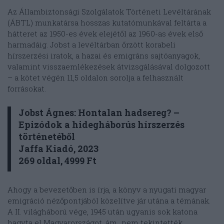
Az Állambiztonsági Szolgálatok Történeti Levéltárának
(ÁBTL) munkatársa hosszas kutatómunkával feltárta a
hátteret az 1950-es évek elejétől az 1960-as évek első
harmadáig. Jobst a levéltárban őrzött korabeli
hírszerzési iratok, a hazai és emigráns sajtóanyagok,
valamint visszaemlékezések átvizsgálásával dolgozott
– a kötet végén 11,5 oldalon sorolja a felhasznált
forrásokat.
Jobst Ágnes: Hontalan hadsereg?
–
Epizódok a hidegháborús hírszerzés
történetéből
Jaffa Kiadó, 2023
269 oldal, 4999 Ft
Ahogy a bevezetőben is írja, a könyv a nyugati magyar
emigráció nézőpontjából közelítve jár utána a témának.
A II. világháború vége, 1945 után ugyanis sok katona
hagyta el Magyarországot, ám „nem tekintették