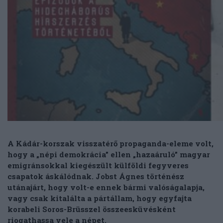
A Kádár-korszak visszatérő propaganda-eleme volt,
hogy a „népi demokrácia” ellen „hazaáruló” magyar
emigránsokkal kiegészült külföldi fegyveres
csapatok áskálódnak. Jobst Ágnes történész
utánajárt, hogy volt-e ennek bármi valóságalapja,
vagy csak kitalálta a pártállam, hogy egyfajta
korabeli Soros-Brüsszel összeesküvésként
riogathassa vele a népet.