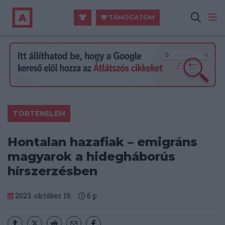
TÁMOGATOM
TÖRTÉNELEM
Hontalan hazafiak – emigráns
magyarok a hidegháborús
hírszerzésben
2023. október 19.
6
p