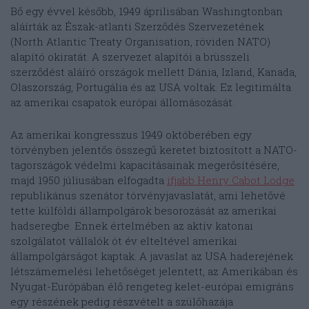
Bő egy évvel később, 1949 áprilisában Washingtonban
aláírták az Észak-atlanti Szerződés Szervezetének
(North Atlantic Treaty Organisation, röviden NATO)
alapító okiratát. A szervezet alapítói a brüsszeli
szerződést aláíró országok mellett Dánia, Izland, Kanada,
Olaszország, Portugália és az USA voltak. Ez legitimálta
az amerikai csapatok európai állomásozását.
Az amerikai kongresszus 1949 októberében egy
törvényben jelentős összegű keretet biztosított a NATO-
tagországok védelmi kapacitásainak megerősítésére,
majd 1950 júliusában elfogadta
ifjabb Henry Cabot Lodge
republikánus szenátor törvényjavaslatát, ami lehetővé
tette külföldi állampolgárok besorozását az amerikai
hadseregbe. Ennek értelmében az aktív katonai
szolgálatot vállalók öt év elteltével amerikai
állampolgárságot kaptak. A javaslat az USA haderejének
létszámemelési lehetőséget jelentett, az Amerikában és
Nyugat-Európában élő rengeteg kelet-európai emigráns
egy részének pedig részvételt a szülőhazája