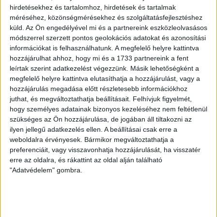
hirdetésekhez és tartalomhoz, hirdetések és tartalmak
méréséhez, közönségmérésekhez és szolgáltatásfejlesztéshez
küld.
Az Ön engedélyével mi és a partnereink eszközleolvasásos
módszerrel szerzett pontos geolokációs adatokat és azonosítási
információkat is felhasználhatunk. A megfelelő helyre kattintva
hozzájárulhat ahhoz, hogy mi és a 1733 partnereink a fent
leírtak szerint adatkezelést végezzünk. Másik lehetőségként a
megfelelő helyre kattintva elutasíthatja a hozzájárulást, vagy a
hozzájárulás megadása előtt részletesebb információkhoz
juthat, és megváltoztathatja beállításait.
Felhívjuk figyelmét,
hogy személyes adatainak bizonyos kezeléséhez nem feltétlenül
szükséges az Ön hozzájárulása, de jogában áll tiltakozni az
ilyen jellegű adatkezelés ellen. A beállításai csak erre a
weboldalra érvényesek. Bármikor megváltoztathatja a
preferenciáit, vagy visszavonhatja hozzájárulását, ha visszatér
1952-ben az USA felállította a 10. Különleges Erőknek
erre az oldalra, és rákattint az oldal alján található
nevezett alakulatot, amelybe néhány „Lodge-fiú”, azaz
"Adatvédelem" gombra.
kelet-európai emigráns is bekerült a jelentkezők szigorú
szűrése után. Mivel az alakulatot a vasfüggöny mögötti
bevetésre szánták, nagy szükség volt az emigránsok
helyismeretére. A légiót az amerikai kiképzés után a