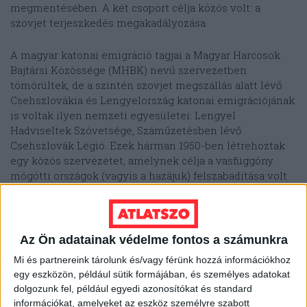
megmentésében. A két csoport célja közös volt: a
szovjet terjeszkedés megakadályozása.
A magyar katonai emigráció tagjai a Magyar Harcosok
Bajtársi Közössége (MHBK) nevű szervezetben
tömörültek, de a szintén szovjet megszállás alatt lévő
Csehszlovákia és Lengyelország katonai emigrációjának
is voltak ilyen nemzeti egyesületei: Lengyel
Hadviseltek Szövetsége, Száműzetésben lévő
Csehszlovák Légió. Ezek hárman 1950-ben létrehoztak
egy közös szervezetet, amelynek célja a vasfüggöny
mögötti országok (vagyis a hazájuk) felszabadítása volt.
Az Ön adatainak védelme fontos a számunkra
Mi és partnereink tárolunk és/vagy férünk hozzá információkhoz
egy eszközön, például sütik formájában, és személyes adatokat
dolgozunk fel, például egyedi azonosítókat és standard
információkat, amelyeket az eszköz személyre szabott