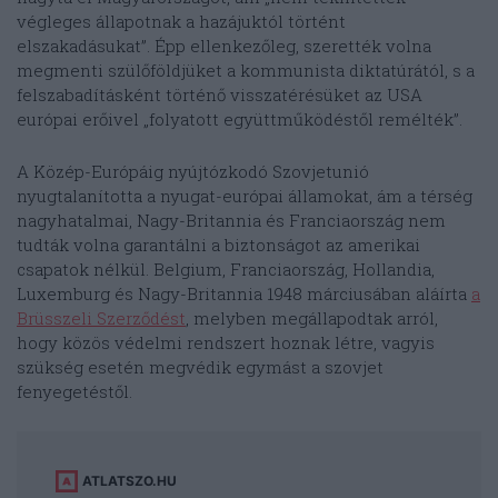
végleges állapotnak a hazájuktól történt
elszakadásukat”. Épp ellenkezőleg, szerették volna
megmenti szülőföldjüket a kommunista diktatúrától, s a
felszabadításként történő visszatérésüket az USA
európai erőivel „folyatott együttműködéstől remélték”.
A Közép-Európáig nyújtózkodó Szovjetunió
nyugtalanította a nyugat-európai államokat, ám a térség
nagyhatalmai, Nagy-Britannia és Franciaország nem
tudták volna garantálni a biztonságot az amerikai
csapatok nélkül. Belgium, Franciaország, Hollandia,
Luxemburg és Nagy-Britannia 1948 márciusában aláírta
a
Brüsszeli Szerződést
, melyben megállapodtak arról,
hogy közös védelmi rendszert hoznak létre, vagyis
szükség esetén megvédik egymást a szovjet
fenyegetéstől.