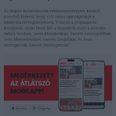
Az alapos kutatómunka eredményeképpen készült
kötetből kiderül, hogy volt némi igazságalapja a
kádárista retteg(tet)ésnek. Viszont a propaganda
körülbelül olyan távol állt a tényektől, mint a jereváni
rádiós viccben: „nem Moszkvában, hanem Leningrádban,
nem Mercedeseket, hanem Zsigulikat, és nem
osztogatnak, hanem fosztogatnak”.