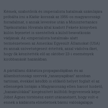
Kémek, szabotőrök és imperialista hatalmak számlájára
próbálta írni a Kádár-korszak az 1956-os magyarországi
forradalmat, s annak leverése után a Minisztertanács
Tájékoztatási Hivatala által kiadott Fekete könyvben
külön fejezetet is szenteltek a külső beavatkozás
vádjának. Az »imperialista hatalmak« alatt
természetesen az Amerikai Egyesült Államokat (USA)
és annak szövetségeseit értették, azzal vádolva őket,
hogy ők készítették elő az október 23-i események
kirobbanását hazánkban.
A pártállami diktatúra propagandájában és az
állambiztonsági szervek „tananyagában” azonban
tartósan, évekkel később is előkelő helyet foglalt el az
ellenségek listáján a Magyarország ellen harcot hirdető,
„hazaárulókkal” kiegészített külföldi fegyveresek képe.
Jobst Ágnes történész ezért utánanézett, hogy volt-e
ennek a kádárista elméletnek bármi valóságalapja.