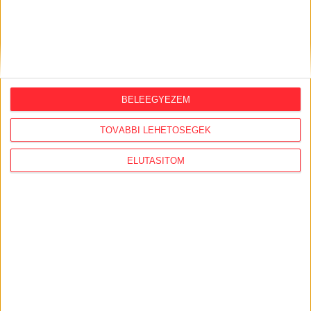
hapsik”
(sic!) mintha nem akarták volna meghallani a
helyi geológusok véleményét.
BELEEGYEZEM
TOVÁBBI LEHETŐSÉGEK
ELUTASÍTOM
Kutatófúrás Feked és Ófalu között 1987-ben
Ennek ellentmondani látszik, hogy nemcsak utat
szerveztek a püspökszilágyi tároló megtekintésére a
helyieknek, de elfogadták: ha egy független