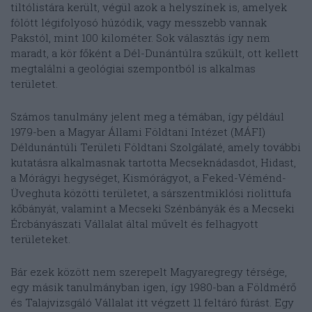
tiltólistára került, végül azok a helyszínek is, amelyek
fölött légifolyosó húzódik, vagy messzebb vannak
Pakstól, mint 100 kilométer. Sok választás így nem
maradt, a kör főként a Dél-Dunántúlra szűkült, ott kellett
megtalálni a geológiai szempontból is alkalmas
területet.
Számos tanulmány jelent meg a témában, így például
1979-ben a Magyar Állami Földtani Intézet (MÁFI)
Déldunántúli Területi Földtani Szolgálaté, amely további
kutatásra alkalmasnak tartotta Mecseknádasdot, Hidast,
a Mórágyi hegységet, Kismórágyot, a Feked-Véménd-
Üveghuta közötti területet, a sárszentmiklósi riolittufa
kőbányát, valamint a Mecseki Szénbányák és a Mecseki
Ércbányászati Vállalat által művelt és felhagyott
területeket.
Bár ezek között nem szerepelt Magyaregregy térsége,
egy másik tanulmányban igen, így 1980-ban a Földmérő
és Talajvizsgáló Vállalat itt végzett 11 feltáró fúrást. Egy