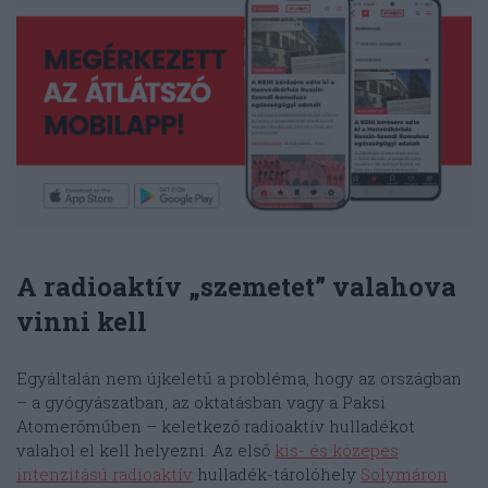
A radioaktív „szemetet” valahova
vinni kell
Egyáltalán nem újkeletű a probléma, hogy az országban
– a gyógyászatban, az oktatásban vagy a Paksi
Atomerőműben – keletkező radioaktív hulladékot
valahol el kell helyezni. Az első
kis- és közepes
intenzitású radioaktív
hulladék-tárolóhely
Solymáron