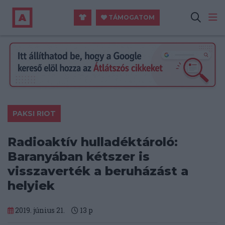
TÁMOGATOM
PAKSI RIOT
Radioaktív hulladéktároló:
Baranyában kétszer is
visszaverték a beruházást a
helyiek
2019. június 21.
13
p