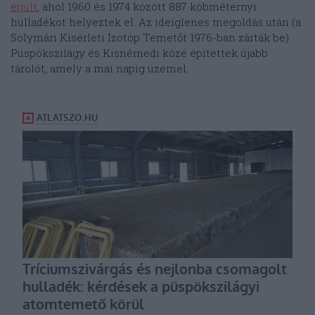
épült
, ahol 1960 és 1974 között 887 köbméternyi
hulladékot helyeztek el. Az ideiglenes megoldás után (a
Solymári Kísérleti Izotóp Temetőt 1976-ban zárták be)
Püspökszilágy és Kisnémedi közé építettek újabb
tárolót, amely a mai napig üzemel.