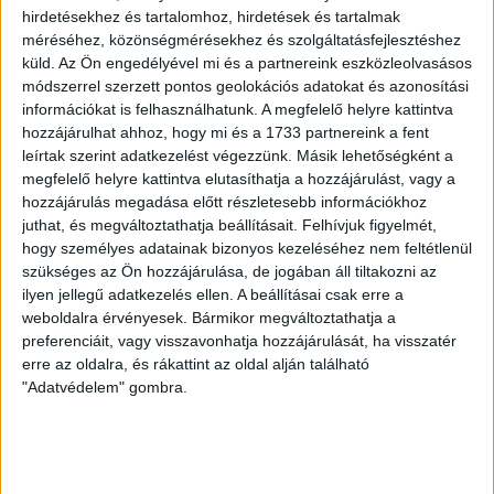
izotóptemető bővítését. A tanulmányban hangsúlyozták,
hirdetésekhez és tartalomhoz, hirdetések és tartalmak
mivel a tervezett temető élettartama 600 év, a
méréséhez, közönségmérésekhez és szolgáltatásfejlesztéshez
biztonsági szempontokat kell előtérbe helyezni a
küld.
Az Ön engedélyével mi és a partnereink eszközleolvasásos
gazdasági szempontokkal szemben.
módszerrel szerzett pontos geolokációs adatokat és azonosítási
információkat is felhasználhatunk. A megfelelő helyre kattintva
Bár a szakértők pontokba szedett „előny és hátrány”
hozzájárulhat ahhoz, hogy mi és a 1733 partnereink a fent
táblázata alapján egyik helyszín sem volt tökéletes, a
leírtak szerint adatkezelést végezzünk. Másik lehetőségként a
három másik helyszín kizárása után eldőlt, hogy a kis-
megfelelő helyre kattintva elutasíthatja a hozzájárulást, vagy a
és közepes intenzitású paksi radioaktív hulladékot a
hozzájárulás megadása előtt részletesebb információkhoz
Baranya megyei Magyaregregy térségében helyezik el.
juthat, és megváltoztathatja beállításait.
Felhívjuk figyelmét,
hogy személyes adatainak bizonyos kezeléséhez nem feltétlenül
szükséges az Ön hozzájárulása, de jogában áll tiltakozni az
Ahová az urak vadászni járnak,
ilyen jellegű adatkezelés ellen. A beállításai csak erre a
ott nem sugározhat semmi?
weboldalra érvényesek. Bármikor megváltoztathatja a
preferenciáit, vagy visszavonhatja hozzájárulását, ha visszatér
erre az oldalra, és rákattint az oldal alján található
A Kelet-mecseki falut meglepetésként érte az
"Adatvédelem" gombra.
izotóptemető híre, olyannyira, hogy még a megyei
tanács is csak nem hivatalos úton szerzett tudomást az
Állami Tervbizottság elképzeléséről. A helyiek
egyáltalán nem örültek a hírnek, és akadtak olyanok is,