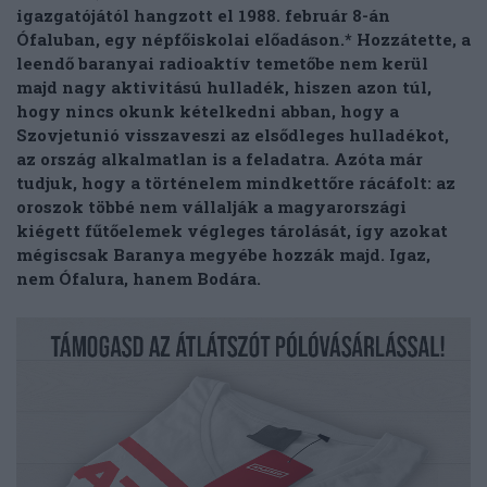
igazgatójától hangzott el 1988. február 8-án
Ófaluban, egy népfőiskolai előadáson.* Hozzátette, a
leendő baranyai radioaktív temetőbe nem kerül
majd nagy aktivitású hulladék, hiszen azon túl,
hogy nincs okunk kételkedni abban, hogy a
Szovjetunió visszaveszi az elsődleges hulladékot,
az ország alkalmatlan is a feladatra. Azóta már
tudjuk, hogy a történelem mindkettőre rácáfolt: az
oroszok többé nem vállalják a magyarországi
kiégett fűtőelemek végleges tárolását, így azokat
mégiscsak Baranya megyébe hozzák majd. Igaz,
nem Ófalura, hanem Bodára.