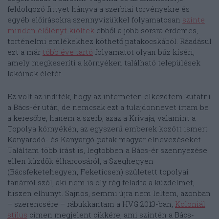
feldolgozó fittyet hányva a szerbiai törvényekre és
egyéb előírásokra szennyvizükkel folyamatosan
szinte
minden élőlényt kiöltek
ebből a jobb sorsra érdemes,
történelmi emlékekhez köthető patakocskából. Ráadásul
ezt a már
több éve tartó
folyamatot olyan bűz kíséri,
amely megkeseríti a környéken található települések
lakóinak életét.
Ez volt az indíték, hogy az interneten elkezdtem kutatni
a Bács-ér után, de nemcsak ezt a tulajdonnevet írtam be
a keresőbe, hanem a szerb, azaz a Krivaja, valamint a
Topolya környékén, az egyszerű emberek között ismert
Kanyarodó- és Kanyargó-patak magyar elnevezéseket.
Találtam több írást is, legtöbben a Bács-ér szennyezése
ellen küzdők élharcosáról, a Szeghegyen
(Bácsfeketehegyen, Feketicsen) született topolyai
tanárról szól, aki nem is oly rég feladta a küzdelmet,
hiszen elhunyt. Sajnos, semmi újra nem leltem, azonban
– szerencsére – rábukkantam a HVG 2013-ban,
Koloniál
stílus
címen megjelent cikkére, ami szintén a Bács-