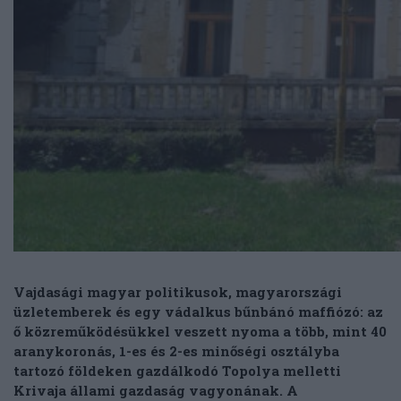
Vajdasági magyar politikusok, magyarországi
üzletemberek és egy vádalkus bűnbánó maffiózó: az
ő közreműködésükkel veszett nyoma a több, mint 40
aranykoronás, 1-es és 2-es minőségi osztályba
tartozó földeken gazdálkodó Topolya melletti
Krivaja állami gazdaság vagyonának. A