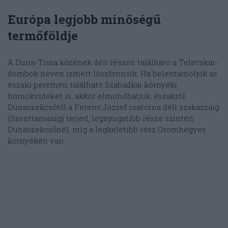
Európa legjobb minőségű
termőföldje
A Duna-Tisza közének déli részén található a Telecskai-
dombok néven ismert löszfennsík. Ha beleszámoljuk az
északi peremén található Szabadkai környéki
homokvidéket is, akkor elmondhatjuk, északról
Dunaszekcsőtől a Ferenc József csatorna déli szakaszáig
(Szenttamásig) terjed, legnyugatibb része szintén
Dunaszekcsőnél, míg a legkeletibb rész Oromhegyes
környékén van.