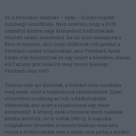
Itt, a fennsíkon található – talán – Európa legjobb
minőségű termőföldje. Nem véletlen, hogy a XVIII.
századtól kezdve nagy kiterjedésű földbirtokokat
lehetett találni mindenhol. De mi most maradjunk a
Bács-ér mentén, ahol óriási földbirtok volt például a
Fernbach-család tulajdonában, amit Fernbach Antal
halála után felosztottak és egy részét a közelben, Bajsán
élő Falcioni gróf örökölte meg (mivel felesége
Fernbach-lány volt).
Trianon után azt állították, a földeket nem munkálta
meg senki, mert a tulajdonosok elmenekültek. Ezzel
ellentétben a valóság az volt, a földbirtokokat
elkobozták, ami miatt a tulajdonosok egy része
elmenekült. A lényeg, ezek a birtokok szerb családok
kezébe kerültek, ott is voltak 1941-ig. A második
világháborút követően a titoista hatalom nem adta
vissza a földbirtokokat sem a szerb, sem pedig a korábbi