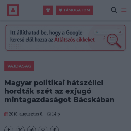
TÁMOGATOM
VAJDASÁG
Magyar politikai hátszéllel
hordták szét az exjugó
mintagazdaságot Bácskában
2018. augusztus 8.
14
p