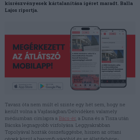
kisrészvényesek kártalanítása ígéret maradt. Balla
Lajos riportja.
Tavasz óta nem múlt el szinte egy hét sem, hogy ne
került volna a Vajdaságban/Délvidéken valamely
médiumban címlapra a
Bács-ér
, a Duna és a Tisza után
Bácska legnagyobb vízfolyása. Leggyakrabban
Topolyával hozták összefüggésbe, hiszen az ottani
cégek közül a baromfi-vágóhíd és az állatifehérje-