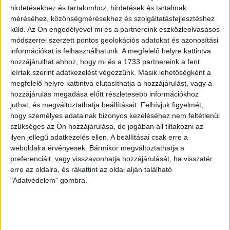
Azért látogattam el ebbe a falucskába, mert még több
hirdetésekhez és tartalomhoz, hirdetések és tartalmak
részletet szerettem volna megtudni az ottaniaktól, ők
méréséhez, közönségmérésekhez és szolgáltatásfejlesztéshez
miként élték át a „romlás éveit”, tudnak-e valami újat
küld.
Az Ön engedélyével mi és a partnereink eszközleolvasásos
mondani a 2000-es évek elején kezdődő mélyrepülésről
módszerrel szerzett pontos geolokációs adatokat és azonosítási
és annak hatásáról. Több emberrel is beszéltem.
információkat is felhasználhatunk. A megfelelő helyre kattintva
Tomislav Pešut például, akit minden ismerőse
hozzájárulhat ahhoz, hogy mi és a 1733 partnereink a fent
Szlóbóként ismer, nagyon sok új információval is
leírtak szerint adatkezelést végezzünk. Másik lehetőségként a
ellátott. Ő a félezer hoppon maradt kisrészvényes
megfelelő helyre kattintva elutasíthatja a hozzájárulást, vagy a
egyike, aki máig nem adta fel teljesen a küzdelmet,
hozzájárulás megadása előtt részletesebb információkhoz
hogy valamit viszont lásson a gazdaság szétlopott
juthat, és megváltoztathatja beállításait.
Felhívjuk figyelmét,
hogy személyes adatainak bizonyos kezeléséhez nem feltétlenül
vagyonából.
szükséges az Ön hozzájárulása, de jogában áll tiltakozni az
ilyen jellegű adatkezelés ellen. A beállításai csak erre a
Szlóbóval körülnéztünk a település központjában. El kell
weboldalra érvényesek. Bármikor megváltoztathatja a
mondanom, sehol sem az emlékeimben elraktározott
preferenciáit, vagy visszavonhatja hozzájárulását, ha visszatér
látvány fogadott. A látogatást a Krivaja mesterséges
erre az oldalra, és rákattint az oldal alján található
tónál kezdtük. Itt, a település mellett, a patakot
"Adatvédelem" gombra.
felduzzasztották ennek eredményeként jött létre a tó,
ami megmagyarázza még azt is, hogy Topolya után
miért is jelentkezik a környezetszennyezés és az annak
következtében érezhető bűz. Minden nyáron a kevés