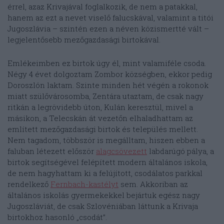
érrel, azaz Krivajával foglalkozik, de nem a patakkal,
hanem az ezt a nevet viselő falucskával, valamint a titói
Jugoszlávia – szintén ezen a néven közismertté vált –
legjelentősebb mezőgazdasági birtokával.
Emlékeimben ez birtok úgy él, mint valamiféle csoda.
Négy 4 évet dolgoztam Zombor községben, ekkor pedig
Doroszlón laktam. Szinte minden hét végén a rokonok
miatt szülővárosomba, Zentára utaztam, de csak nagy
ritkán a legrövidebb úton, Kulán keresztül, mivel a
másikon, a Telecskán át vezetőn elhaladhattam az
említett mezőgazdasági birtok és település mellett.
Nem tagadom, többször is megálltam, hiszen ebben a
faluban létezett először
alagcsövezett
labdarúgó pálya, a
birtok segítségével felépített modern általános iskola,
de nem hagyhattam ki a felújított, csodálatos parkkal
rendelkező
Fernbach-kastélyt
sem. Akkoriban az
általános iskolás gyermekekkel bejártuk egész nagy
Jugoszláviát, de csak Szlovéniában láttunk a Krivaja
birtokhoz hasonló „csodát”.