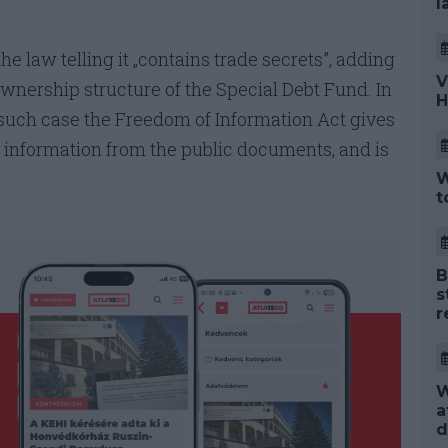
l
he law telling it „contains trade secrets”, adding
V
ownership structure of the Special Debt Fund. In
H
n such case the Freedom of Information Act gives
ial information from the public documents, and is
W
t
B
s
r
W
a
d