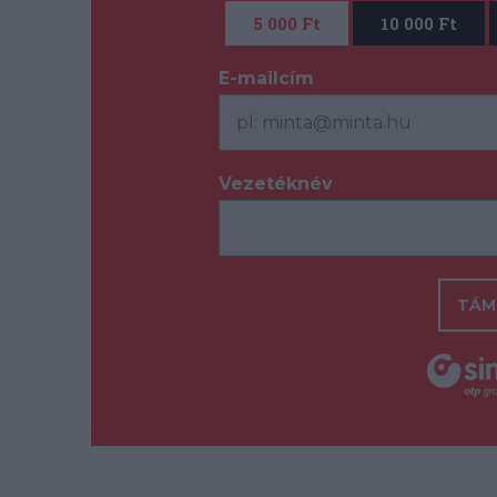
5 000 Ft
10 000 Ft
E-mailcím
*
Vezetéknév
*
TÁM