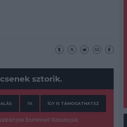
csenek sztorik.
ALÁS
1%
ÍGY IS TÁMOGATHATSZ
kártyás fizetéssel! Köszönjük.