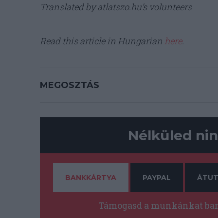
Translated by atlatszo.hu’s volunteers
Read this article in Hungarian
here
.
MEGOSZTÁS
Nélküled nin
BANKKÁRTYA
PAYPAL
ÁTUT
Támogasd a munkánkat bank