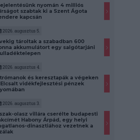
ejelentésünk nyomán 4 milliós
írságot szabtak ki a Szent Ágota
endere kapcsán
2026. augusztus 5.
vekig tároltak a szabadban 600
onna akkumulátort egy salgótarjáni
ulladéktelepen
2026. augusztus 4.
trómanok és keresztapák a végeken
 Elcsalt vidékfejlesztési pénzek
yomában
2026. augusztus 3.
szak-olasz villára cserélte budapesti
akcímét Habony Árpád, egy helyi
ngatlanos-dinasztiához vezetnek a
zálak