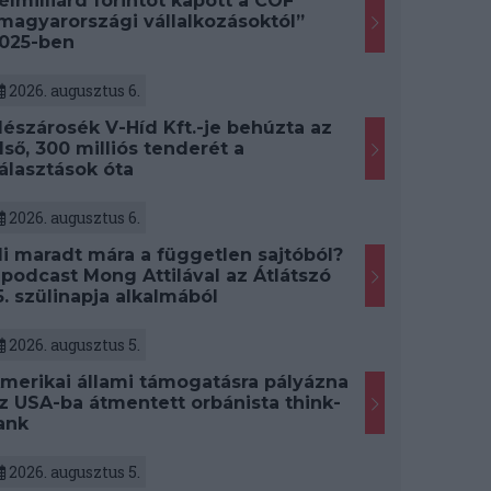
élmilliárd forintot kapott a CÖF
magyarországi vállalkozásoktól”
025-ben
2026. augusztus 6.
észárosék V-Híd Kft.-je behúzta az
lső, 300 milliós tenderét a
álasztások óta
2026. augusztus 6.
i maradt mára a független sajtóból?
 podcast Mong Attilával az Átlátszó
5. szülinapja alkalmából
2026. augusztus 5.
merikai állami támogatásra pályázna
z USA-ba átmentett orbánista think-
ank
2026. augusztus 5.