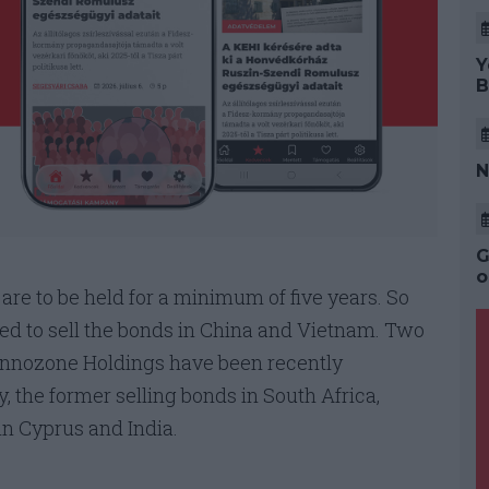
Y
B
N
G
o
are to be held for a minimum of five years. So
zed to sell the bonds in China and Vietnam. Two
 Innozone Holdings have been recently
, the former selling bonds in South Africa,
 in Cyprus and India.