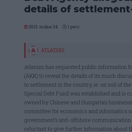
details of settlemen
2013. május 24.
1
perc
ATLATSZO
Atlatszo has requested public informatio
(ÁKK) to reveal the details of its much disc
to settlement in the country, ie. on soil of 
Special Debt Fund was established and is cu
owned by Chinese and Hungarian businessm
committee for economics and informatics sa
government’s anti-offshore communication 
reluctant to give further information about 