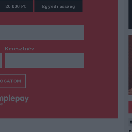
20 000 Ft
Egyedi összeg
Keresztnév
*
OGATOM