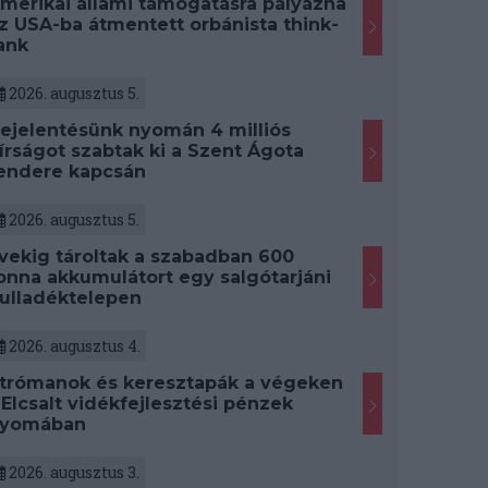
merikai állami támogatásra pályázna
z USA-ba átmentett orbánista think-
ank
2026. augusztus 5.
ejelentésünk nyomán 4 milliós
írságot szabtak ki a Szent Ágota
endere kapcsán
2026. augusztus 5.
vekig tároltak a szabadban 600
onna akkumulátort egy salgótarjáni
ulladéktelepen
2026. augusztus 4.
trómanok és keresztapák a végeken
 Elcsalt vidékfejlesztési pénzek
yomában
2026. augusztus 3.