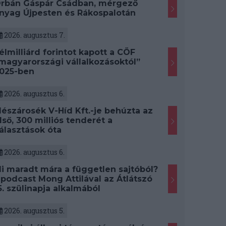
rbán Gáspár Csádban, mérgező
nyag Újpesten és Rákospalotán
2026. augusztus 7.
élmilliárd forintot kapott a CÖF
magyarországi vállalkozásoktól”
025-ben
2026. augusztus 6.
észárosék V-Híd Kft.-je behúzta az
lső, 300 milliós tenderét a
álasztások óta
2026. augusztus 6.
i maradt mára a független sajtóból?
 podcast Mong Attilával az Átlátszó
5. szülinapja alkalmából
2026. augusztus 5.