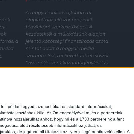
A magyar online sajtóban mi
alapítottunk először nonprofit
zzánk
tényfeltáró szerkesztőséget. A
gy
kezdetektől a működésünk alapjait
mok
jelentő közösségi finanszírozás azóta
orrás, a
mintát adott a magyar média
 tudod
számára. Sőt, mi követtünk el először
?
"visszaélésszerű közadatigénylést” is.
Nélküled nincsenek sztorik.
Támogasd az Átlátszó tényfeltáró
munkáját!
el, például egyedi azonosítókat és standard információkat,
tatásfejlesztéshez küld.
Az Ön engedélyével mi és a partnereink
ttintva hozzájárulhat ahhoz, hogy mi és a 1733 partnereink a fent
 megadása előtt részletesebb információkhoz juthat, és
lása, de jogában áll tiltakozni az ilyen jellegű adatkezelés ellen. A