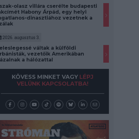
szak-olasz villára cserélte budapesti
akcímét Habony Árpád, egy helyi
ngatlanos-dinasztiához vezetnek a
zálak
2026. augusztus 3.
eleslegessé váltak a külföldi
rbánisták, vezetőik Amerikában
ázalnak a hálózattal
KÖVESS MINKET VAGY
LÉPJ
VELÜNK KAPCSOLATBA!