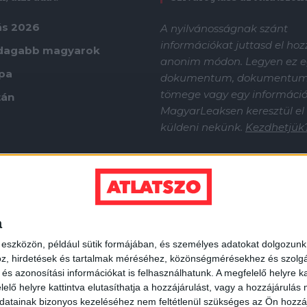
ás 2026
A nyilvánosságnak szánt
információkat juttasd el ho
dagabb magyarok
anonim módon. Legyen ez e
ápa
dokumentum, dokumentu
tömege vagy egy információf
tán
MagyarLeaksen keresztül el
küldeni nekünk.
Kezdhetjük
a
 eszközön, például sütik formájában, és személyes adatokat dolgozunk f
z, hirdetések és tartalmak méréséhez, közönségmérésekhez és szolgál
s azonosítási információkat is felhasználhatunk. A megfelelő helyre ka
elő helyre kattintva elutasíthatja a hozzájárulást, vagy a hozzájárulás
atainak bizonyos kezeléséhez nem feltétlenül szükséges az Ön hozzájáru