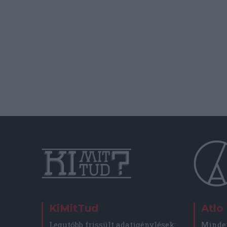
KiMitTud
Atlo
Legutóbb frissült adatigénylések:
Minden