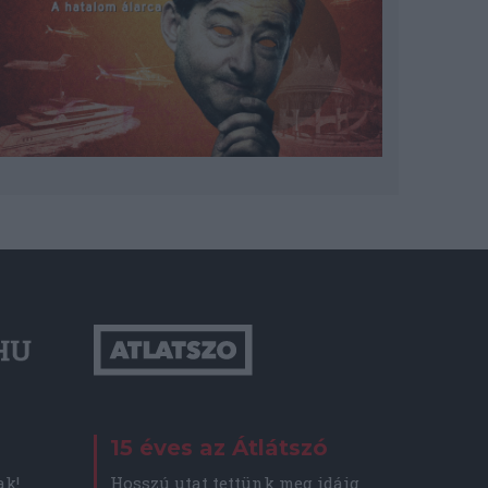
15 éves az Átlátszó
Hosszú utat tettünk meg idáig
ak!