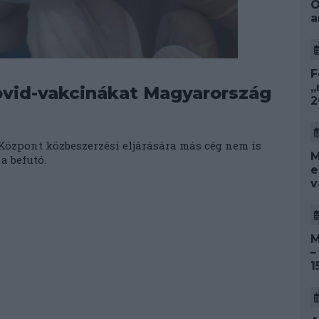
O
a
F
„
 Covid-vakcinákat Magyarország
2
Központ közbeszerzési eljárására más cég nem is
M
a befutó.
e
v
M
–
1