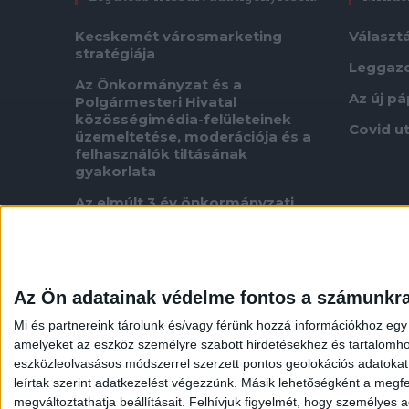
Kecskemét városmarketing
Választ
stratégiája
Leggaz
Az Önkormányzat és a
Az új p
Polgármesteri Hivatal
közösségimédia-felületeinek
Covid u
üzemeltetése, moderációja és a
felhasználók tiltásának
gyakorlata
Az elmúlt 3 év önkormányzati
pályázataira, szerződéseire és
kifizetéseire vonatkozóan
A szegedi BYD építkezésen
felmerült szabálytalanságok
Az Ön adatainak védelme fontos a számunkr
ügyében indított szigorú
vizsgálatok eredménye
Mi és partnereink tárolunk és/vagy férünk hozzá információkhoz egy
amelyeket az eszköz személyre szabott hirdetésekhez és tartalomho
Adatigénylés fűnyírási ütemtervről
eszközleolvasásos módszerrel szerzett pontos geolokációs adatokat é
Neres oligarcha koncessziója
leírtak szerint adatkezelést végezzünk. Másik lehetőségként a megfel
megváltoztathatja beállításait.
Felhívjuk figyelmét, hogy személyes ad