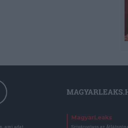
MagyarLeaks
, ami adat.
Szivárogtass az Átlátszón