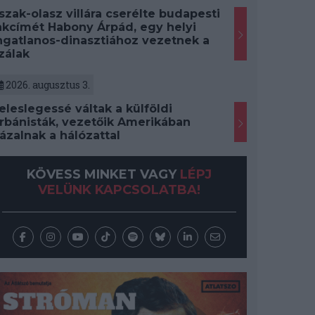
szak-olasz villára cserélte budapesti
akcímét Habony Árpád, egy helyi
ngatlanos-dinasztiához vezetnek a
zálak
2026. augusztus 3.
eleslegessé váltak a külföldi
rbánisták, vezetőik Amerikában
ázalnak a hálózattal
KÖVESS MINKET VAGY
LÉPJ
VELÜNK KAPCSOLATBA!