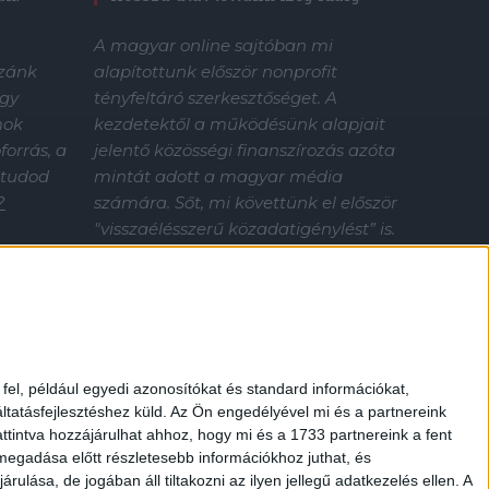
A magyar online sajtóban mi
alapítottunk először nonprofit
zzánk
tényfeltáró szerkesztőséget. A
gy
kezdetektől a működésünk alapjait
mok
jelentő közösségi finanszírozás azóta
orrás, a
mintát adott a magyar média
 tudod
számára. Sőt, mi követtünk el először
?
"visszaélésszerű közadatigénylést” is.
Nélküled nincsenek sztorik.
Támogasd az Átlátszó tényfeltáró
munkáját!
el, például egyedi azonosítókat és standard információkat,
tatásfejlesztéshez küld.
Az Ön engedélyével mi és a partnereink
ttintva hozzájárulhat ahhoz, hogy mi és a 1733 partnereink a fent
 megadása előtt részletesebb információkhoz juthat, és
lása, de jogában áll tiltakozni az ilyen jellegű adatkezelés ellen. A