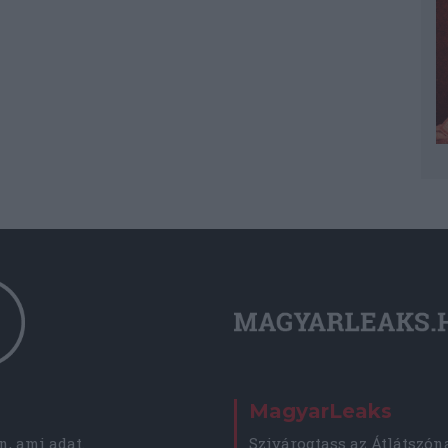
MagyarLeaks
, ami adat.
Szivárogtass az Átlátszón