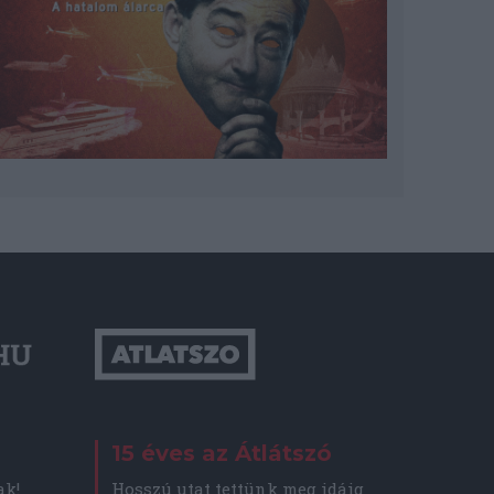
15 éves az Átlátszó
Hosszú utat tettünk meg idáig
ak!