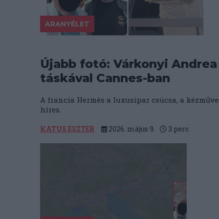
ARANYÉLET
Újabb fotó: Várkonyi Andrea
táskával Cannes-ban
A francia Hermès a luxusipar csúcsa, a kézműve
híres.
KATUS ESZTER
2026. május 9.
3
perc