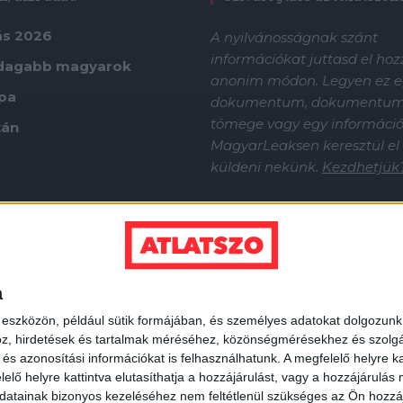
ás 2026
A nyilvánosságnak szánt
információkat juttasd el ho
dagabb magyarok
anonim módon. Legyen ez e
ápa
dokumentum, dokumentu
tömege vagy egy információf
tán
MagyarLeaksen keresztül el
küldeni nekünk.
Kezdhetjük
a
 eszközön, például sütik formájában, és személyes adatokat dolgozunk f
z, hirdetések és tartalmak méréséhez, közönségmérésekhez és szolgál
s azonosítási információkat is felhasználhatunk. A megfelelő helyre ka
elő helyre kattintva elutasíthatja a hozzájárulást, vagy a hozzájárulás
atainak bizonyos kezeléséhez nem feltétlenül szükséges az Ön hozzájáru