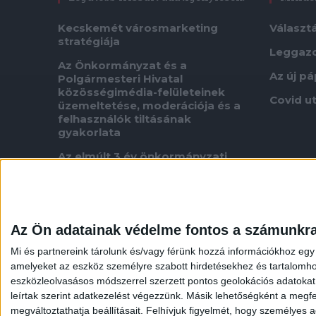
Kecskemét városmarketing
Választ
stratégiája
Leggaz
Az Önkormányzat és a
Az új p
Polgármesteri Hivatal
közösségimédia-felületeinek
Covid u
üzemeltetése, moderációja és a
felhasználók tiltásának
gyakorlata
Az elmúlt 3 év önkormányzati
pályázataira, szerződéseire és
kifizetéseire vonatkozóan
A szegedi BYD építkezésen
felmerült szabálytalanságok
Az Ön adatainak védelme fontos a számunkr
ügyében indított szigorú
vizsgálatok eredménye
Mi és partnereink tárolunk és/vagy férünk hozzá információkhoz egy
amelyeket az eszköz személyre szabott hirdetésekhez és tartalomho
Adatigénylés fűnyírási ütemtervről
eszközleolvasásos módszerrel szerzett pontos geolokációs adatokat é
Neres oligarcha koncessziója
leírtak szerint adatkezelést végezzünk. Másik lehetőségként a megfel
megváltoztathatja beállításait.
Felhívjuk figyelmét, hogy személyes ad