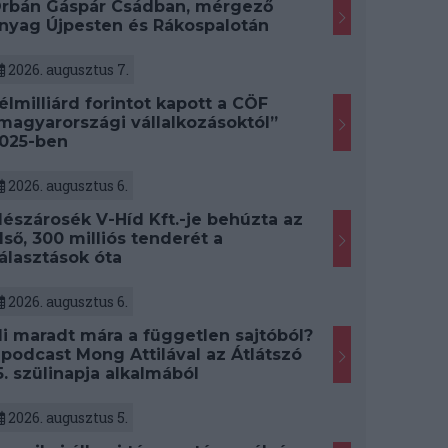
rbán Gáspár Csádban, mérgező
nyag Újpesten és Rákospalotán
2026. augusztus 7.
élmilliárd forintot kapott a CÖF
magyarországi vállalkozásoktól”
025-ben
2026. augusztus 6.
észárosék V-Híd Kft.-je behúzta az
lső, 300 milliós tenderét a
álasztások óta
2026. augusztus 6.
i maradt mára a független sajtóból?
 podcast Mong Attilával az Átlátszó
5. szülinapja alkalmából
2026. augusztus 5.