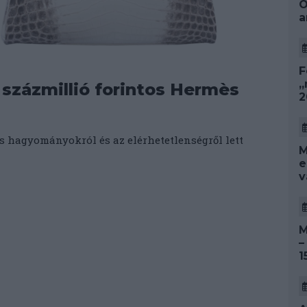
O
a
F
„
 százmillió forintos Hermès
2
s hagyományokról és az elérhetetlenségről lett
M
e
v
M
–
1