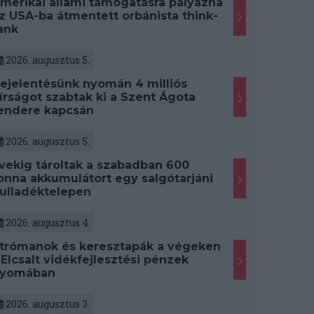
merikai állami támogatásra pályázna
z USA-ba átmentett orbánista think-
ank
2026. augusztus 5.
ejelentésünk nyomán 4 milliós
írságot szabtak ki a Szent Ágota
endere kapcsán
2026. augusztus 5.
vekig tároltak a szabadban 600
onna akkumulátort egy salgótarjáni
ulladéktelepen
2026. augusztus 4.
trómanok és keresztapák a végeken
 Elcsalt vidékfejlesztési pénzek
yomában
2026. augusztus 3.