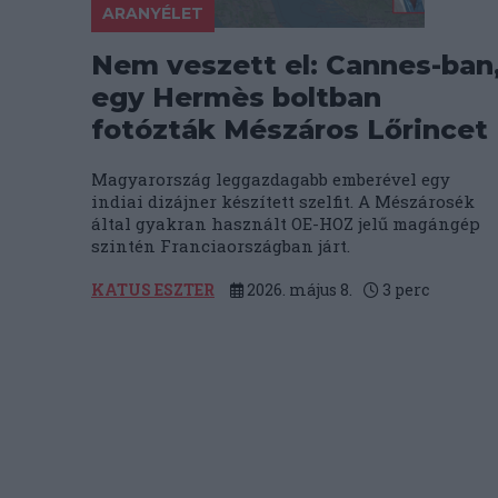
ARANYÉLET
Nem veszett el: Cannes-ban
egy Hermès boltban
fotózták Mészáros Lőrincet
Magyarország leggazdagabb emberével egy
indiai dizájner készített szelfit. A Mészárosék
által gyakran használt OE-HOZ jelű magángép
szintén Franciaországban járt.
KATUS ESZTER
2026. május 8.
3
perc