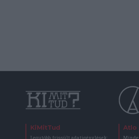
KiMitTud
Atlo
Legutóbb frissült adatigénylések:
Minden