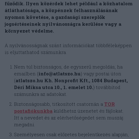
fűződik. Ilyen közérdek lehet például a közhatalom
átláthatósága, a közpénzek felhasználásának
nyomon követése, a gazdasági szereplők
jogsértéseinek nyilvánosságra kerülése vagy a
környezet védelme.
A nyilvánosságnak szánt információkat többféleképpen
is eljuttathatod számunkra.
Nem túl biztonságos, de egyszerű megoldás, ha
emailben (
info@atlatszo.hu
) vagy postai úton
(
atlatszo.hu Kh. Nonprofit Kft., 1084 Budapest,
Déri Miksa utca 10., 1. emelet 10.
) továbbítod
számunkra az adatokat.
Biztonságosabb, titkosított csatornán a
TOR
postafiókunkba
küldhetsz üzenetet és fájlokat.
Itt a nevedet és az elérhetőségedet sem muszáj
megadni.
Személyesen csak előzetes bejelentkezés alapján,