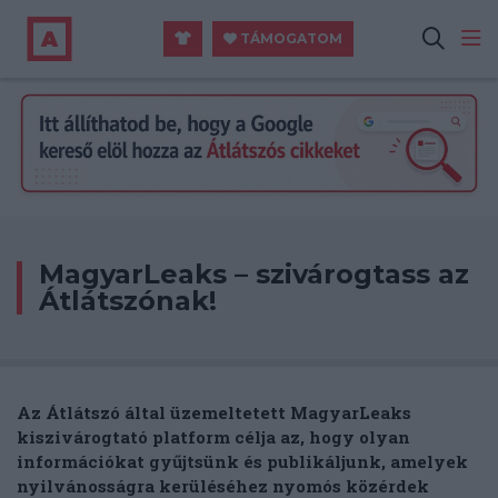
TÁMOGATOM
MagyarLeaks – szivárogtass az
Átlátszónak!
Az Átlátszó által üzemeltetett MagyarLeaks
kiszivárogtató platform célja az, hogy olyan
információkat gyűjtsünk és publikáljunk, amelyek
nyilvánosságra kerüléséhez nyomós közérdek