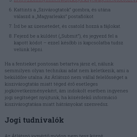
Kattints a „Szivárogtatok” gombra, és utána
válaszd a „Magyarleaks” postafiókot
Írd be az üzenetedet, és csatold hozzá a fájlokat.
Fejezd be a küldést („Submit”), és jegyezd fel a
kapott kódot – ezzel később is kapcsolatba tudsz
velünk lépni.
Ha a fentieket pontosan betartva jársz el, nálunk
semmilyen olyan technikai adat nem keletkezik, ami a
beküldőre utalna. Az Átlátszó nem vállal felelősséget a
kiszivárogtatás miatt téged érő esetleges
jogkövetkezményekért, ám indokolt esetben ingyenes
jogi segítséget nyújtunk, ha közérdekű információ
kiszivárogtatása miatt hátrányokat szenvedsz.
Jogi tudnivalók
Az Átlátszó jogsértő módon nem tesz közzé