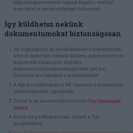
időpontegyeztetéssel tudunk fogadni, enélkül
nem lehet a szerkesztőséget felkeresni.
Így küldhetsz nekünk
dokumentumokat biztonságosan
Ha csak papíron áll rendelkezésre a dokumentum,
amit el szeretnél nekünk küldeni, szkenneld be és
konvertáld valamilyen digitális
dokumentumformátumba (például: pdf-be).
Távolítsd el a fájlokból a metaadatokat!
A fájlok továbbításához NE használd a munkahelyi
számítógépedet, laptopodat.
Töltsd le az anonimitást biztosító
Tor böngészőt
innen
Nyisd meg a MagyarLeaks oldalát a Tor
böngészőben:
http://2ibnhhylnmchwdqzklpgcksytwaqcmcrelbbi62cvf