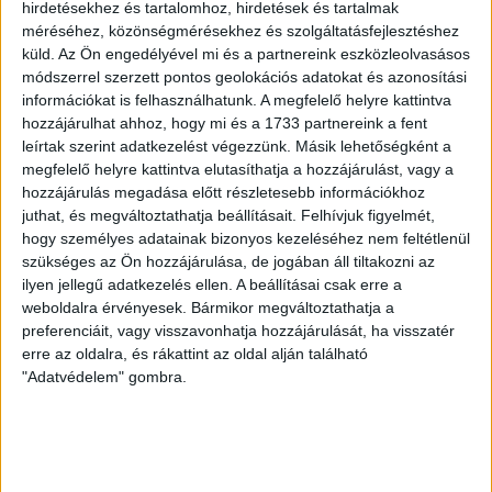
hirdetésekhez és tartalomhoz, hirdetések és tartalmak
méréséhez, közönségmérésekhez és szolgáltatásfejlesztéshez
Természetes személyekre vonatkozó adatokat
küld.
Az Ön engedélyével mi és a partnereink eszközleolvasásos
anonimizálva teszünk közzé, kivéve, ha az érintett
módszerrel szerzett pontos geolokációs adatokat és azonosítási
személy közfeladatot lát el, és ezért az azzal összefüggő
információkat is felhasználhatunk. A megfelelő helyre kattintva
adatai közérdekből nyilvánosnak minősülnek.
hozzájárulhat ahhoz, hogy mi és a 1733 partnereink a fent
leírtak szerint adatkezelést végezzünk. Másik lehetőségként a
A gazdálkodó szervezetek jogszerűen védelemben
megfelelő helyre kattintva elutasíthatja a hozzájárulást, vagy a
részesülő üzleti titkait, banktitkát, értékpapír- és
hozzájárulás megadása előtt részletesebb információkhoz
juthat, és megváltoztathatja beállításait.
Felhívjuk figyelmét,
biztosítási titkait ugyancsak kitakarjuk a közzétett
hogy személyes adatainak bizonyos kezeléséhez nem feltétlenül
dokumentumokból, ha azonban azok közpénz
szükséges az Ön hozzájárulása, de jogában áll tiltakozni az
felhasználásával függnek össze, a bírósági gyakorlatnak
ilyen jellegű adatkezelés ellen. A beállításai csak erre a
megfelelően – a közérdekű adatok megismerését nem
weboldalra érvényesek. Bármikor megváltoztathatja a
gátoló módon – csak a feltétlenül védelemre érdemes
preferenciáit, vagy visszavonhatja hozzájárulását, ha visszatér
adatokat tesszük felismerhetetlenné.
erre az oldalra, és rákattint az oldal alján található
"Adatvédelem" gombra.
A kormányzati döntés-előkészítő adatok nyilvánosságra
hozatalát törvény nem tiltja meg, arra ad csak
lehetőséget hogy ezek kiadását a kormányzati szervek
megtagadják. Ha ilyen adat jut el hozzánk, azt minden
további nélkül, jogszerűen közzétehetjük, ezért azt meg