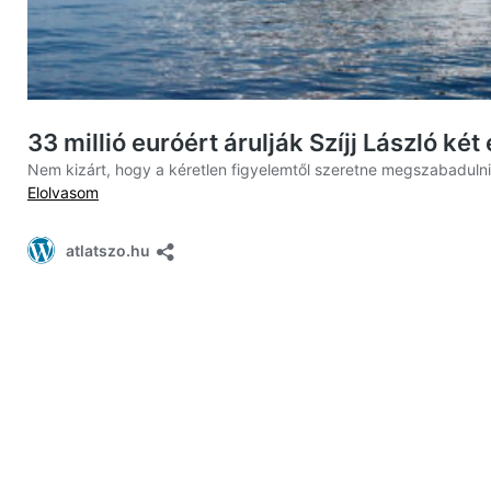
33 millió euróért árulják Szíjj László ké
Nem kizárt, hogy a kéretlen figyelemtől szeretne megszabadulni 
Elolvasom
atlatszo.hu