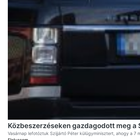
Közbeszerzéseken gazdagodott meg a Sz
Vasárnap lefotóztuk Szijjártó Péter külügyminisztert, ahogy a 7 m
Elolvasom