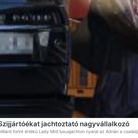
ijjártóékat jachtoztató nagyvállalkozó
illiárd forint értékű Lady Mrd luxusjachton nyaral az Adrián a család