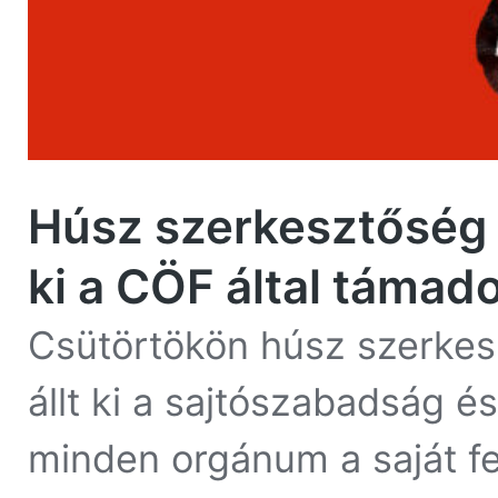
Húsz szerkesztőség k
ki a CÖF által támado
Csütörtökön húsz szerkes
állt ki a sajtószabadság é
minden orgánum a saját fel