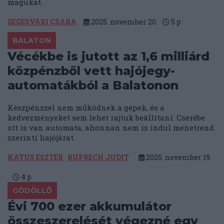
magukat.
SEGESVÁRI CSABA
2025. november 20.
5
p
BALATON
Vécékbe is jutott az 1,6 milliárd
közpénzből vett hajójegy-
automatákból a Balatonon
Készpénzzel nem működnek a gépek, és a
kedvezményeket sem lehet rajtuk beállítani. Cserébe
ott is van automata, ahonnan nem is indul menetrend
szerinti hajójárat.
KATUS ESZTER
RUPRECH JUDIT
2025. november 19.
4
p
GÖDÖLLŐ
Évi 700 ezer akkumulátor
összeszerelését végezné egy