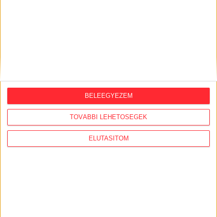
ORSZÁGSZERTE AJÁNLÓ
BELEEGYEZEM
2026. augusztus 5.
TOVÁBBI LEHETŐSÉGEK
Évekig tároltak a szabadban 600 tonna
akkumulátort egy salgótarjáni
hulladéktelepen
ELUTASÍTOM
2026. augusztus 4.
Strómanok és keresztapák a végeken –
Elcsalt vidékfejlesztési pénzek
nyomában
2026. július 30.