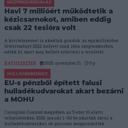
KÖZPÉNZHERDÁLÁS
Havi 7 millióért működtetik a
kézicsarnokot, amiben eddig
csak 22 tesióra volt
A kivitelezéssel is akadtak gondok: az egymilliárdos
létesítményt 2022 helyett csak idén szeptemberben
adták át, mert meg kellett erősíteni a területét.
KATUS ESZTER
2025. november 21.
5
p
HULLADÉKBIZNISZ
EU-s pénzből épített falusi
hulladékudvarokat akart bezárni
a MOHU
Csongrád-Csanád megyében az 5 ezer fő alatti
településeken 2026. január 1-től be akarták zárni a
hulladékudvarokat, de gyorsan meggondolták