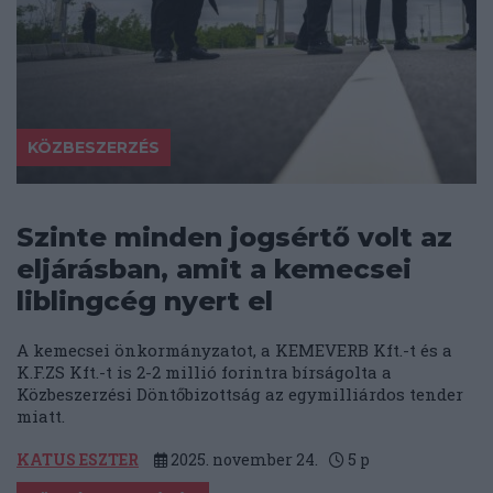
KÖZBESZERZÉS
Szinte minden jogsértő volt az
eljárásban, amit a kemecsei
liblingcég nyert el
A kemecsei önkormányzatot, a KEMEVERB Kft.-t és a
K.F.ZS Kft.-t is 2-2 millió forintra bírságolta a
Közbeszerzési Döntőbizottság az egymilliárdos tender
miatt.
KATUS ESZTER
2025. november 24.
5
p