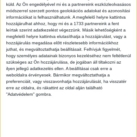
tartóknak, akik érthető módon nem örülnek ennek.
küld.
Az Ön engedélyével mi és a partnereink eszközleolvasásos
módszerrel szerzett pontos geolokációs adatokat és azonosítási
ZIMRE ZSUZSA
2025. november 11.
4
p
információkat is felhasználhatunk. A megfelelő helyre kattintva
hozzájárulhat ahhoz, hogy mi és a 1733 partnereink a fent
KÖRNYEZETSZENNYEZÉS
leírtak szerint adatkezelést végezzünk. Másik lehetőségként a
„250 ezer ember ivóvize a tét” –
megfelelő helyre kattintva elutasíthatja a hozzájárulást, vagy a
hozzájárulás megadása előtt részletesebb információkhoz
két önkormányzat is tiltakozik a
juthat, és megváltoztathatja beállításait.
Felhívjuk figyelmét,
pusztavámi bányató feltöltése
hogy személyes adatainak bizonyos kezeléséhez nem feltétlenül
ellen
szükséges az Ön hozzájárulása, de jogában áll tiltakozni az
ilyen jellegű adatkezelés ellen. A beállításai csak erre a
weboldalra érvényesek. Bármikor megváltoztathatja a
Tatabánya és Tata képviselő-testülete egyaránt
preferenciáit, vagy visszavonhatja hozzájárulását, ha visszatér
határozatban tiltakozik a veszélyes hulladékok
erre az oldalra, és rákattint az oldal alján található
feldolgozását végző Vértesi Környezetgazdálkodási Kft.
"Adatvédelem" gombra.
ivóvíz-bázist veszélyeztető tevékenysége ellen.
BODNÁR ZSUZSA
2025. november 10.
6
p
CIKKÜNK NYOMÁN
„Ez a polip engem nagyon