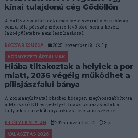
kínai tulajdonú cég Gödöllőn
A hatásvizsgálati dokumentáció szerint a beruházás
sem a tőle párszáz méterre lévő tóra, sem a közeli
lakóépületekre nem lesz hatással.
BODNÁR ZSUZSA
2025. november 18.
5
p
KÖRNYEZETI ÁRTALMAK
Hiába tiltakoztak a helyiek a por
miatt, 2036 végéig működhet a
pilisjászfalui bánya
A kormányhivatal október közepén meghosszabbította
a Márkakő Kft. engedélyét, hiába panaszkodtak a
helyiek a mészkőbánya okozta légszennyezésre.
ERDÉLYI KATALIN
2025. november 14.
3
p
VÁLASZTÁS 2026