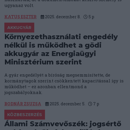
ugyanaz volt.
KATUS ESZTER
2025. december 8.
5
p
AKKUGYÁR
Környezethasználati engedély
nélkül is működhet a gödi
akkugyár az Energiaügyi
Minisztérium szerint
A gyár engedélyét a bíróság megsemmisítette, de
kormánytagok szerint csökkentett kapacitással így is
működhet – ez azonban ellentmond a
jogszabályoknak.
BODNÁR ZSUZSA
2025. december 5.
7
p
KÖZBESZERZÉS
Állami Számvevőszék: jogsértő