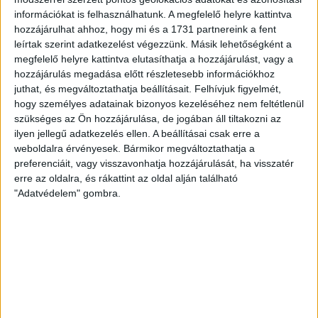
2
p
információkat is felhasználhatunk. A megfelelő helyre kattintva
BUDAJENŐ
hozzájárulhat ahhoz, hogy mi és a 1731 partnereink a fent
Soltész Miklós szomszédja
leírtak szerint adatkezelést végezzünk. Másik lehetőségként a
megfelelő helyre kattintva elutasíthatja a hozzájárulást, vagy a
másodfokon is elvesztette a
hozzájárulás megadása előtt részletesebb információkhoz
telekvita miatt indított perét
juthat, és megváltoztathatja beállításait.
Felhívjuk figyelmét,
hogy személyes adatainak bizonyos kezeléséhez nem feltétlenül
A férfinek több perköltséget kell fizetnie Soltésznak,
szükséges az Ön hozzájárulása, de jogában áll tiltakozni az
mint amennyiért az államtitkár korábban megvette a
ilyen jellegű adatkezelés ellen. A beállításai csak erre a
háza melletti útszakaszt az önkormányzattól.
weboldalra érvényesek. Bármikor megváltoztathatja a
preferenciáit, vagy visszavonhatja hozzájárulását, ha visszatér
ERDÉLYI KATALIN
2025. december 3.
4
p
erre az oldalra, és rákattint az oldal alján található
"Adatvédelem" gombra.
CIVIL KURÁZSI
750 ezer forintot kért a hatóság
a maglódi civilektől egy
hulladékfeldolgozó
engedélyének felülvizsgálatáért
A kormányhivatal szerint a koreai ESDWORK Kft.