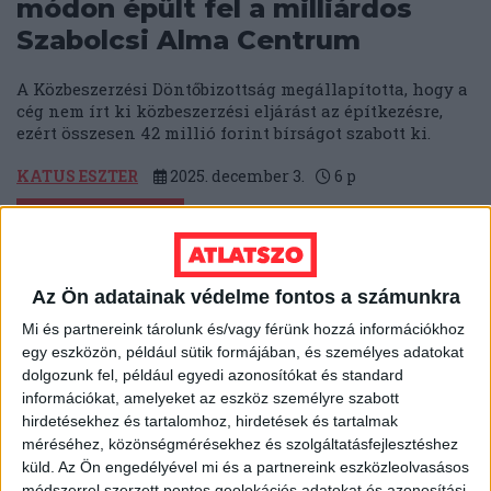
módon épült fel a milliárdos
Szabolcsi Alma Centrum
A Közbeszerzési Döntőbizottság megállapította, hogy a
cég nem írt ki közbeszerzési eljárást az építkezésre,
ezért összesen 42 millió forint bírságot szabott ki.
KATUS ESZTER
2025. december 3.
6
p
NEM MEGY ELŐRE
Nincs pénz a Lázár János
vadászháza felé vezető út
Az Ön adatainak védelme fontos a számunkra
másik felének felújítására
Mi és partnereink tárolunk és/vagy férünk hozzá információkhoz
egy eszközön, például sütik formájában, és személyes adatokat
A félbemaradt felújítás után egy évvel újra megnéztük
dolgozunk fel, például egyedi azonosítókat és standard
az utat, és közben a hídépítéssel kapcsolatban új
információkat, amelyeket az eszköz személyre szabott
dolgokat is hallottunk. Videóriport.
hirdetésekhez és tartalomhoz, hirdetések és tartalmak
méréséhez, közönségmérésekhez és szolgáltatásfejlesztéshez
SEGESVÁRI CSABA
JÓZSA ZSOLT
2025. december 3.
küld.
Az Ön engedélyével mi és a partnereink eszközleolvasásos
módszerrel szerzett pontos geolokációs adatokat és azonosítási