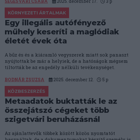
SEGESVÁRI CSABA
2025. december 17.
3
p
KÖRNYEZETI ÁRTALMAK
Egy illegális autófényező
műhely keseríti a maglódiak
életét évek óta
A bűz és és a kiáramló vegyszerek miatt sok panaszt
nyújtottak be már a helyiek, de a hatóságok mégsem
tiltották be az engedély nélküli tevékenységet.
BODNÁR ZSUZSA
2025. december 12.
5
p
KÖZBESZERZÉS
Metaadatok buktatták le az
összejátszó cégeket több
szigetvári beruházásnál
Az ajánlattevők többek között közös nyomtatót
használtak, de a dokumentumokat készítő személy is