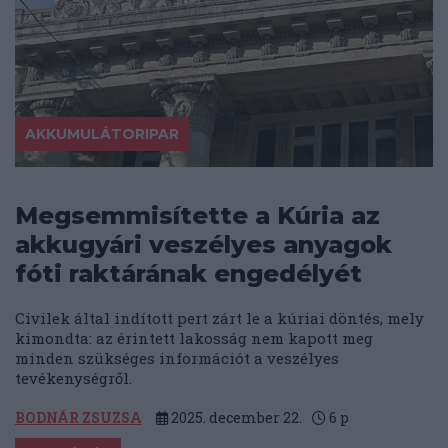
AKKUMULÁTORIPAR
Megsemmisítette a Kúria az
akkugyári veszélyes anyagok
fóti raktárának engedélyét
Civilek által indított pert zárt le a kúriai döntés, mely
kimondta: az érintett lakosság nem kapott meg
minden szükséges információt a veszélyes
tevékenységről.
BODNÁR ZSUZSA
2025. december 22.
6
p