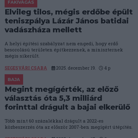
FAKIVÁGÁS
Elvileg tilos, mégis erdőbe épült
teniszpálya Lázár János batidai
vadászháza mellett
A helyi építési szabályzat nem engedi, hogy erdő
besorolású területen építkezzenek, a miniszternek
mégis sikerült.
SEGESVÁRI CSABA
2025. december 19.
4
p
BAJA
Megint megígérték, az előző
választás óta 5,3 milliárd
forinttal drágult a bajai elkerülő
Több mint 60 százalékkal drágult a 2022-es
közbeszerzés óta az először 2007-ben megígért útépítés.